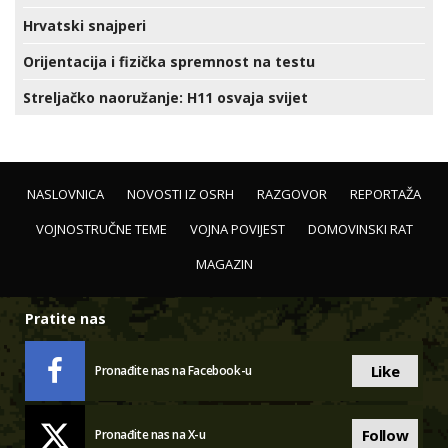
Hrvatski snajperi
Orijentacija i fizička spremnost na testu
Streljačko naoružanje: H11 osvaja svijet
NASLOVNICA
NOVOSTI IZ OSRH
RAZGOVOR
REPORTAŽA
VOJNOSTRUČNE TEME
VOJNA POVIJEST
DOMOVINSKI RAT
MAGAZIN
Pratite nas
Like
Pronađite nas na Facebook-u
Follow
Pronađite nas na X-u