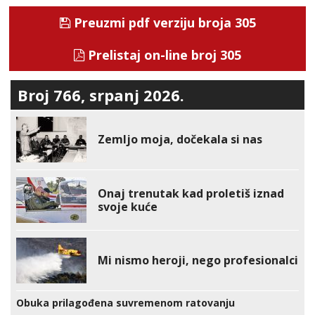
Preuzmi pdf verziju broja 305
Prelistaj on-line broj 305
Broj 766, srpanj 2026.
Zemljo moja, dočekala si nas
Onaj trenutak kad proletiš iznad
svoje kuće
Mi nismo heroji, nego profesionalci
Obuka prilagođena suvremenom ratovanju