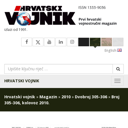
izlazi od 1991.
English
HRVATSKI VOJNIK
Navig
Hrvatski vojnik
»
Magazin
»
2010
»
Dvobroj 305-306
»
Broj
305-306, kolovoz 2010.