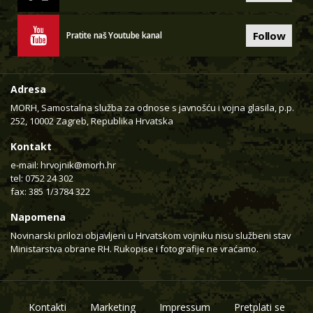
Follow
Pratite naš Youtube kanal
Adresa
MORH, Samostalna služba za odnose s javnošću i vojna glasila, p.p.
252, 10002 Zagreb, Republika Hrvatska
Kontakt
e-mail:
hrvojnik@morh.hr
tel: 0752 24 302
fax: 385 1/3784 322
Napomena
Novinarski prilozi objavljeni u Hrvatskom vojniku nisu službeni stav
Ministarstva obrane RH. Rukopise i fotografije ne vraćamo.
Kontakti
Marketing
Impressum
Pretplati se