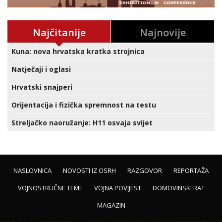
Najčitanije
Najnovije
Kuna: nova hrvatska kratka strojnica
Natječaji i oglasi
Hrvatski snajperi
Orijentacija i fizička spremnost na testu
Streljačko naoružanje: H11 osvaja svijet
NASLOVNICA
NOVOSTI IZ OSRH
RAZGOVOR
REPORTAŽA
VOJNOSTRUČNE TEME
VOJNA POVIJEST
DOMOVINSKI RAT
MAGAZIN