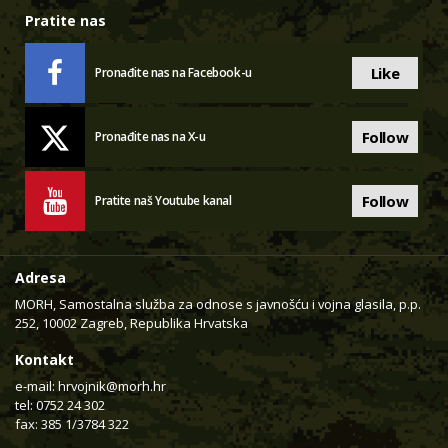
Pratite nas
Like
Pronađite nas na Facebook-u
Follow
Pronađite nas na X-u
Follow
Pratite naš Youtube kanal
Adresa
MORH, Samostalna služba za odnose s javnošću i vojna glasila, p.p.
252, 10002 Zagreb, Republika Hrvatska
Kontakt
e-mail:
hrvojnik@morh.hr
tel: 0752 24 302
fax: 385 1/3784 322