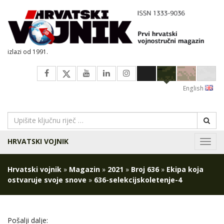
izlazi od 1991.
English
HRVATSKI VOJNIK
Navig
Hrvatski vojnik
»
Magazin
»
2021
»
Broj 636
»
Ekipa koja
ostvaruje svoje snove
»
636-selekcijskoletenje-4
Pošalji dalje: