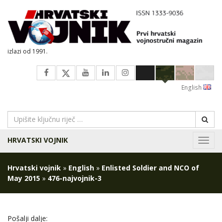
izlazi od 1991.
English
HRVATSKI VOJNIK
Navig
Hrvatski vojnik
»
English
»
Enlisted Soldier and NCO of
May 2015
»
476-najvojnik-3
Pošalji dalje: