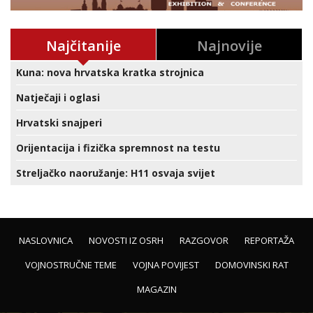
Najčitanije
Najnovije
Kuna: nova hrvatska kratka strojnica
Natječaji i oglasi
Hrvatski snajperi
Orijentacija i fizička spremnost na testu
Streljačko naoružanje: H11 osvaja svijet
NASLOVNICA
NOVOSTI IZ OSRH
RAZGOVOR
REPORTAŽA
VOJNOSTRUČNE TEME
VOJNA POVIJEST
DOMOVINSKI RAT
MAGAZIN