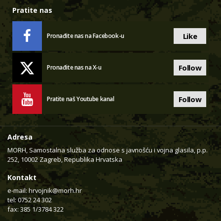
Pratite nas
Like
Pronađite nas na Facebook-u
Follow
Pronađite nas na X-u
Follow
Pratite naš Youtube kanal
Adresa
MORH, Samostalna služba za odnose s javnošću i vojna glasila, p.p.
252, 10002 Zagreb, Republika Hrvatska
Kontakt
e-mail:
hrvojnik@morh.hr
tel: 0752 24 302
fax: 385 1/3784 322