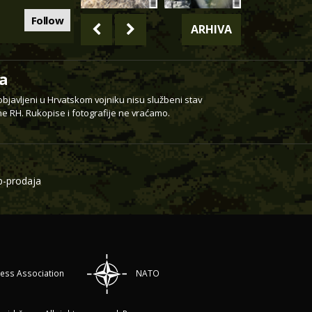
Follow
ARHIVA
a
 objavljeni u Hrvatskom vojniku nisu službeni stav
e RH. Rukopise i fotografije ne vraćamo.
-prodaja
ress Association
NATO