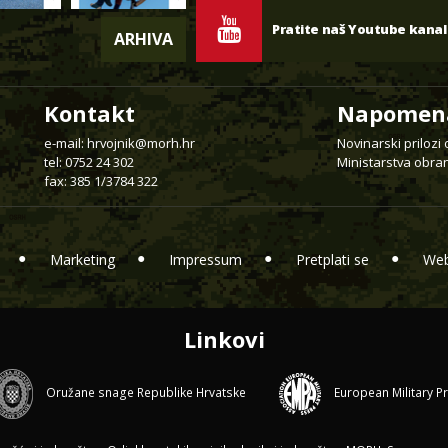
Pratite naš Youtube kanal
ARHIVA
Kontakt
Napomen
e-mail:
hrvojnik@morh.hr
Novinarski prilozi
tel: 0752 24 302
Ministarstva obran
fax: 385 1/3784 322
Marketing
Impressum
Pretplati se
Web
Linkovi
Oružane snage Republike Hrvatske
European Military P