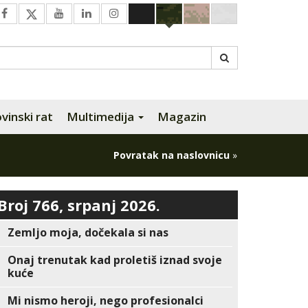
inski rat
Multimedija
Magazin
Povratak na naslovnicu
»
Broj 766, srpanj 2026.
Zemljo moja, dočekala si nas
Onaj trenutak kad proletiš iznad svoje
kuće
Mi nismo heroji, nego profesionalci