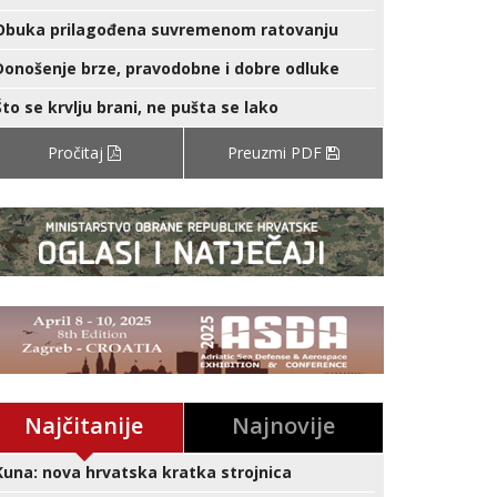
Obuka prilagođena suvremenom ratovanju
Donošenje brze, pravodobne i dobre odluke
Što se krvlju brani, ne pušta se lako
Pročitaj
Preuzmi PDF
Najčitanije
Najnovije
Kuna: nova hrvatska kratka strojnica