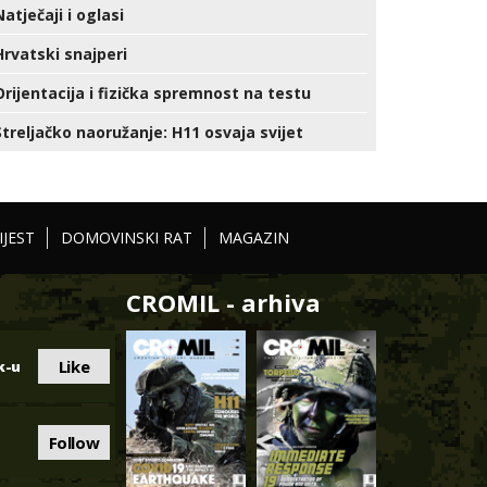
Natječaji i oglasi
Hrvatski snajperi
Orijentacija i fizička spremnost na testu
Streljačko naoružanje: H11 osvaja svijet
IJEST
DOMOVINSKI RAT
MAGAZIN
CROMIL - arhiva
Like
k-u
Follow