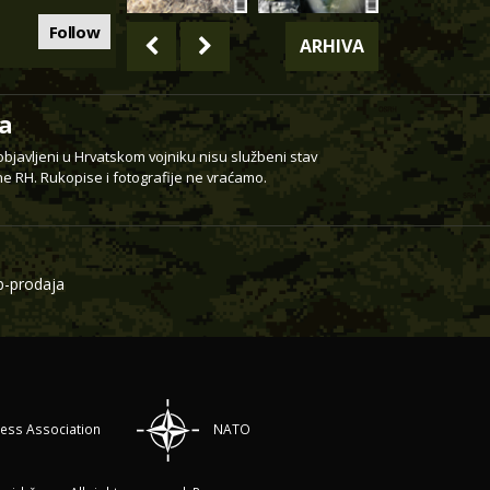
Follow
ARHIVA
a
 objavljeni u Hrvatskom vojniku nisu službeni stav
e RH. Rukopise i fotografije ne vraćamo.
-prodaja
ress Association
NATO