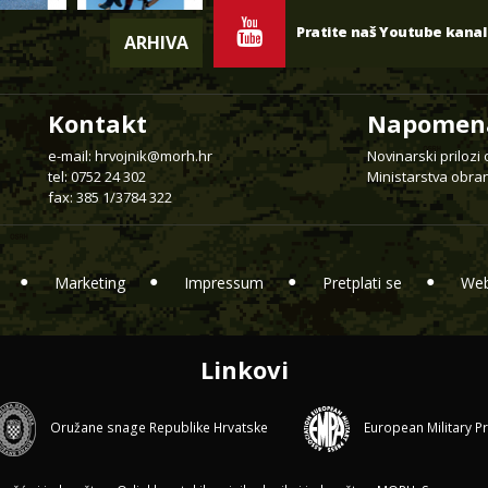
Pratite naš Youtube kanal
ARHIVA
Kontakt
Napomen
e-mail:
hrvojnik@morh.hr
Novinarski prilozi
tel: 0752 24 302
Ministarstva obran
fax: 385 1/3784 322
Marketing
Impressum
Pretplati se
Web
Linkovi
Oružane snage Republike Hrvatske
European Military P