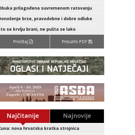
Obuka prilagođena suvremenom ratovanju
Donošenje brze, pravodobne i dobre odluke
Što se krvlju brani, ne pušta se lako
Pročitaj
Preuzmi PDF
Najčitanije
Najnovije
Kuna: nova hrvatska kratka strojnica