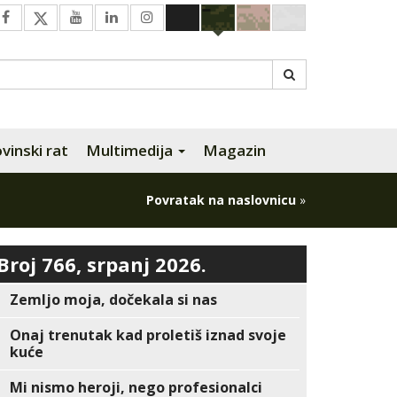
inski rat
Multimedija
Magazin
Povratak na naslovnicu
»
Broj 766, srpanj 2026.
Zemljo moja, dočekala si nas
Onaj trenutak kad proletiš iznad svoje
kuće
Mi nismo heroji, nego profesionalci