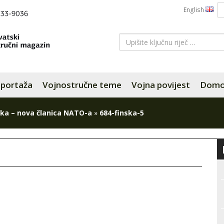
English
portaža
Vojnostručne teme
Vojna povijest
Domov
ska – nova članica NATO-a
»
684-finska-5