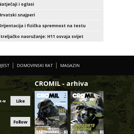
Natječaji i oglasi
Hrvatski snajperi
Orijentacija i fizička spremnost na testu
Streljačko naoružanje: H11 osvaja svijet
IJEST
DOMOVINSKI RAT
MAGAZIN
CROMIL - arhiva
Like
k-u
Follow