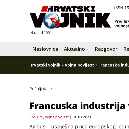
izlazi od 1991.
Naslovnica
Aktualno
Razgovor
Re
Hrvatski vojnik
»
Vojna povijest
»
Francuska indus
Pošalji dalje:
Francuska industrija 
Broj 679
,
Vojna povijest
30.03.2023
Airbus – uspješna priča europskog jedins