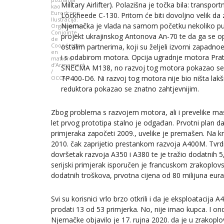
Military Airlifter). Polazišna je točka bila: transpor
kao
Eurodrone
Lockheede C-130. Pritom će biti dovoljno velik da 
Ilustracija:
Njemačka je vlada na samom početku nekoliko put
Organisation
Conjointe
projekt ukrajinskog Antonova An-70 te da ga se o
de
Coopération
ostalim partnerima, koji su željeli izvorni zapadnoe
en
i s odabirom motora. Opcija ugradnje motora Pr
matière
d’Armement
SNECMA M138, no razvoj tog motora pokazao se p
/
TP400-D6. Ni razvoj tog motora nije bio ništa lakši.
OCCAR
reduktora pokazao se znatno zahtjevnijim.
Zbog problema s razvojem motora, ali i prevelike mase
let prvog prototipa stalno je odgađan. Prvotni plan da 
primjeraka započeti 2009., uvelike je premašen. Na kraj
2010. čak zaprijetio prestankom razvoja A400M. Tvrd
dovršetak razvoja A350 i A380 te je tražio dodatnih 5,3
serijski primjerak isporučen je francuskom zrakoplovs
dodatnih troškova, prvotna cijena od 80 milijuna eura
Svi su korisnici vrlo brzo otkrili i da je eksploataci
prodati 13 od 53 primjerka. No, nije imao kupca. I o
Njemačke objavilo je 17. rujna 2020. da je u zrakop