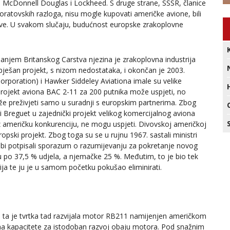
g, McDonnell Douglas i Lockheed. S druge strane, SSSR, članice
noratovskih razloga, nisu mogle kupovati američke avione, bili
jeve. U svakom slučaju, budućnost europske zrakoplovne
panjem Britanskog Carstva njezina je zrakoplovna industrija
pješan projekt, s nizom nedostataka, i okončan je 2003.
Corporation) i Hawker Siddeley Aviationa imale su velike
projekt aviona BAC 2-11 za 200 putnika može uspjeti, no
ože preživjeti samo u suradnji s europskim partnerima. Zbog
i Breguet u zajednički projekt velikog komercijalnog aviona
z američku konkurenciju, ne mogu uspjeti. Divovskoj američkoj
pski projekt. Zbog toga su se u rujnu 1967. sastali ministri
 bi potpisali sporazum o razumijevanju za pokretanje novog
su po 37,5 % udjela, a njemačke 25 %. Međutim, to je bio tek
ja te ju je u samom početku pokušao eliminirati.
ta je tvrtka tad razvijala motor RB211 namijenjen američkom
ema kapacitete za istodoban razvoj obaju motora. Pod snažnim