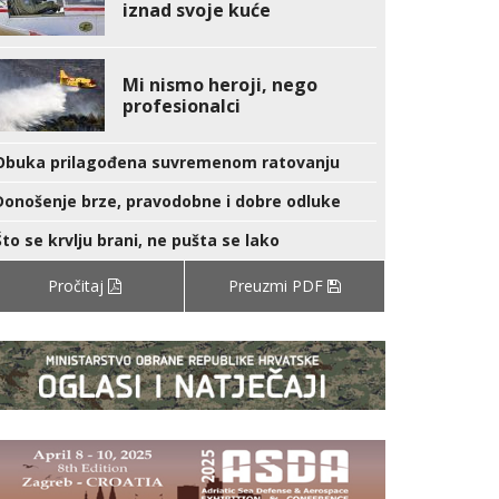
iznad svoje kuće
Mi nismo heroji, nego
profesionalci
Obuka prilagođena suvremenom ratovanju
Donošenje brze, pravodobne i dobre odluke
Što se krvlju brani, ne pušta se lako
Pročitaj
Preuzmi PDF