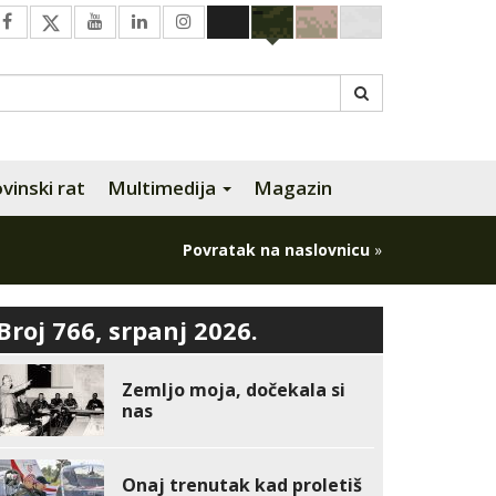
inski rat
Multimedija
Magazin
Povratak na naslovnicu
»
Broj 766, srpanj 2026.
Zemljo moja, dočekala si
nas
Onaj trenutak kad proletiš