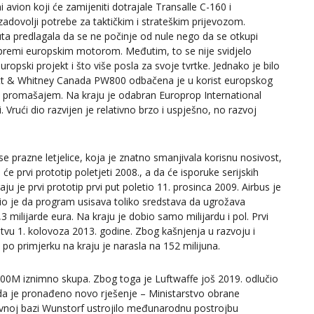
tni avion koji će zamijeniti dotrajale Transalle C-160 i
zadovolji potrebe za taktičkim i strateškim prijevozom.
a predlagala da se ne počinje od nule nego da se otkupi
premi europskim motorom. Međutim, to se nije svidjelo
uropski projekt i što više posla za svoje tvrtke. Jednako je bilo
att & Whitney Canada PW800 odbačena je u korist europskog
romašajem. Na kraju je odabran Europrop International
 Vrući dio razvijen je relativno brzo i uspješno, no razvoj
 prazne letjelice, koja je znatno smanjivala korisnu nosivost,
će prvi prototip poletjeti 2008., a da će isporuke serijskih
u je prvi prototip prvi put poletio 11. prosinca 2009. Airbus je
io je da program usisava toliko sredstava da ugrožava
 milijarde eura. Na kraju je dobio samo milijardu i pol. Prvi
tvu 1. kolovoza 2013. godine. Zbog kašnjenja u razvoju i
 po primjerku na kraju je narasla na 152 milijuna.
ja A400M iznimno skupa. Zbog toga je Luftwaffe još 2019. odlučio
nda je pronađeno novo rješenje – Ministarstvo obrane
lovnoj bazi Wunstorf ustrojilo međunarodnu postrojbu