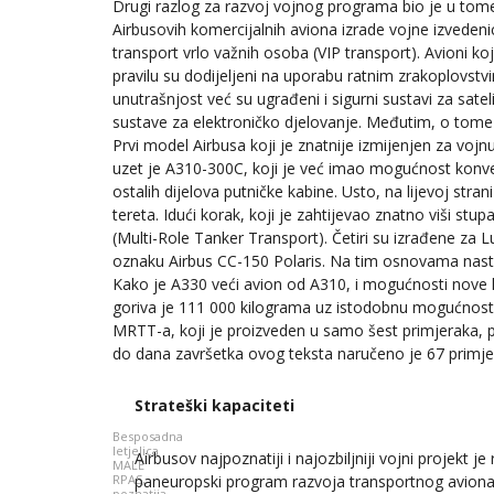
Drugi razlog za razvoj vojnog programa bio je u tome š
Airbusovih komercijalnih aviona izrade vojne izvede
transport vrlo važnih osoba (VIP transport). Avioni koj
pravilu su dodijeljeni na uporabu ratnim zrakoplovs
unutrašnjost već su ugrađeni i sigurni sustavi za sate
sustave za elektroničko djelovanje. Međutim, o tome s
Prvi model Airbusa koji je znatnije izmijenjen za vo
uzet je A310-300C, koji je već imao mogućnost konver
ostalih dijelova putničke kabine. Usto, na lijevoj stra
tereta. Idući korak, koji je zahtijevao znatno viši stu
(Multi-Role Tanker Transport). Četiri su izrađene za
oznaku Airbus CC-150 Polaris. Na tim osnovama nast
Kako je A330 veći avion od A310, i mogućnosti nove 
goriva je 111 000 kilograma uz istodobnu mogućnost p
MRTT-a, koji je proizveden u samo šest primjeraka,
do dana završetka ovog teksta naručeno je 67 primje
Strateški kapaciteti
Besposadna
letjelica
Airbusov najpoznatiji i najozbiljniji vojni projekt 
MALE
paneuropski program razvoja transportnog aviona.
RPAS,
poznatija