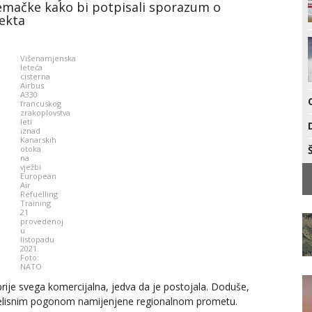
jemačke kako bi potpisali sporazum o
ekta
Višenamjenska
leteća
cisterna
Airbus
A330
francuskog
zrakoplovstva
leti
iznad
Kanarskih
otoka
na
vježbi
European
Air
Refuelling
Training
21
provedenoj
u
listopadu
2021.
Foto:
NATO
rije svega komercijalna, jedva da je postojala. Doduše,
rboelisnim pogonom namijenjene regionalnom prometu.