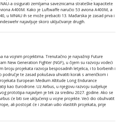
 MNAU-a osigurati zemljama saveznicama strateške kapacitete
aviona A400M. Kako je Luftwaffe naručio 53 aviona A400M, a
0, u MNAU ih se može prebaciti 13. Mađarska je zasad prva i
undeswehr najavljuje skoro uključivanje drugih.
a na vojnim projektima. Trenutačno je najvažniji Future
am New Generation Fighter (NGF), u čijem su razvoju vodeći
om broju projekata razvoja besposadnih letjelica, i to borbenih i
 to područje te zasad pokušava uhvatiti korak s američkom i
h projekata European Medium Altitude Long Endurance
iji kao Eurodrone. Uz Airbus, u njegovu razvoju sudjeluje
rvog prototipa najavljen je tek za sredinu 2027. godine. Ako se
bus će biti sve uključeniji u vojne projekte. Veći dio obuhvatit
pe, ali postojat će i znatan udio vlastitih projekata, prije