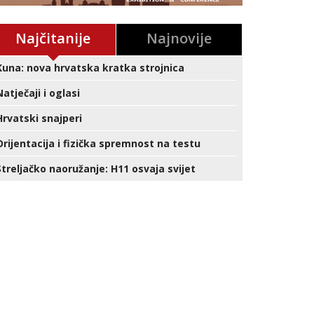
Najčitanije
Najnovije
Kuna: nova hrvatska kratka strojnica
Natječaji i oglasi
Hrvatski snajperi
Orijentacija i fizička spremnost na testu
Streljačko naoružanje: H11 osvaja svijet