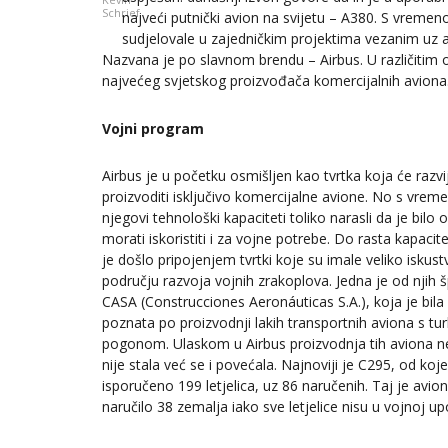
Schrief
najveći putnički avion na svijetu – A380. S vremeno
sudjelovale u zajedničkim projektima vezanim uz a
Nazvana je po slavnom brendu – Airbus. U različitim 
najvećeg svjetskog proizvođača komercijalnih aviona
Vojni program
Airbus je u početku osmišljen kao tvrtka koja će razvij
proizvoditi isključivo komercijalne avione. No s vre
njegovi tehnološki kapaciteti toliko narasli da je bilo 
morati iskoristiti i za vojne potrebe. Do rasta kapacit
je došlo pripojenjem tvrtki koje su imale veliko iskus
području razvoja vojnih zrakoplova. Jedna je od njih 
CASA (Construcciones Aeronáuticas S.A.), koja je bila 
poznata po proizvodnji lakih transportnih aviona s tu
pogonom. Ulaskom u Airbus proizvodnja tih aviona 
nije stala već se i povećala. Najnoviji je C295, od koje
isporučeno 199 letjelica, uz 86 naručenih. Taj je avio
naručilo 38 zemalja iako sve letjelice nisu u vojnoj up