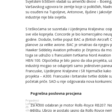
Svjetskim tržištem vladali su američki divovi – Boein
Varšavskog ugovora te zemlje koje iz političkih, hlad
su osuđeni na Tupoljeve, Antonove, Iljušine i Jakovl
industrije nije bila svijetla.
S teškoćama se susretala i Ujedinjena Kraljevina: osi
sve više kopnjela. Concorde je bio komercijalno neus
godine. Doduše, tvrtke poput BAC-a (British Aircraft 
planove za velike avione. BAC je smatrao da njegov 
Hawker Siddeley Aviation prihvatio je činjenicu da m
toga se udružio s francuskim tvrtkama Nord Aviation 
HBN 100. Otpočetka je bilo jasno da oba projekta, u
industriji mogao se oduprijeti samo jedinstven paneuro
Francuske, Ujedinjene Kraljevine i SR Njemačke kako
projekta – A300. Francuske i britanske tvrtke dobile 
početak priče. SAD-u nije odgovarala nova konkurenci
Pogrešna poslovna procjena
Pripadnici
Luftwaffea
Za A300 odabran je motor Rolls-Royce RB207. No 
29.
tržištu. Ubrzo je postalo jasno da Rolls-Royce n
ožujka