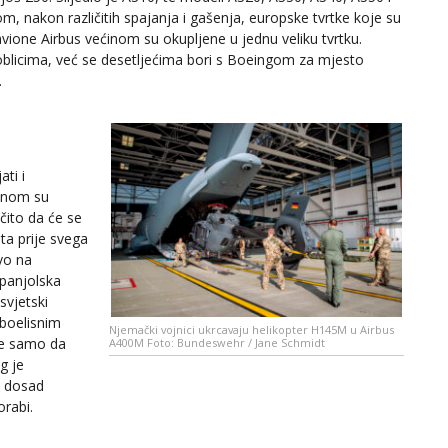
m, nakon različitih spajanja i gašenja, europske tvrtke koje su
vione Airbus većinom su okupljene u jednu veliku tvrtku.
oblicima, već se desetljećima bori s Boeingom za mjesto
.
ati i
menom su
očito da će se
eta prije svega
tvo na
španjolska
svjetski
rboelisnim
Njemački vojnici ukrcavaju helikopter H145M u Airbus
ne samo da
A400M Foto: Bundeswehr / Jane Schmidt
g je
n dosad
orabi.