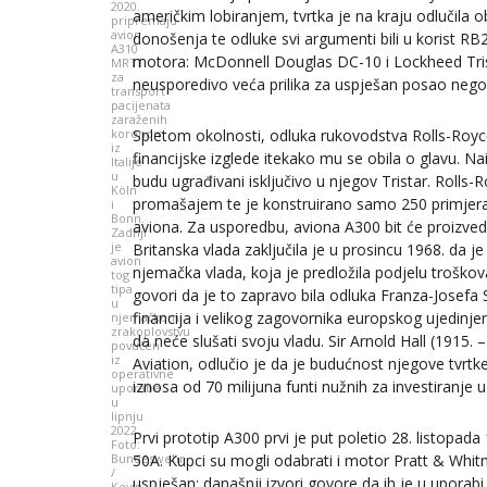
2020.
američkim lobiranjem, tvrtka je na kraju odlučila 
pripremaju
avion
donošenja te odluke svi argumenti bili u korist RB21
A310
motora: McDonnell Douglas DC-10 i Lockheed Tristar.
MRTT
za
neusporedivo veća prilika za uspješan posao neg
transport
pacijenata
zaraženih
koronom
Spletom okolnosti, odluka rukovodstva Rolls-Royce
iz
financijske izglede itekako mu se obila o glavu.
Italije
u
budu ugrađivani isključivo u njegov Tristar. Rolls-
Köln
promašajem te je konstruirano samo 250 primjerak
i
Bonn.
aviona. Za usporedbu, aviona A300 bit će proizve
Zadnji
je
Britanska vlada zaključila je u prosincu 1968. da je
avion
njemačka vlada, koja je predložila podjelu trošk
tog
tipa
govori da je to zapravo bila odluka Franza-Josefa
u
financija i velikog zagovornika europskog ujedinje
njemačkom
zrakoplovstvu
da neće slušati svoju vladu. Sir Arnold Hall (1915.
povučen
iz
Aviation, odlučio je da je budućnost njegove tvrtk
operativne
iznosa od 70 milijuna funti nužnih za investiranje u
uporabe
u
lipnju
2022.
Prvi prototip A300 prvi je put poletio 28. listopa
Foto:
Bundeswehr
50A. Kupci su mogli odabrati i motor Pratt & Whit
/
uspješan: današnji izvori govore da ih je u uporabi
Kevin