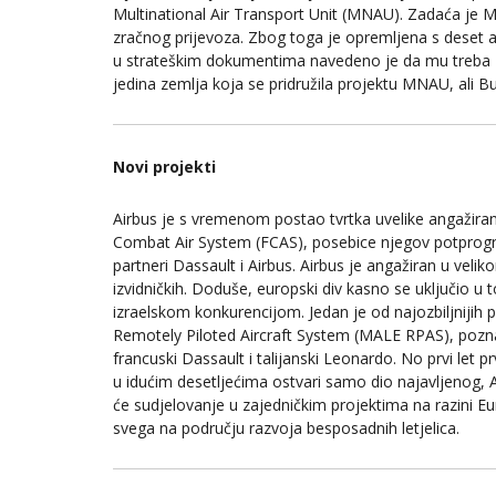
Multinational Air Transport Unit (MNAU). Zadaća je
zračnog prijevoza. Zbog toga je opremljena s deset 
u strateškim dokumentima navedeno je da mu treba 4
jedina zemlja koja se pridružila projektu MNAU, ali B
Novi projekti
Airbus je s vremenom postao tvrtka uvelike angažiran
Combat Air System (FCAS), posebice njegov potprogr
partneri Dassault i Airbus. Airbus je angažiran u velik
izvidničkih. Doduše, europski div kasno se uključio u
izraelskom konkurencijom. Jedan je od najozbiljniji
Remotely Piloted Aircraft System (MALE RPAS), poznat
francuski Dassault i talijanski Leonardo. No prvi let p
u idućim desetljećima ostvari samo dio najavljenog, Air
će sudjelovanje u zajedničkim projektima na razini Euro
svega na području razvoja besposadnih letjelica.