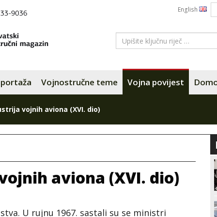
English
portaža
Vojnostručne teme
Vojna povijest
Domov
trija vojnih aviona (XVI. dio)
vojnih aviona (XVI. dio)
tva. U rujnu 1967. sastali su se ministri