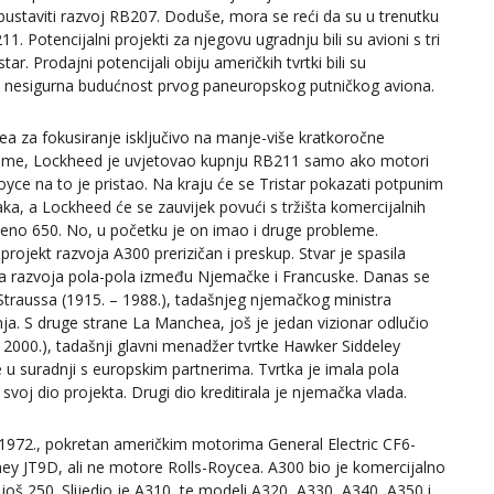
obustaviti razvoj RB207. Doduše, mora se reći da su u trenutku
1. Potencijalni projekti za njegovu ugradnju bili su avioni s tri
 Prodajni potencijali obiju američkih tvrtki bili su
o nesigurna budućnost prvog paneuropskog putničkog aviona.
a za fokusiranje isključivo na manje-više kratkoročne
 Naime, Lockheed je uvjetovao kupnju RB211 samo ako motori
Royce na to je pristao. Na kraju će se Tristar pokazati potpunim
a, a Lockheed će se zauvijek povući s tržišta komercijalnih
deno 650. No, u početku je on imao i druge probleme.
 projekt razvoja A300 prerizičan i preskup. Stvar je spasila
ova razvoja pola-pola između Njemačke i Francuske. Danas se
 Straussa (1915. – 1988.), tadašnjeg njemačkog ministra
nja. S druge strane La Manchea, još je jedan vizionar odlučio
 – 2000.), tadašnji glavni menadžer tvrtke Hawker Siddeley
e u suradnji s europskim partnerima. Tvrtka je imala pola
 svoj dio projekta. Drugi dio kreditirala je njemačka vlada.
da 1972., pokretan američkim motorima General Electric CF6-
ney JT9D, ali ne motore Rolls-Roycea. A300 bio je komercijalno
 još 250. Slijedio je A310, te modeli A320, A330, A340, A350 i