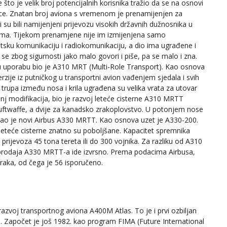
to je velik broj potencijalnih korisnika tražio da se na osnovi
nice. Znatan broj aviona s vremenom je prenamijenjen za
i su bili namijenjeni prijevozu visokih državnih dužnosnika u
tvima. Tijekom prenamjene nije im izmijenjena samo
litsku komunikaciju i radiokomunikaciju, a dio ima ugrađene i
e zbog sigurnosti jako malo govori i piše, pa se malo i zna.
jnu uporabu bio je A310 MRT (Multi-Role Transport). Kao osnova
zije iz putničkog u transportni avion vađenjem sjedala i svih
ni trupa između nosa i krila ugrađena su velika vrata za utovar
panj modifikacija, bio je razvoj leteće cisterne A310 MRTT
 Luftwaffe, a dvije za kanadsko zrakoplovstvo. U potonjem nose
ao je novi Airbus A330 MRTT. Kao osnova uzet je A330-200.
leteće cisterne znatno su poboljšane. Kapacitet spremnika
rijevoza 45 tona tereta ili do 300 vojnika. Za razliku od A310
 prodaja A330 MRTT-a ide izvrsno. Prema podacima Airbusa,
raka, od čega je 56 isporučeno.
je razvoj transportnog aviona A400M Atlas. To je i prvi ozbiljan
 Započet je još 1982. kao program FIMA (Future International