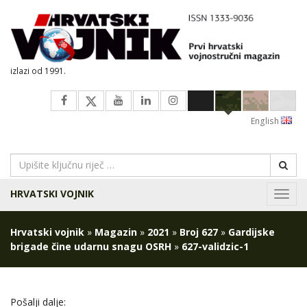
izlazi od 1991.
English
HRVATSKI VOJNIK
Navig
Hrvatski vojnik
»
Magazin
»
2021
»
Broj 627
»
Gardijske
brigade čine udarnu snagu OSRH
»
627-validzic-1
Pošalji dalje: