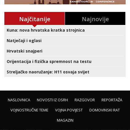
Najčitanije
Najnovije
Kuna: nova hrvatska kratka strojnica
Natječaji i oglasi
Hrvatski snajperi
Orijentacija i fizička spremnost na testu
Streljačko naoružanje: H11 osvaja svijet
NASLOVNICA
NOVOSTI IZ OSRH
RAZGOVOR
REPORTAŽA
VOJNOSTRUČNE TEME
VOJNA POVIJEST
DOMOVINSKI RAT
MAGAZIN