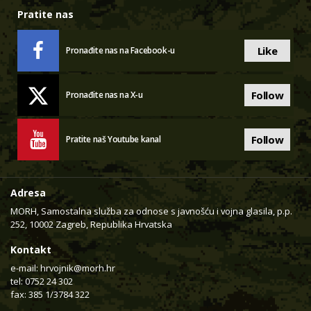
Pratite nas
Like
Pronađite nas na Facebook-u
Follow
Pronađite nas na X-u
Follow
Pratite naš Youtube kanal
Adresa
MORH, Samostalna služba za odnose s javnošću i vojna glasila, p.p.
252, 10002 Zagreb, Republika Hrvatska
Kontakt
e-mail:
hrvojnik@morh.hr
tel: 0752 24 302
fax: 385 1/3784 322