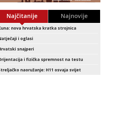
Najčitanije
Najnovije
Kuna: nova hrvatska kratka strojnica
Natječaji i oglasi
Hrvatski snajperi
Orijentacija i fizička spremnost na testu
Streljačko naoružanje: H11 osvaja svijet