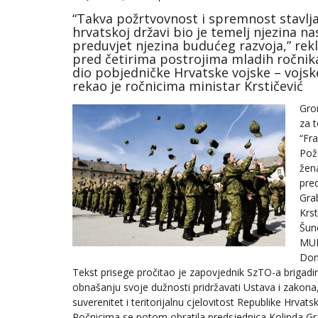
“Takva požrtvovnost i spremnost stavlja
hrvatskoj državi bio je temelj njezina nas
preduvjet njezina budućeg razvoja,” rekl
pred četirima postrojima mladih ročnik
dio pobjedničke Hrvatske vojske – vojs
rekao je ročnicima ministar Krstičević
Gro
za 
“Fr
Pož
žena
pre
Gra
Krs
Šun
MUP
Domo
Tekst prisege pročitao je zapovjednik SzTO-a brigadir 
obnašanju svoje dužnosti pridržavati Ustava i zakona,
suverenitet i teritorijalnu cjelovitost Republike Hrvatsk
Ročnicima se potom obratila predsjednica Kolinda Gra