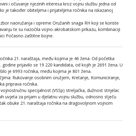
ini i očuvanje njezinih interesa kroz vojnu službu jedna od
alio je također obiteljima i prijateljima ročnika na iskazanoj
i zbor naoružanja i opreme Oružanih snaga RH koji se koriste
vanju te su nazočila vojno-akrobatskom prikazu, kombinaciji
nici Počasno-zaštitne bojne.
ročnika 21. naraštaja, među kojima je 46 žena. Od početka
odine prijavilo se 19 220 kandidata, od kojih je 2691 žena. U
šilo je 6993 ročnika, među kojima je 801 žena.
čjima: Rukovanje osobnim oružjem, Kretanje, Komuniciranje,
ka priprava ročnika.
vojnostručnu specijalnost (VSSp) streljačka, dužnost strijelac
ih uvjeta za prijam u djelatnu vojnu službu, odnosno stječu
etak obuke 21. naraštaja ročnika na dragovoljnom vojnom