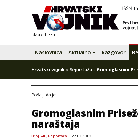
izlazi od 1991.
Naslovnica
Aktualno
Razgovor
Re
Hrvatski vojnik
»
Reportaža
»
Gromoglasnim Prise
Pošalji dalje:
Gromoglasnim Priseže
naraštaja
Broj 548
,
Reportaža
22.03.2018