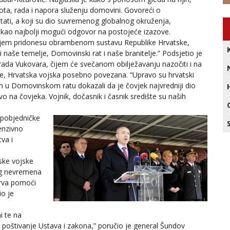
vota, rada i napora služenju domovini. Govoreći o
tati, a koji su dio suvremenog globalnog okruženja,
a kao najbolji mogući odgovor na postojeće izazove.
uženjem pridonesu obrambenom sustavu Republike Hrvatske,
i naše temelje, Domovinski rat i naše branitelje.” Podsjetio je
 grada Vukovara, čijem će svečanom obilježavanju nazočiti i na
 je, Hrvatska vojska posebno povezana. “Upravo su hrvatski
 u Domovinskom ratu dokazali da je čovjek najvredniji dio
vo na čovjeka. Vojnik, dočasnik i časnik središte su naših
 pobjedničke
enzivno
va i
ske vojske
og nevremena
prva pomoći
o je
i te na
 poštivanje Ustava i zakona,” poručio je general Šundov