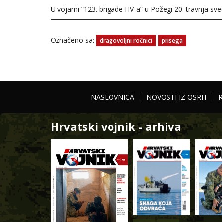
U vojarni ”123. brigade HV-a” u Požegi 20. travnja sv
Označeno sa:
dragovoljni ročnici
prisega
NASLOVNICA
NOVOSTI IZ OSRH
Hrvatski vojnik - arhiva