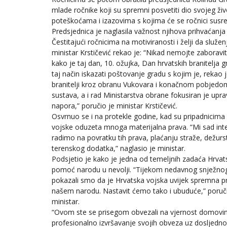
mlade ročnike koji su spremni posvetiti dio svojeg ži
poteškoćama i izazovima s kojima će se ročnici susre
Predsjednica je naglasila važnost njihova prihvaćanj
Čestitajući ročnicima na motiviranosti i želji da sl
ministar Krstičević rekao je: “Nikad nemojte zaboravit
kako je taj dan, 10. ožujka, Dan hrvatskih branitelja
taj način iskazati poštovanje gradu s kojim je, rekao
branitelji kroz obranu Vukovara i konačnom pobjedom
sustava, a i rad Ministarstva obrane fokusiran je upra
napora,” poručio je ministar Krstičević.
Osvrnuo se i na protekle godine, kad su pripadnicima
vojske oduzeta mnoga materijalna prava. “Mi sad int
radimo na povratku tih prava, plaćanju straže, dežurst
terenskog dodatka,” naglasio je ministar.
Podsjetio je kako je jedna od temeljnih zadaća Hrvat
pomoć narodu u nevolji. “Tijekom nedavnog snježn
pokazali smo da je Hrvatska vojska uvijek spremna 
našem narodu. Nastavit ćemo tako i ubuduće,” poruči
ministar.
“Ovom ste se prisegom obvezali na vjernost domovin
profesionalno izvršavanje svojih obveza uz dosljedno