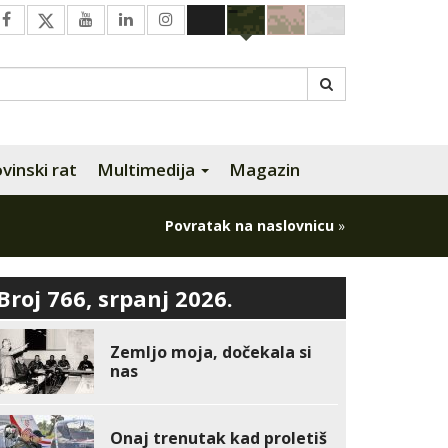
inski rat
Multimedija
Magazin
Povratak na naslovnicu
»
Broj 766, srpanj 2026.
Zemljo moja, dočekala si
nas
Onaj trenutak kad proletiš