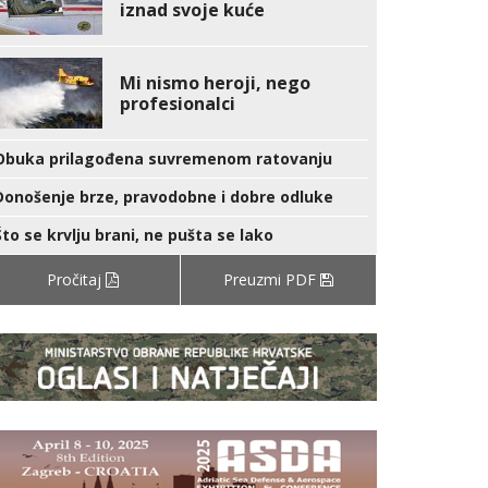
iznad svoje kuće
Mi nismo heroji, nego
profesionalci
Obuka prilagođena suvremenom ratovanju
Donošenje brze, pravodobne i dobre odluke
Što se krvlju brani, ne pušta se lako
Pročitaj
Preuzmi PDF