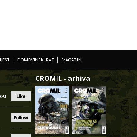
IJEST
DOMOVINSKI RAT
MAGAZIN
CROMIL - arhiva
Like
k-u
Follow