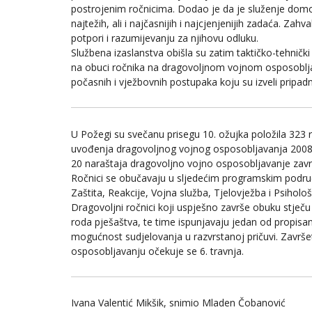
postrojenim ročnicima. Dodao je da je služenje domov
najtežih, ali i najčasnijih i najcjenjenijih zadaća. Zahv
potpori i razumijevanju za njihovu odluku.
Službena izaslanstva obišla su zatim taktičko-tehničk
na obuci ročnika na dragovoljnom vojnom osposoblja
počasnih i vježbovnih postupaka koju su izveli pripad
U Požegi su svečanu prisegu 10. ožujka položila 323 
uvođenja dragovoljnog vojnog osposobljavanja 2008. g
20 naraštaja dragovoljno vojno osposobljavanje zavr
Ročnici se obučavaju u sljedećim programskim podru
Zaštita, Reakcije, Vojna služba, Tjelovježba i Psihološ
Dragovoljni ročnici koji uspješno završe obuku stječu 
roda pješaštva, te time ispunjavaju jedan od propisan
mogućnost sudjelovanja u razvrstanoj pričuvi. Završ
osposobljavanju očekuje se 6. travnja.
Ivana Valentić Mikšik, snimio Mladen Čobanović