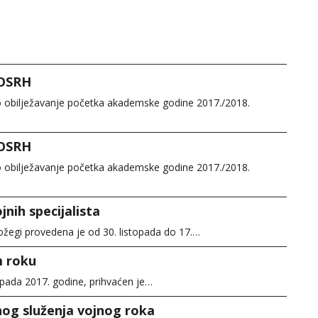
 OSRH
o obilježavanje početka akademske godine 2017./2018.
 OSRH
o obilježavanje početka akademske godine 2017./2018.
nih specijalista
žegi provedena je od 30. listopada do 17.…
m roku
topada 2017. godine, prihvaćen je…
nog služenja vojnog roka