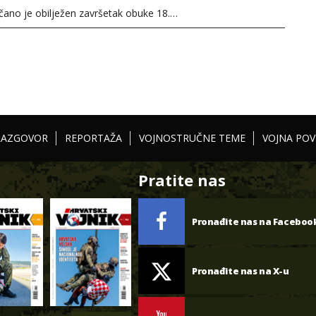
ečano je obilježen završetak obuke 18.…
RAZGOVOR
REPORTAŽA
VOJNOSTRUČNE TEME
VOJNA POV
Pratite nas
Pronađite nas na Faceboo
Pronađite nas na X-u