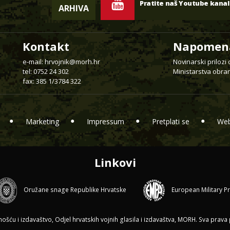
Pratite naš Youtube kanal
ARHIVA
Kontakt
Napomen
e-mail:
hrvojnik@morh.hr
Novinarski prilozi
tel: 0752 24 302
Ministarstva obran
fax: 385 1/3784 322
Marketing
Impressum
Pretplati se
Web
Linkovi
Oružane snage Republike Hrvatske
European Military P
ću i izdavaštvo, Odjel hrvatskih vojnih glasila i izdavaštva, MORH. Sva prava p