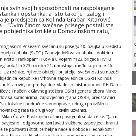
nja svih svojih sposobnosti na raspolaganje
tanka i opstanka, a isto tako je i zalog i
a je predsjednica Kolinda Grabar-Kitarović
a… “Ovim činom svečane prisege postali ste
ke pobjednika iznikle u Domovinskom ratu,”
moglasnim Prisežem svečanu su prisegu 10. ožujka u Središtu
temeljnu obuku (SzTO) Zapovjedništva za obuku i doktrinu
an Krsto Frankopan” HKoV-a u vojarni “123. brigade HV” u
egi položila 323 ročnika 21. naraštaja, među kojima je 46
. Uz ročnike, njihove obitelji i prijatelje, svečanosti su nazočili
dsjednica Republike i vrhovna zapovjednica OSRH Kolinda
bar-Kitarović, potpredsjednik Vlade i ministar obrane RH Damir
tičević i načelnik Glavnog stožera OSRH general zbora Mirko
dov sa suradnicima, zapovjednici grana OSRH, predstavnici
-a, lokalne i područne samouprave, udruga proizišlih iz
vinskog rata te drugi vojni i civilni uzvanici.
Milan Čorak. Postrojeni ročnici prisegnuli su da će se: “(…) u
 savjesno i odgovorno izvršavati službene zapovijedi, braniti
e te poštivati i štititi temeljna načela slobode i jednakosti.”
bar-Kitarović. Naglasila je kako s ponosom gleda na njih,