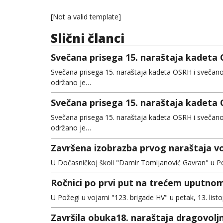
[Not a valid template]
Slični članci
Svečana prisega 15. naraštaja kadeta
Svečana prisega 15. naraštaja kadeta OSRH i svečan
održano je…
Svečana prisega 15. naraštaja kadeta
Svečana prisega 15. naraštaja kadeta OSRH i svečan
održano je…
Završena izobrazba prvog naraštaja voj
U Dočasničkoj školi "Damir Tomljanović Gavran" u Po
Ročnici po prvi put na trećem uputno
U Požegi u vojarni "123. brigade HV" u petak, 13. lis
Završila obuka18. naraštaja dragovolj