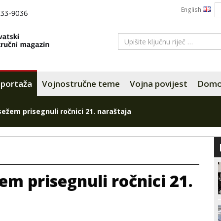
English
portaža
Vojnostručne teme
Vojna povijest
Domov
žem prisegnuli ročnici 21. naraštaja
m prisegnuli ročnici 21.