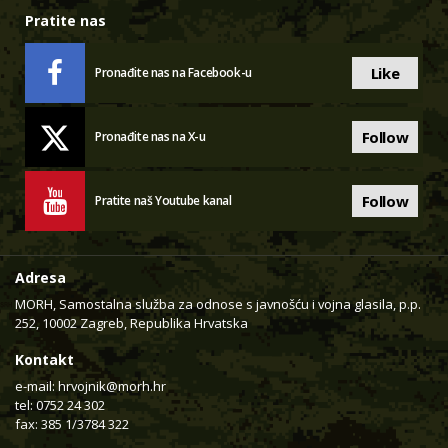
Pratite nas
Like
Pronađite nas na Facebook-u
Follow
Pronađite nas na X-u
Follow
Pratite naš Youtube kanal
Adresa
MORH, Samostalna služba za odnose s javnošću i vojna glasila, p.p.
252, 10002 Zagreb, Republika Hrvatska
Kontakt
e-mail:
hrvojnik@morh.hr
tel: 0752 24 302
fax: 385 1/3784 322