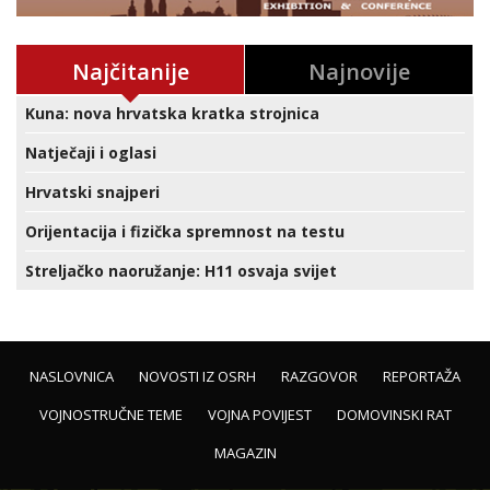
Najčitanije
Najnovije
Kuna: nova hrvatska kratka strojnica
Natječaji i oglasi
Hrvatski snajperi
Orijentacija i fizička spremnost na testu
Streljačko naoružanje: H11 osvaja svijet
NASLOVNICA
NOVOSTI IZ OSRH
RAZGOVOR
REPORTAŽA
VOJNOSTRUČNE TEME
VOJNA POVIJEST
DOMOVINSKI RAT
MAGAZIN