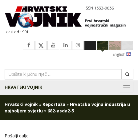
izlazi od 1991.
English
HRVATSKI VOJNIK
Navig
Hrvatski vojnik
»
Reportaža
»
Hrvatska vojna industrija u
najboljem svjetlu
»
682-asda2-5
Pošalji dalje: