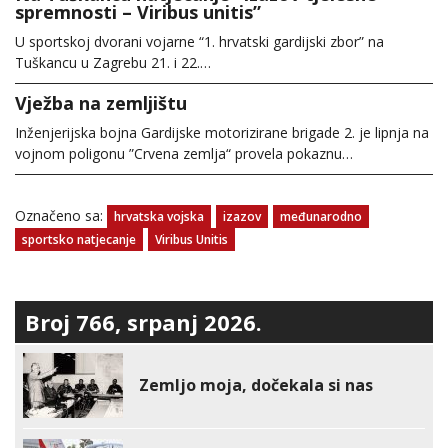
spremnosti – Viribus unitis”
U sportskoj dvorani vojarne “1. hrvatski gardijski zbor” na
Tuškancu u Zagrebu 21. i 22.…
Vježba na zemljištu
Inženjerijska bojna Gardijske motorizirane brigade 2. je lipnja na
vojnom poligonu ”Crvena zemlja“ provela pokaznu…
Označeno sa:
hrvatska vojska
izazov
međunarodno
sportsko natjecanje
Viribus Unitis
Broj 766, srpanj 2026.
Zemljo moja, dočekala si nas