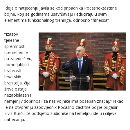
Ideja o natjecanju javila se kod pripadnika Počasno-zaštitne
bojne, koji se godinama usavršavaju i educiraju u svim
elementima funkcionalnog treninga, odnosno “fitnessa”.
“Izazov
tjelesne
spremnosti
utemeljen je
na zajedništvu,
domoljublju i
hrabrosti
hrvatskih
branitelja, čija
žrtva ostaje
nezaobilazan i
nemjerljiv doprinos i za nas vojnike ima poseban značaj,” rekao
je na otvorenju zapovjednik Počasno-zaštitne bojne brigadir
Elvis Burčul te podsjetio sudionike na temeljnu ideju i ciljeve
natjecanja.