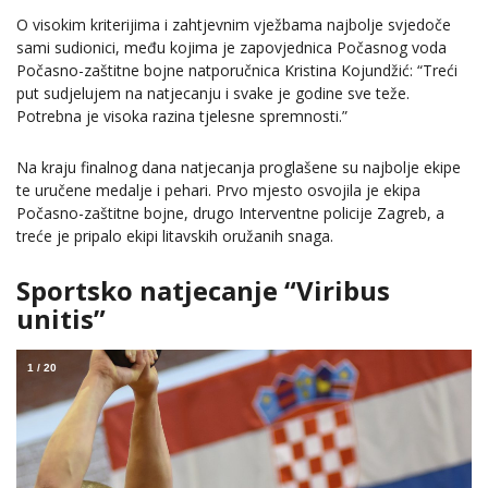
O visokim kriterijima i zahtjevnim vježbama najbolje svjedoče
sami sudionici, među kojima je zapovjednica Počasnog voda
Počasno-zaštitne bojne natporučnica Kristina Kojundžić: “Treći
put sudjelujem na natjecanju i svake je godine sve teže.
Potrebna je visoka razina tjelesne spremnosti.”
Na kraju finalnog dana natjecanja proglašene su najbolje ekipe
te uručene medalje i pehari. Prvo mjesto osvojila je ekipa
Počasno-zaštitne bojne, drugo Interventne policije Zagreb, a
treće je pripalo ekipi litavskih oružanih snaga.
Sportsko natjecanje “Viribus
unitis”
1
/
20