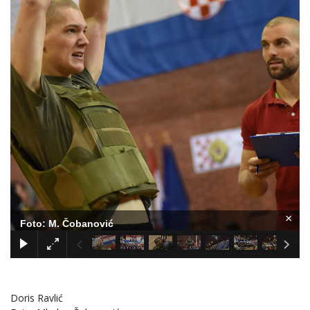
×
Foto: M. Čobanović
Doris Ravlić