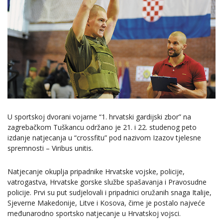
U sportskoj dvorani vojarne “1. hrvatski gardijski zbor” na
zagrebačkom Tuškancu održano je 21. i 22. studenog peto
izdanje natjecanja u “crossfitu” pod nazivom Izazov tjelesne
spremnosti – Viribus unitis.
Natjecanje okuplja pripadnike Hrvatske vojske, policije,
vatrogastva, Hrvatske gorske službe spašavanja i Pravosudne
policije. Prvi su put sudjelovali i pripadnici oružanih snaga Italije,
Sjeverne Makedonije, Litve i Kosova, čime je postalo najveće
međunarodno sportsko natjecanje u Hrvatskoj vojsci.