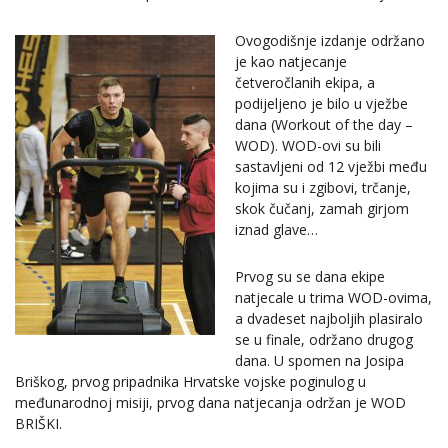
Ovogodišnje izdanje održano
je kao natjecanje
četveročlanih ekipa, a
podijeljeno je bilo u vježbe
dana (Workout of the day –
WOD). WOD-ovi su bili
sastavljeni od 12 vježbi među
kojima su i zgibovi, trčanje,
skok čučanj, zamah girjom
iznad glave…
Prvog su se dana ekipe
natjecale u trima WOD-ovima,
a dvadeset najboljih plasiralo
se u finale, održano drugog
dana. U spomen na Josipa
Briškog, prvog pripadnika Hrvatske vojske poginulog u
međunarodnoj misiji, prvog dana natjecanja održan je WOD
BRIŠKI.