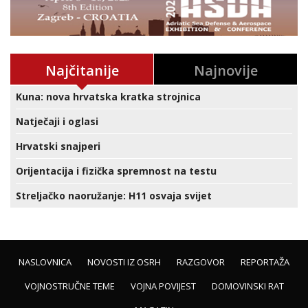
Najčitanije
Najnovije
Kuna: nova hrvatska kratka strojnica
Natječaji i oglasi
Hrvatski snajperi
Orijentacija i fizička spremnost na testu
Streljačko naoružanje: H11 osvaja svijet
NASLOVNICA
NOVOSTI IZ OSRH
RAZGOVOR
REPORTAŽA
VOJNOSTRUČNE TEME
VOJNA POVIJEST
DOMOVINSKI RAT