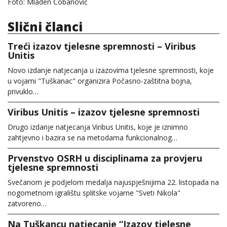
Foto: Mladen Čobanović
Slični članci
Treći izazov tjelesne spremnosti – Viribus
Unitis
Novo izdanje natjecanja u izazovima tjelesne spremnosti, koje
u vojarni "Tuškanac" organizira Počasno-zaštitna bojna,
privuklo…
Viribus Unitis – izazov tjelesne spremnosti
Drugo izdanje natjecanja Viribus Unitis, koje je iznimno
zahtjevno i bazira se na metodama funkcionalnog…
Prvenstvo OSRH u disciplinama za provjeru
tjelesne spremnosti
Svečanom je podjelom medalja najuspješnijima 22. listopada na
nogometnom igralištu splitske vojarne "Sveti Nikola"
zatvoreno…
Na Tuškancu natjecanje “Izazov tjelesne