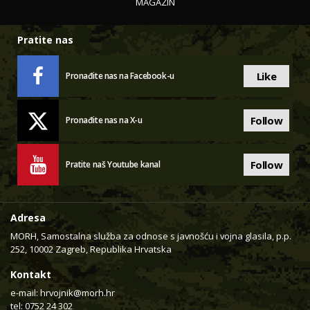
MAGAZIN
Pratite nas
Like
Pronađite nas na Facebook-u
Follow
Pronađite nas na X-u
Follow
Pratite naš Youtube kanal
Adresa
MORH, Samostalna služba za odnose s javnošću i vojna glasila, p.p.
252, 10002 Zagreb, Republika Hrvatska
Kontakt
e-mail:
hrvojnik@morh.hr
tel: 0752 24 302