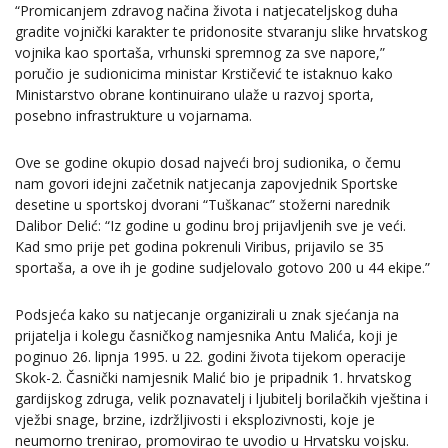
“Promicanjem zdravog načina života i natjecateljskog duha
gradite vojnički karakter te pridonosite stvaranju slike hrvatskog
vojnika kao sportaša, vrhunski spremnog za sve napore,”
poručio je sudionicima ministar Krstičević te istaknuo kako
Ministarstvo obrane kontinuirano ulaže u razvoj sporta,
posebno infrastrukture u vojarnama.
Ove se godine okupio dosad najveći broj sudionika, o čemu
nam govori idejni začetnik natjecanja zapovjednik Sportske
desetine u sportskoj dvorani “Tuškanac” stožerni narednik
Dalibor Delić: “Iz godine u godinu broj prijavljenih sve je veći.
Kad smo prije pet godina pokrenuli Viribus, prijavilo se 35
sportaša, a ove ih je godine sudjelovalo gotovo 200 u 44 ekipe.”
Podsjeća kako su natjecanje organizirali u znak sjećanja na
prijatelja i kolegu časničkog namjesnika Antu Malića, koji je
poginuo 26. lipnja 1995. u 22. godini života tijekom operacije
Skok-2. Časnički namjesnik Malić bio je pripadnik 1. hrvatskog
gardijskog zdruga, velik poznavatelj i ljubitelj borilačkih vještina i
vježbi snage, brzine, izdržljivosti i eksplozivnosti, koje je
neumorno trenirao, promovirao te uvodio u Hrvatsku vojsku.