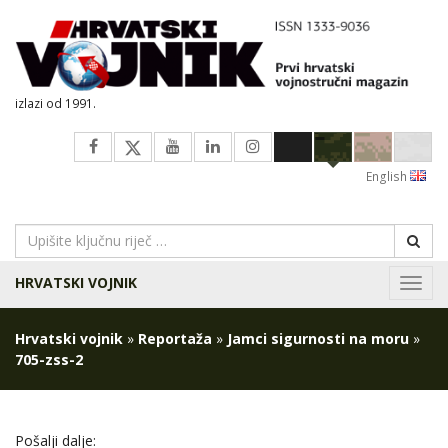
izlazi od 1991.
English
HRVATSKI VOJNIK
Navig
Hrvatski vojnik
»
Reportaža
»
Jamci sigurnosti na moru
»
705-zss-2
Pošalji dalje: