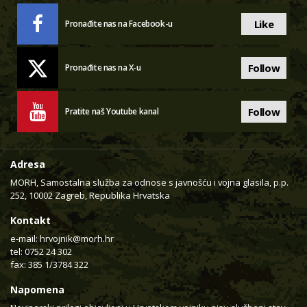
Like
Pronađite nas na Facebook-u
Follow
Pronađite nas na X-u
Follow
Pratite naš Youtube kanal
Adresa
MORH, Samostalna služba za odnose s javnošću i vojna glasila, p.p.
252, 10002 Zagreb, Republika Hrvatska
Kontakt
e-mail:
hrvojnik@morh.hr
tel: 0752 24 302
fax: 385 1/3784 322
Napomena