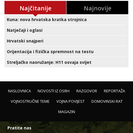
Najčitanije
Najnovije
Kuna: nova hrvatska kratka strojnica
Natječaji i oglasi
Hrvatski snajperi
Orijentacija i fizička spremnost na testu
Streljačko naoružanje: H11 osvaja svijet
NASLOVNICA
NOVOSTI IZ OSRH
RAZGOVOR
REPORTAŽA
VOJNOSTRUČNE TEME
VOJNA POVIJEST
DOMOVINSKI RAT
MAGAZIN
Pratite nas