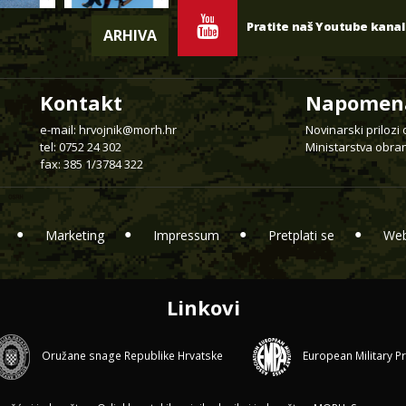
Pratite naš Youtube kanal
ARHIVA
Kontakt
Napomen
e-mail:
hrvojnik@morh.hr
Novinarski prilozi
tel: 0752 24 302
Ministarstva obran
fax: 385 1/3784 322
Marketing
Impressum
Pretplati se
Web
Linkovi
Oružane snage Republike Hrvatske
European Military P