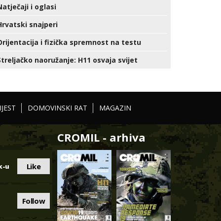
Natječaji i oglasi
Hrvatski snajperi
Orijentacija i fizička spremnost na testu
Streljačko naoružanje: H11 osvaja svijet
IJEST
DOMOVINSKI RAT
MAGAZIN
CROMIL - arhiva
Like
k-u
Follow