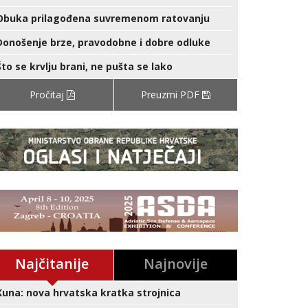
Obuka prilagođena suvremenom ratovanju
Donošenje brze, pravodobne i dobre odluke
Što se krvlju brani, ne pušta se lako
Pročitaj
Preuzmi PDF
Najčitanije
Najnovije
Kuna: nova hrvatska kratka strojnica