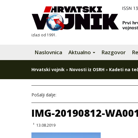
izlazi od 1991.
Naslovnica
Aktualno
Razgovor
Re
Hrvatski vojnik
»
Novosti iz OSRH
»
Kadeti na te
Pošalji dalje:
IMG-20190812-WA00
13.08.2019