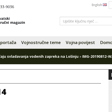
English
portaža
Vojnostručne teme
Vojna povijest
Domov
čaju svladavanja vodenih zapreka na Lošinju
»
IMG-20190812-W
14