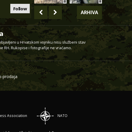
Follow
ARHIVA
a
 objavljeni u Hrvatskom vojniku nisu službeni stav
e RH. Rukopise i fotografije ne vraćamo.
-prodaja
ress Association
NATO