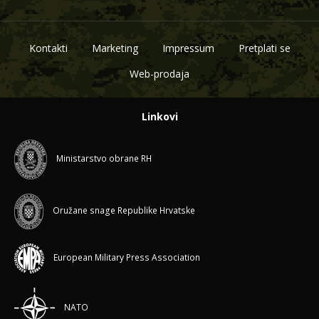
Kontakti
Marketing
Impressum
Pretplati se
Web-prodaja
Linkovi
Ministarstvo obrane RH
Oružane snage Republike Hrvatske
European Military Press Association
NATO