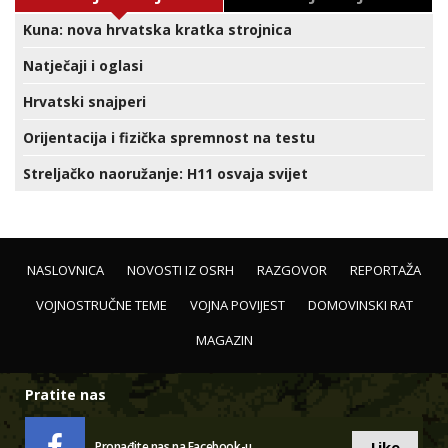
Kuna: nova hrvatska kratka strojnica
Natječaji i oglasi
Hrvatski snajperi
Orijentacija i fizička spremnost na testu
Streljačko naoružanje: H11 osvaja svijet
NASLOVNICA
NOVOSTI IZ OSRH
RAZGOVOR
REPORTAŽA
VOJNOSTRUČNE TEME
VOJNA POVIJEST
DOMOVINSKI RAT
MAGAZIN
Pratite nas
Like
Pronađite nas na Facebook-u