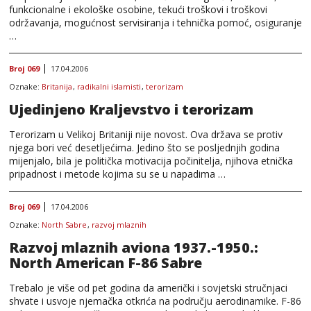
funkcionalne i ekološke osobine, tekući troškovi i troškovi
održavanja, mogućnost servisiranja i tehnička pomoć, osiguranje
…
Broj 069
17.04.2006
Oznake:
Britanija
,
radikalni islamisti
,
terorizam
Ujedinjeno Kraljevstvo i terorizam
Terorizam u Velikoj Britaniji nije novost. Ova država se protiv
njega bori već desetljećima. Jedino što se posljednjih godina
mijenjalo, bila je politička motivacija počinitelja, njihova etnička
pripadnost i metode kojima su se u napadima …
Broj 069
17.04.2006
Oznake:
North Sabre
,
razvoj mlaznih
Razvoj mlaznih aviona 1937.-1950.:
North American F-86 Sabre
Trebalo je više od pet godina da američki i sovjetski stručnjaci
shvate i usvoje njemačka otkrića na području aerodinamike. F-86