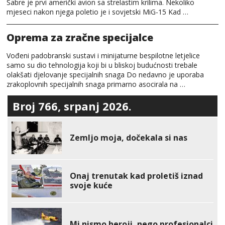
Sabre je prvi američki avion sa strelastim krilima. Nekoliko
mjeseci nakon njega poletio je i sovjetski MiG-15 Kad …
Oprema za zračne specijalce
Vođeni padobranski sustavi i minijaturne bespilotne letjelice
samo su dio tehnologija koji bi u bliskoj budućnosti trebale
olakšati djelovanje specijalnih snaga Do nedavno je uporaba
zrakoplovnih specijalnih snaga primarno asocirala na …
Broj 766, srpanj 2026.
Zemljo moja, dočekala si nas
Onaj trenutak kad proletiš iznad
svoje kuće
Mi nismo heroji, nego profesionalci