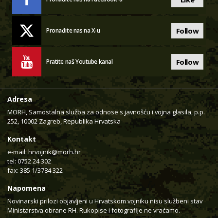
Follow
Pronađite nas na X-u
Follow
Pratite naš Youtube kanal
Adresa
MORH, Samostalna služba za odnose s javnošću i vojna glasila, p.p.
252, 10002 Zagreb, Republika Hrvatska
Kontakt
e-mail:
hrvojnik@morh.hr
tel: 0752 24 302
fax: 385 1/3784 322
Napomena
Novinarski prilozi objavljeni u Hrvatskom vojniku nisu službeni stav
Ministarstva obrane RH. Rukopise i fotografije ne vraćamo.