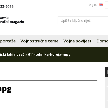
English
portaža
Vojnostručne teme
Vojna povijest
Domov
jski laki nosač
»
611-tehnika-koreja-mpg
mpg