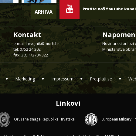
Pratite naš Youtube kanal
ARHIVA
Kontakt
Napomen
e-mail:
hrvojnik@morh.hr
Novinarski prilozi
tel: 0752 24 302
Ministarstva obran
fax: 385 1/3784 322
Marketing
Impressum
Pretplati se
Web
Linkovi
Oružane snage Republike Hrvatske
European Military P