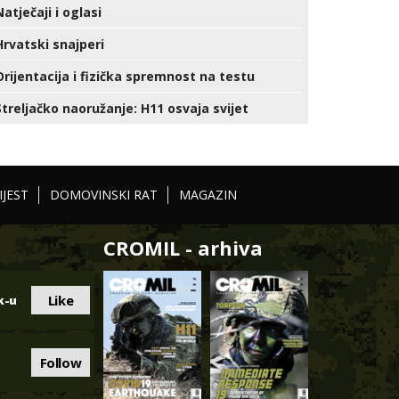
Natječaji i oglasi
Hrvatski snajperi
Orijentacija i fizička spremnost na testu
Streljačko naoružanje: H11 osvaja svijet
IJEST
DOMOVINSKI RAT
MAGAZIN
CROMIL - arhiva
Like
k-u
Follow