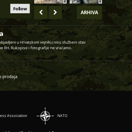
Follow
ARHIVA
a
 objavljeni u Hrvatskom vojniku nisu službeni stav
e RH. Rukopise i fotografije ne vraćamo.
-prodaja
ress Association
NATO