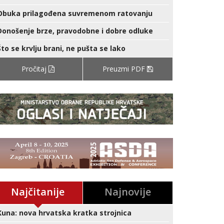
Obuka prilagođena suvremenom ratovanju
Donošenje brze, pravodobne i dobre odluke
Što se krvlju brani, ne pušta se lako
Pročitaj
Preuzmi PDF
Najčitanije
Najnovije
Kuna: nova hrvatska kratka strojnica