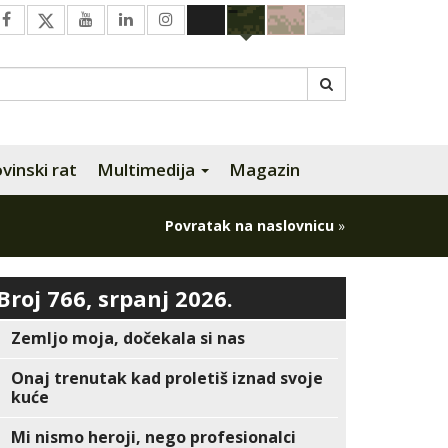
inski rat
Multimedija
Magazin
Povratak na naslovnicu
»
Broj 766, srpanj 2026.
Zemljo moja, dočekala si nas
Onaj trenutak kad proletiš iznad svoje
kuće
Mi nismo heroji, nego profesionalci