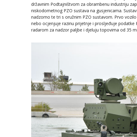
državnim Podtajništvom za obrambenu industriju zap
niskodometnog PZO sustava na gusjenicama. Sustav nam
nadzorno te tri s oružnim PZO sustavom. Prvo vozilo za
nebo ocjenjuje razinu prijetnje i prosljeđuje podatk
radarom za nadzor paljbe i djeluju topovima od 35 mm 