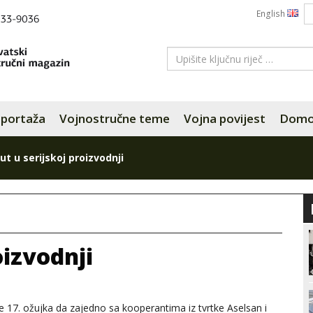
English
portaža
Vojnostručne teme
Vojna povijest
Domov
ut u serijskoj proizvodnji
oizvodnji
e 17. ožujka da zajedno sa kooperantima iz tvrtke Aselsan i