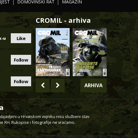
IJEST
DOMOVINSKI RAT
MAGAZIN
CROMIL - arhiva
Like
k-u
Follow
Follow
ARHIVA
a
 objavljeni u Hrvatskom vojniku nisu službeni stav
e RH. Rukopise i fotografije ne vraćamo.