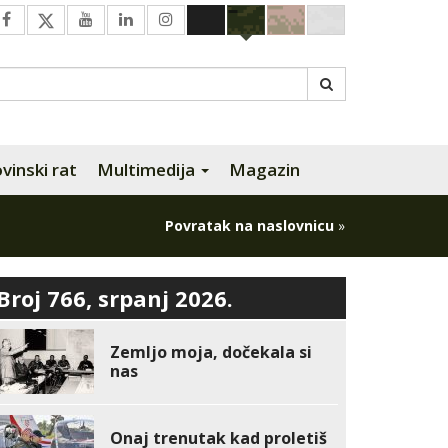
inski rat
Multimedija
Magazin
Povratak na naslovnicu
»
Broj 766, srpanj 2026.
Zemljo moja, dočekala si
nas
Onaj trenutak kad proletiš