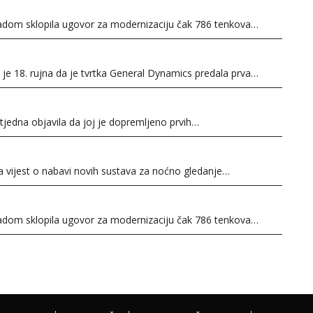
adom sklopila ugovor za modernizaciju čak 786 tenkova…
 je 18. rujna da je tvrtka General Dynamics predala prva…
 tjedna objavila da joj je dopremljeno prvih…
ada vijest o nabavi novih sustava za noćno gledanje…
adom sklopila ugovor za modernizaciju čak 786 tenkova…