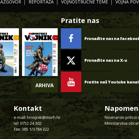
RAZGOVOR
REPORTAŽA
VOJNOSTRUČNE TEME
VOJNA POV
Pratite nas
Pronađite nas na Faceboo
Pronađite nas na X-u
Pratite naš Youtube kanal
ARHIVA
Kontakt
Napomen
e-mail:
hrvojnik@morh.hr
Novinarski prilozi
tel: 0752 24 302
Ministarstva obran
fax: 385 1/3784 322