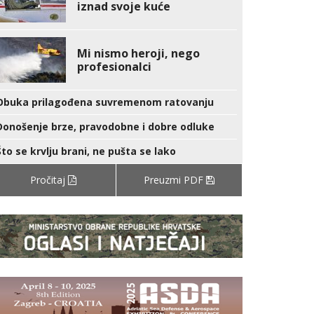
iznad svoje kuće
Mi nismo heroji, nego
profesionalci
Obuka prilagođena suvremenom ratovanju
Donošenje brze, pravodobne i dobre odluke
Što se krvlju brani, ne pušta se lako
Pročitaj
Preuzmi PDF