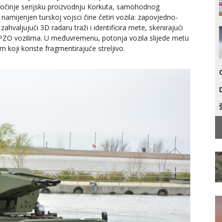
očinje serijsku proizvodnju Korkuta, samohodnog
ijenjen turskoj vojsci čine četiri vozila: zapovjedno-
hvaljujući 3D radaru traži i identificira mete, skenirajući
e PZO vozilima. U međuvremenu, potonja vozila slijede metu
koji koriste fragmentirajuće streljivo.