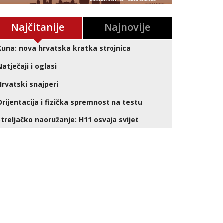
Najčitanije
Najnovije
Kuna: nova hrvatska kratka strojnica
Natječaji i oglasi
Hrvatski snajperi
Orijentacija i fizička spremnost na testu
Streljačko naoružanje: H11 osvaja svijet