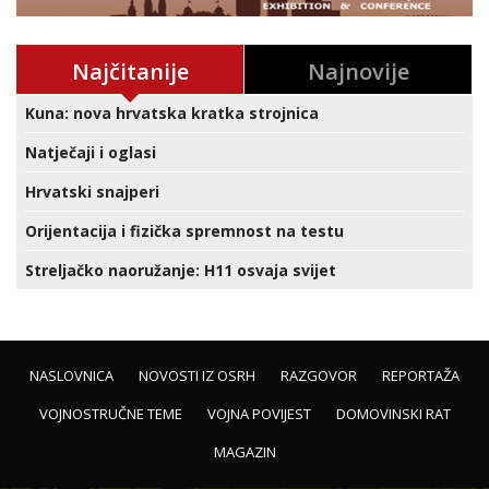
Najčitanije
Najnovije
Kuna: nova hrvatska kratka strojnica
Natječaji i oglasi
Hrvatski snajperi
Orijentacija i fizička spremnost na testu
Streljačko naoružanje: H11 osvaja svijet
NASLOVNICA
NOVOSTI IZ OSRH
RAZGOVOR
REPORTAŽA
VOJNOSTRUČNE TEME
VOJNA POVIJEST
DOMOVINSKI RAT
MAGAZIN