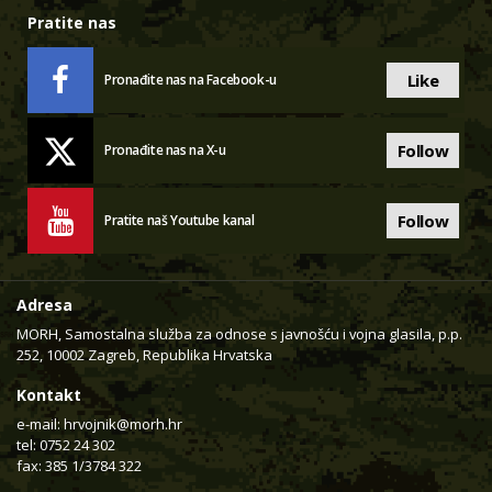
Pratite nas
Like
Pronađite nas na Facebook-u
Follow
Pronađite nas na X-u
Follow
Pratite naš Youtube kanal
Adresa
MORH, Samostalna služba za odnose s javnošću i vojna glasila, p.p.
252, 10002 Zagreb, Republika Hrvatska
Kontakt
e-mail:
hrvojnik@morh.hr
tel: 0752 24 302
fax: 385 1/3784 322