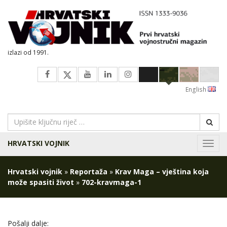
izlazi od 1991.
English
HRVATSKI VOJNIK
Navig
Hrvatski vojnik
»
Reportaža
»
Krav Maga – vještina koja
može spasiti život
»
702-kravmaga-1
Pošalji dalje: