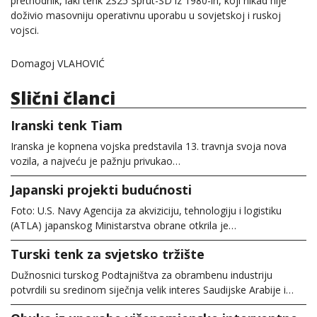
prethodnik, laki tenk 2S25 Sprut-SD iz 1980-ih, koji nikad nije
doživio masovniju operativnu uporabu u sovjetskoj i ruskoj
vojsci.
Domagoj VLAHOVIĆ
Slični članci
Iranski tenk Tiam
Iranska je kopnena vojska predstavila 13. travnja svoja nova
vozila, a najveću je pažnju privukao…
Japanski projekti budućnosti
Foto: U.S. Navy Agencija za akviziciju, tehnologiju i logistiku
(ATLA) japanskog Ministarstva obrane otkrila je…
Turski tenk za svjetsko tržište
Dužnosnici turskog Podtajništva za obrambenu industriju
potvrdili su sredinom siječnja velik interes Saudijske Arabije i…