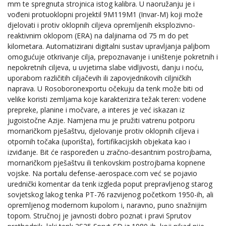
mm te spregnuta strojnica istog kalibra. U naoružanju je i
vođeni protuoklopni projektil 9M119M1 (Invar-M) koji može
djelovati i protiv oklopnih ciljeva opremljenih eksplozivno-
reaktivnim oklopom (ERA) na daljinama od 75 m do pet
kilometara. Automatizirani digitalni sustav upravljanja paljbom
omogućuje otkrivanje cilja, prepoznavanje i uništenje pokretnih i
nepokretnih ciljeva, u uvjetima slabe vidljivosti, danju i noću,
uporabom različitih ciljačevih ili zapovjednikovih ciljničkih
naprava. U Rosoboronexportu očekuju da tenk može biti od
velike koristi zemljama koje karakterizira težak teren: vodene
prepreke, planine i močvare, a interes je već iskazan iz
jugoistočne Azije. Namjena mu je pružiti vatrenu potporu
mornaričkom pješaštvu, djelovanje protiv oklopnih ciljeva i
otpornih točaka (uporišta), fortifikacijskih objekata kao i
izviđanje. Bit će raspoređen u zračno-desantnim postrojbama,
mornaričkom pješaštvu ili tenkovskim postrojbama kopnene
vojske. Na portalu defense-aerospace.com već se pojavio
urednički komentar da tenk izgleda poput prepravljenog starog
sovjetskog lakog tenka PT-76 razvijenog početkom 1950-ih, ali
opremljenog modernom kupolom i, naravno, puno snažnijim
topom. Stručnoj je javnosti dobro poznat i pravi Sprutov