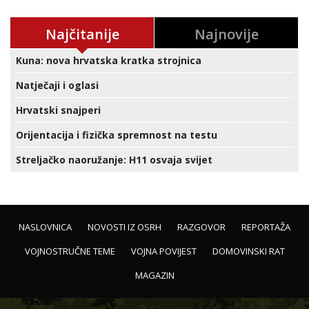
Najčitanije
Najnovije
Kuna: nova hrvatska kratka strojnica
Natječaji i oglasi
Hrvatski snajperi
Orijentacija i fizička spremnost na testu
Streljačko naoružanje: H11 osvaja svijet
NASLOVNICA
NOVOSTI IZ OSRH
RAZGOVOR
REPORTAŽA
VOJNOSTRUČNE TEME
VOJNA POVIJEST
DOMOVINSKI RAT
MAGAZIN