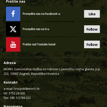
Pratite nas
Like
Pronađite nas na Facebook-u
Follow
Pronađite nas na X-u
Follow
Pratite naš Youtube kanal
Adresa
MORH, Samostalna služba za odnose s javnošću i vojna glasila, p.p.
252, 10002 Zagreb, Republika Hrvatska
Kontakt
e-mail:
hrvojnik@morh.hr
tel: 0752 24 302
fax: 385 1/3784 322
Napomena