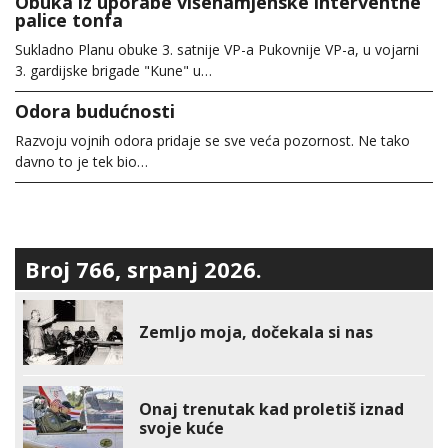
Obuka iz uporabe višenamjenske interventne
palice tonfa
Sukladno Planu obuke 3. satnije VP-a Pukovnije VP-a, u vojarni
3. gardijske brigade "Kune" u…
Odora budućnosti
Razvoju vojnih odora pridaje se sve veća pozornost. Ne tako
davno to je tek bio…
Broj 766, srpanj 2026.
Zemljo moja, dočekala si nas
Onaj trenutak kad proletiš iznad
svoje kuće