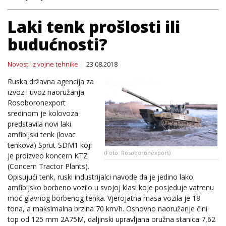
Laki tenk prošlosti ili
budućnosti?
Novosti iz vojne tehnike
23.08.2018
Ruska državna agencija za
izvoz i uvoz naoružanja
Rosoboronexport
sredinom je kolovoza
predstavila novi laki
amfibijski tenk (lovac
tenkova) Sprut-SDM1 koji
(Foto: Rosoboronexport)
je proizveo koncern KTZ
(Concern Tractor Plants).
Opisujući tenk, ruski industrijalci navode da je jedino lako
amfibijsko borbeno vozilo u svojoj klasi koje posjeduje vatrenu
moć glavnog borbenog tenka. Vjerojatna masa vozila je 18
tona, a maksimalna brzina 70 km/h. Osnovno naoružanje čini
top od 125 mm 2A75M, daljinski upravljana oružna stanica 7,62