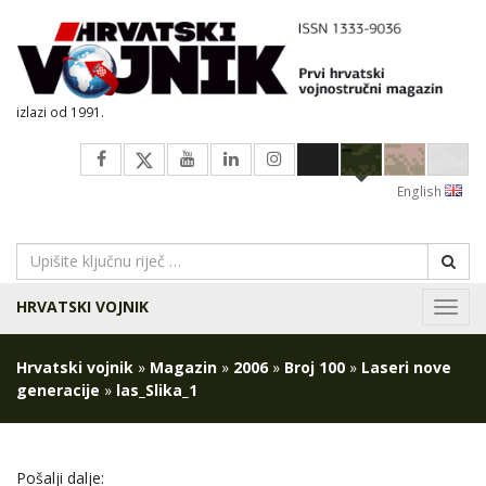
izlazi od 1991.
English
HRVATSKI VOJNIK
Navig
Hrvatski vojnik
»
Magazin
»
2006
»
Broj 100
»
Laseri nove
generacije
»
las_Slika_1
Pošalji dalje: