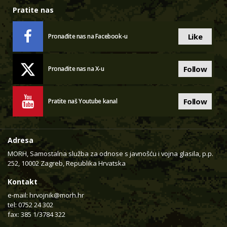
Pratite nas
Like
Pronađite nas na Facebook-u
Follow
Pronađite nas na X-u
Follow
Pratite naš Youtube kanal
Adresa
MORH, Samostalna služba za odnose s javnošću i vojna glasila, p.p.
252, 10002 Zagreb, Republika Hrvatska
Kontakt
e-mail:
hrvojnik@morh.hr
tel: 0752 24 302
fax: 385 1/3784 322