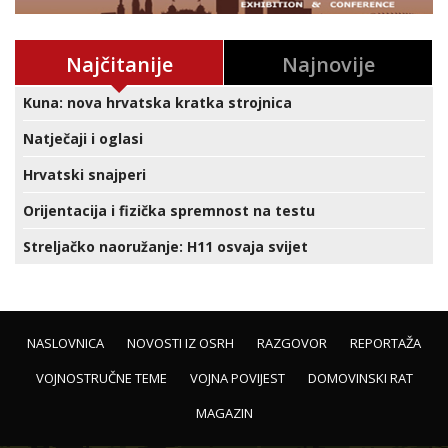
Najčitanije
Najnovije
Kuna: nova hrvatska kratka strojnica
Natječaji i oglasi
Hrvatski snajperi
Orijentacija i fizička spremnost na testu
Streljačko naoružanje: H11 osvaja svijet
NASLOVNICA
NOVOSTI IZ OSRH
RAZGOVOR
REPORTAŽA
VOJNOSTRUČNE TEME
VOJNA POVIJEST
DOMOVINSKI RAT
MAGAZIN