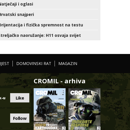
Natječaji i oglasi
Hrvatski snajperi
Orijentacija i fizička spremnost na testu
Streljačko naoružanje: H11 osvaja svijet
IJEST
DOMOVINSKI RAT
MAGAZIN
CROMIL - arhiva
Like
k-u
Follow