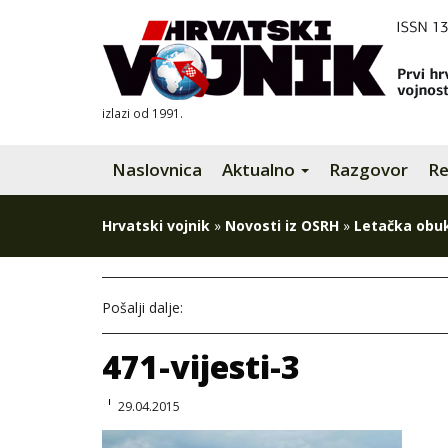
izlazi od 1991.
Naslovnica
Aktualno
Razgovor
Re
Hrvatski vojnik
»
Novosti iz OSRH
»
Letačka obuk
Pošalji dalje:
471-vijesti-3
29.04.2015