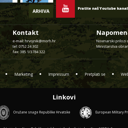
Pratite naš Youtube kanal
ARHIVA
Kontakt
Napomen
e-mail:
hrvojnik@morh.hr
Novinarski prilozi
tel: 0752 24 302
Ministarstva obran
fax: 385 1/3784 322
Marketing
Impressum
Pretplati se
Web
Linkovi
Oružane snage Republike Hrvatske
European Military P