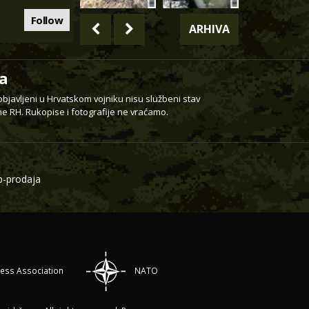
Follow
ARHIVA
a
 objavljeni u Hrvatskom vojniku nisu službeni stav
e RH. Rukopise i fotografije ne vraćamo.
-prodaja
ress Association
NATO