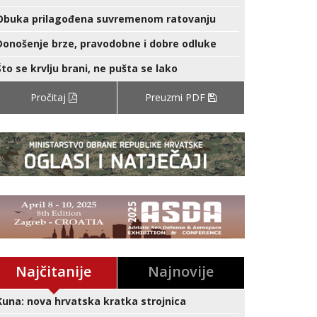
Obuka prilagođena suvremenom ratovanju
Donošenje brze, pravodobne i dobre odluke
Što se krvlju brani, ne pušta se lako
Pročitaj
Preuzmi PDF
Najčitanije
Najnovije
Kuna: nova hrvatska kratka strojnica