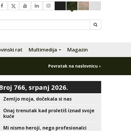
inski rat
Multimedija
Magazin
Povratak na naslovnicu
»
Broj 766, srpanj 2026.
Zemljo moja, dočekala si nas
Onaj trenutak kad proletiš iznad svoje
kuće
Mi nismo heroji, nego profesionalci