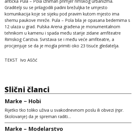
antička Pula – Pola izniman primjer rimskog urbanizma.
Graditelji su se prilagodili padini brežuljka te umjesto
komunikacija koje se sijeku pod pravim kutom mjesto ima
shemu paukove mreže. Pula – Pola bila je opasana bedemima s
12 ulaza u grad. Pulska Arena građena je monumentalnom
tehnikom u kamenu i spada među starije zidane amfiteatre
Rimskog Carstva. Svrstava se i među veće amfiteatre, a
procjenjuje se da je mogla primiti oko 23 tisuće gledatelja.
TEKST Ivo Aščić
Slični članci
Marke − Hobi
Rijetko tko toliko uživa u svakodnevnom poslu ili obvezi (npr.
školovanje) da je spreman raditi…
Marke – Modelarstvo