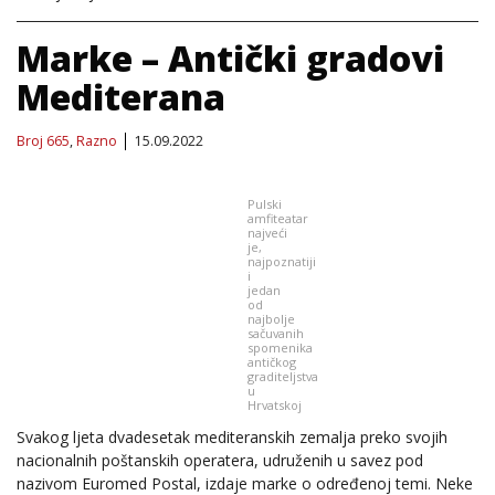
Marke – Antički gradovi
Mediterana
Broj 665
,
Razno
15.09.2022
Pulski
amfiteatar
najveći
je,
najpoznatiji
i
jedan
od
najbolje
sačuvanih
spomenika
antičkog
graditeljstva
u
Hrvatskoj
Svakog ljeta dvadesetak mediteranskih zemalja preko svojih
nacionalnih poštanskih operatera, udruženih u savez pod
nazivom Euromed Postal, izdaje marke o određenoj temi. Neke