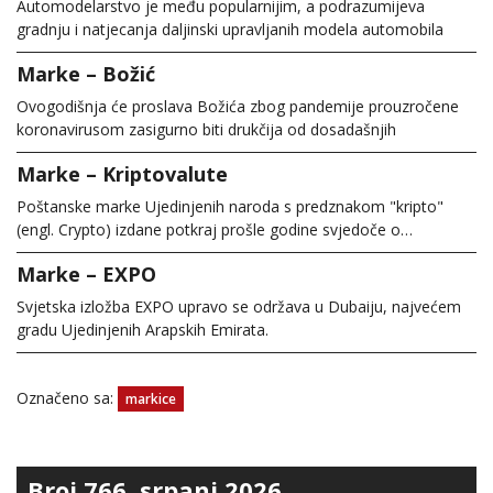
Automodelarstvo je među popularnijim, a podrazumijeva
gradnju i natjecanja daljinski upravljanih modela automobila
Marke – Božić
Ovogodišnja će proslava Božića zbog pandemije prouzročene
koronavirusom zasigurno biti drukčija od dosadašnjih
Marke – Kriptovalute
Poštanske marke Ujedinjenih naroda s predznakom "kripto"
(engl. Crypto) izdane potkraj prošle godine svjedoče o…
Marke – EXPO
Svjetska izložba EXPO upravo se održava u Dubaiju, najvećem
gradu Ujedinjenih Arapskih Emirata.
Označeno sa:
markice
Broj 766, srpanj 2026.