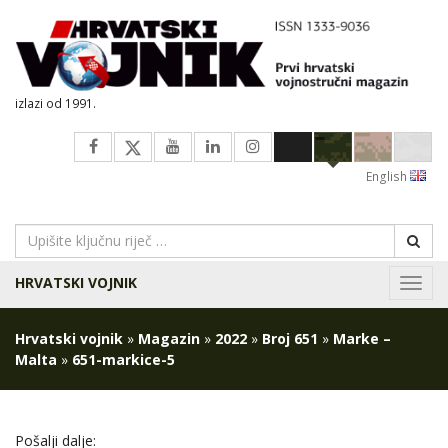
izlazi od 1991.
English
HRVATSKI VOJNIK
Navig
Hrvatski vojnik
»
Magazin
»
2022
»
Broj 651
»
Marke –
Malta
»
651-markice-5
Pošalji dalje: