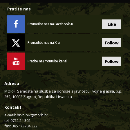
Pratite nas
Like
Pronađite nas na Facebook-u
Follow
Pronađite nas na X-u
Follow
Pratite naš Youtube kanal
Adresa
MORH, Samostalna služba za odnose s javnošću i vojna glasila, p.p.
252, 10002 Zagreb, Republika Hrvatska
Kontakt
e-mail:
hrvojnik@morh.hr
tel: 0752 24 302
fax: 385 1/3784 322