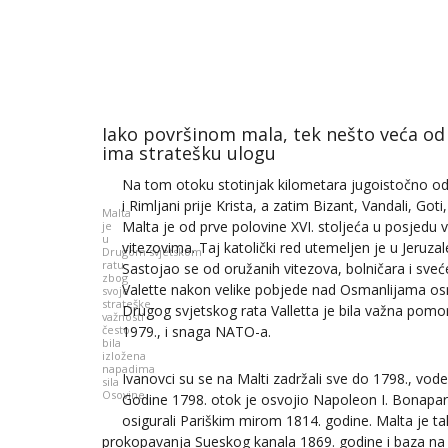
Iako površinom mala, tek nešto veća od
ima stratešku ulogu
Na tom otoku stotinjak kilometara jugoistočno od Sic
i Rimljani prije Krista, a zatim Bizant, Vandali, Goti
Malta
Malta je od prve polovine XVI. stoljeća u posjedu 
je
u
vitezovima. Taj katolički red utemeljen je u Jeruzal
Drugom svjetskom
ratu
Sastojao se od oružanih vitezova, bolničara i sveće
zbog
Valette nakon velike pobjede nad Osmanlijama osno
svoje
strateške
Drugog svjetskog rata Valletta je bila važna pomor
važnosti
često
1979., i snaga NATO-a.
bila
izložena
napadima
Ivanovci su se na Malti zadržali sve do 1798., vo
sila
Osovine
Godine 1798. otok je osvojio Napoleon I. Bonaparte
osigurali Pariškim mirom 1814. godine. Malta je t
prokopavanja Sueskog kanala 1869. godine i baza na p