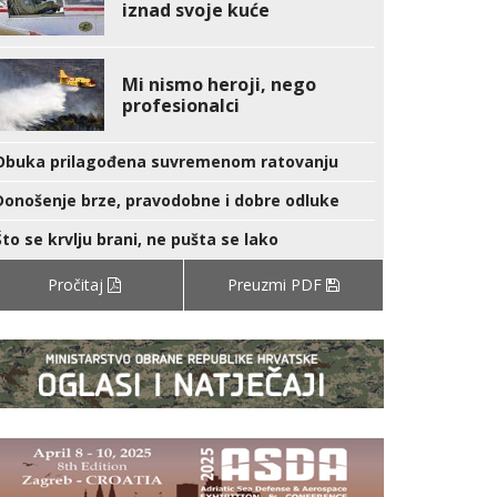
iznad svoje kuće
Mi nismo heroji, nego
profesionalci
Obuka prilagođena suvremenom ratovanju
Donošenje brze, pravodobne i dobre odluke
Što se krvlju brani, ne pušta se lako
Pročitaj
Preuzmi PDF
emna