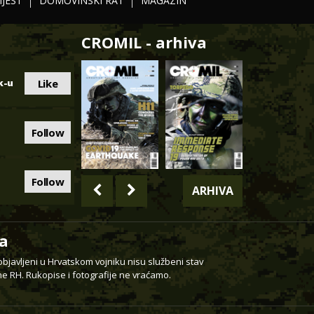
IJEST
DOMOVINSKI RAT
MAGAZIN
CROMIL - arhiva
Like
k-u
Follow
Follow
ARHIVA
a
 objavljeni u Hrvatskom vojniku nisu službeni stav
e RH. Rukopise i fotografije ne vraćamo.