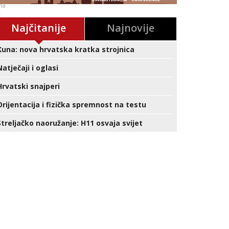
na
k
ara
Najčitanije
Najnovije
očno
Kuna: nova hrvatska kratka strojnica
Natječaji i oglasi
Hrvatski snajperi
Orijentacija i fizička spremnost na testu
Streljačko naoružanje: H11 osvaja svijet