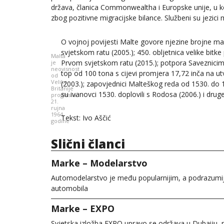
država, članica Commonwealtha i Europske unije, u ko
zbog pozitivne migracijske bilance. Službeni su jezici ma
O vojnoj povijesti Malte govore njezine brojne ma
svjetskom ratu (2005.); 450. obljetnica velike bitke 
Malta
Prvom svjetskom ratu (2015.); potpora Saveznicima 1
je
neovisnost
top od 100 tona s cijevi promjera 17,72 inča na utv
od
Velike
(2003.); zapovjednici Malteškog reda od 1530. do 1
Britanije
su ivanovci 1530. doplovili s Rodosa (2006.) i druge
proglasila
21.
rujna
1964.
Tekst: Ivo Aščić
godine
Slični članci
Marke – Modelarstvo
Automodelarstvo je među popularnijim, a podrazumijev
automobila
Marke – EXPO
Svjetska izložba EXPO upravo se održava u Dubaiju, 