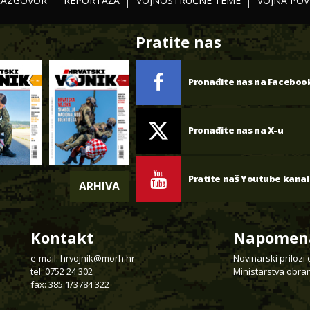
RAZGOVOR
REPORTAŽA
VOJNOSTRUČNE TEME
VOJNA POV
Pratite nas
Pronađite nas na Faceboo
Pronađite nas na X-u
Pratite naš Youtube kanal
ARHIVA
Kontakt
Napomen
e-mail:
hrvojnik@morh.hr
Novinarski prilozi
tel: 0752 24 302
Ministarstva obran
fax: 385 1/3784 322