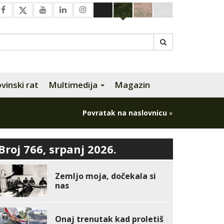
inski rat
Multimedija
Magazin
Povratak na naslovnicu
»
Broj 766, srpanj 2026.
Zemljo moja, dočekala si
nas
Onaj trenutak kad proletiš