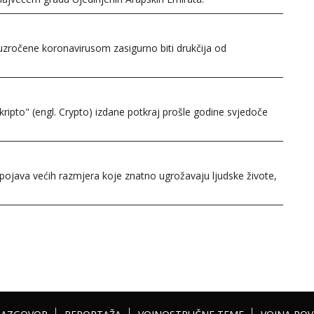
zročene koronavirusom zasigurno biti drukčija od
ipto" (engl. Crypto) izdane potkraj prošle godine svjedoče
ojava većih razmjera koje znatno ugrožavaju ljudske živote,