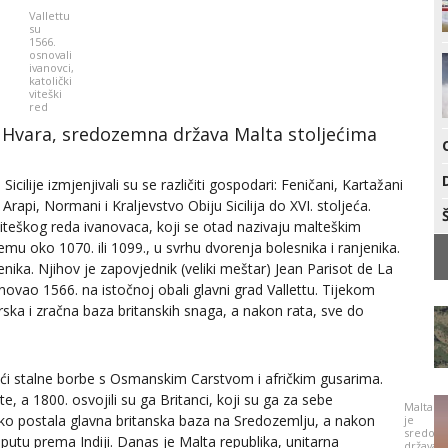
Vallettu
su
1566.
osnovali
ivanovci,
katolički
viteški
red
 Hvara, sredozemna država Malta stoljećima
ilije izmjenjivali su se različiti gospodari: Feničani, Kartažani
, Arapi, Normani i Kraljevstvo Obiju Sicilija do XVI. stoljeća.
viteškog reda ivanovaca, koji se otad nazivaju malteškim
emu oko 1070. ili 1099., u svrhu dvorenja bolesnika i ranjenika.
nika. Njihov je zapovjednik (veliki meštar) Jean Parisot de La
vao 1566. na istočnoj obali glavni grad Vallettu. Tijekom
ska i zračna baza britanskih snaga, a nakon rata, sve do
deći stalne borbe s Osmanskim Carstvom i afričkim gusarima.
, a 1800. osvojili su ga Britanci, koji su ga za sebe
Malta
ako postala glavna britanska baza na Sredozemlju, a nakon
je
sredoz
utu prema Indiji. Danas je Malta republika, unitarna
država,