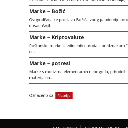
Marke – Božić
Ovogodišnja će proslava Božića zbog pandemije prou
dosadašnjih
Marke – Kriptovalute
Poštanske marke Ujedinjenih naroda s predznakom "kr
o…
Marke – potresi
Marke s motivima elementarnih nepogoda, prirodnih p
materijalna…
Označeno sa:
filatelija