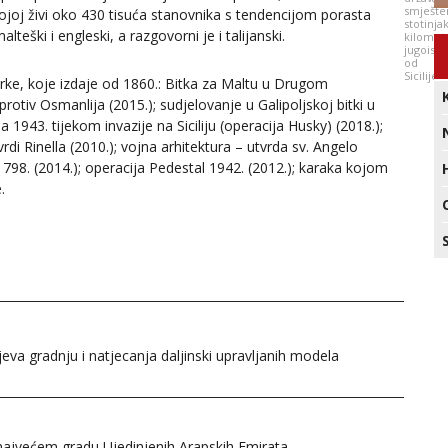
smješte
joj živi oko 430 tisuća stanovnika s tendencijom porasta
stotinja
lteški i engleski, a razgovorni je i talijanski.
kilomet
jugoist
od
Sicilije
rke, koje izdaje od 1860.: Bitka za Maltu u Drugom
protiv Osmanlija (2015.); sudjelovanje u Galipoljskoj bitki u
943. tijekom invazije na Siciliju (operacija Husky) (2018.);
rdi Rinella (2010.); vojna arhitektura – utvrda sv. Angelo
798. (2014.); operacija Pedestal 1942. (2012.); karaka kojom
.
a gradnju i natjecanja daljinski upravljanih modela
najvećem gradu Ujedinjenih Arapskih Emirata.