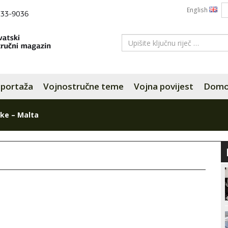
English
portaža
Vojnostručne teme
Vojna povijest
Domov
ke – Malta