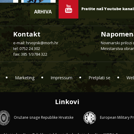
Pratite naš Youtube kanal
ARHIVA
Kontakt
Napomen
e-mail:
hrvojnik@morh.hr
Novinarski prilozi
tel: 0752 24 302
Ministarstva obran
fax: 385 1/3784 322
Marketing
Impressum
Pretplati se
Web
Linkovi
Oružane snage Republike Hrvatske
European Military P