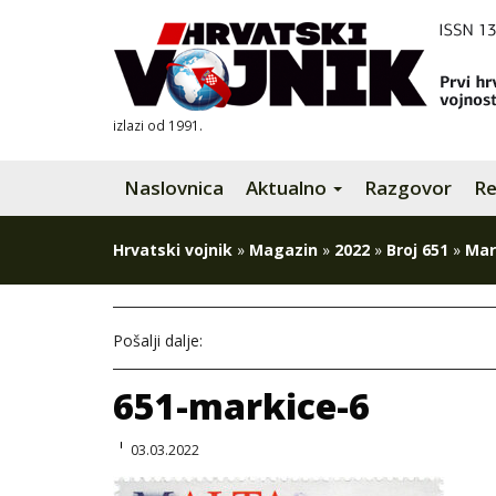
izlazi od 1991.
Naslovnica
Aktualno
Razgovor
Re
Hrvatski vojnik
»
Magazin
»
2022
»
Broj 651
»
Mar
Pošalji dalje:
651-markice-6
03.03.2022