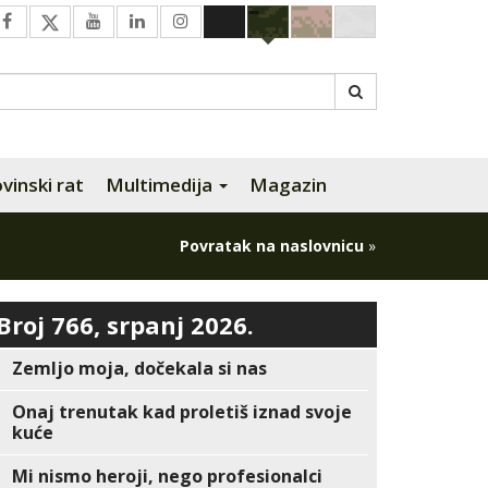
inski rat
Multimedija
Magazin
Povratak na naslovnicu
»
Broj 766, srpanj 2026.
Zemljo moja, dočekala si nas
Onaj trenutak kad proletiš iznad svoje
kuće
Mi nismo heroji, nego profesionalci