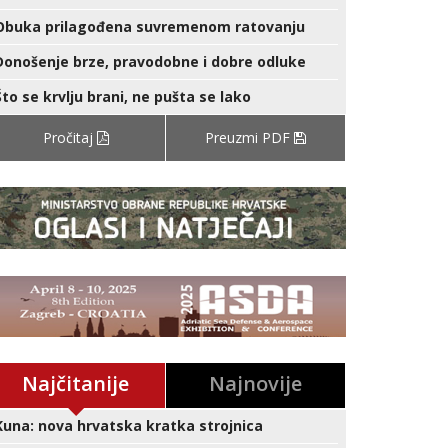
Obuka prilagođena suvremenom ratovanju
Donošenje brze, pravodobne i dobre odluke
Što se krvlju brani, ne pušta se lako
Pročitaj
Preuzmi PDF
Najčitanije
Najnovije
Kuna: nova hrvatska kratka strojnica