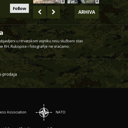
Follow
ARHIVA
a
 objavljeni u Hrvatskom vojniku nisu službeni stav
e RH. Rukopise i fotografije ne vraćamo.
-prodaja
ress Association
NATO