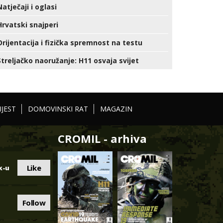
Natječaji i oglasi
Hrvatski snajperi
Orijentacija i fizička spremnost na testu
Streljačko naoružanje: H11 osvaja svijet
IJEST
DOMOVINSKI RAT
MAGAZIN
CROMIL - arhiva
Like
k-u
Follow