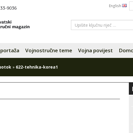
English
portaža
Vojnostručne teme
Vojna povijest
Domov
luotok
»
622-tehnika-korea1