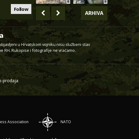
Follow
ARHIVA
a
 objavljeni u Hrvatskom vojniku nisu službeni stav
e RH. Rukopise i fotografije ne vraćamo.
-prodaja
ress Association
NATO