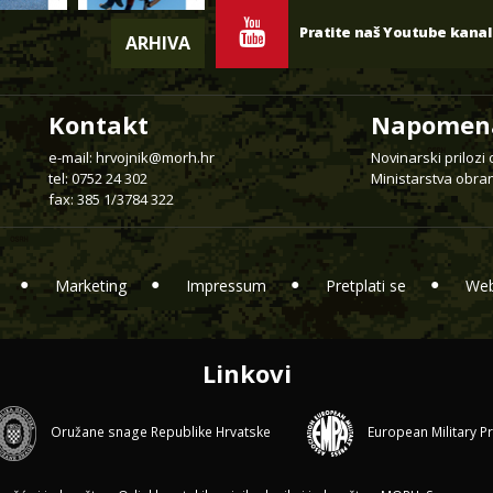
Pratite naš Youtube kanal
ARHIVA
Kontakt
Napomen
e-mail:
hrvojnik@morh.hr
Novinarski prilozi
tel: 0752 24 302
Ministarstva obran
fax: 385 1/3784 322
Marketing
Impressum
Pretplati se
Web
Linkovi
Oružane snage Republike Hrvatske
European Military P