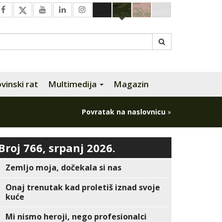
inski rat
Multimedija
Magazin
Povratak na naslovnicu
»
Broj 766, srpanj 2026.
Zemljo moja, dočekala si nas
Onaj trenutak kad proletiš iznad svoje
kuće
Mi nismo heroji, nego profesionalci