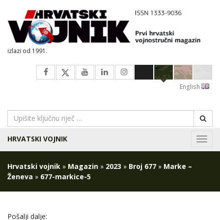
izlazi od 1991.
English
HRVATSKI VOJNIK
Navig
Hrvatski vojnik
»
Magazin
»
2023
»
Broj 677
»
Marke –
Ženeva
»
677-markice-5
Pošalji dalje: