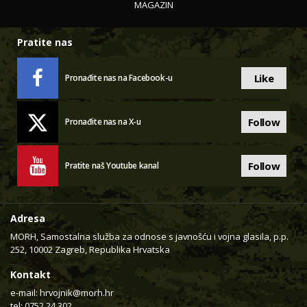
MAGAZIN
Pratite nas
Like
Pronađite nas na Facebook-u
Follow
Pronađite nas na X-u
Follow
Pratite naš Youtube kanal
Adresa
MORH, Samostalna služba za odnose s javnošću i vojna glasila, p.p.
252, 10002 Zagreb, Republika Hrvatska
Kontakt
e-mail:
hrvojnik@morh.hr
tel: 0752 24 302