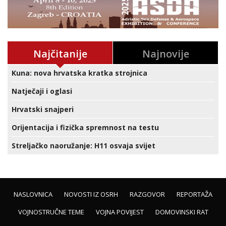
Najčitanije
Najnovije
Kuna: nova hrvatska kratka strojnica
Natječaji i oglasi
Hrvatski snajperi
Orijentacija i fizička spremnost na testu
Streljačko naoružanje: H11 osvaja svijet
NASLOVNICA
NOVOSTI IZ OSRH
RAZGOVOR
REPORTAŽA
VOJNOSTRUČNE TEME
VOJNA POVIJEST
DOMOVINSKI RAT