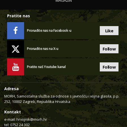
MAGAZIN
Pratite nas
Like
Pronađite nas na Facebook-u
Follow
Pronađite nas na X-u
Follow
Pratite naš Youtube kanal
Adresa
MORH, Samostalna služba za odnose s javnošću i vojna glasila, p.p.
252, 10002 Zagreb, Republika Hrvatska
Kontakt
e-mail:
hrvojnik@morh.hr
tel: 0752 24 302