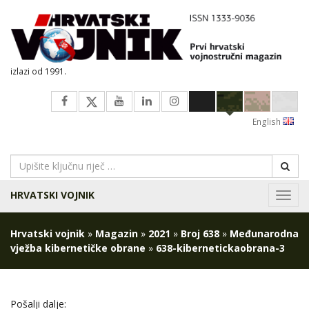
izlazi od 1991.
English
HRVATSKI VOJNIK
Navig
Hrvatski vojnik
»
Magazin
»
2021
»
Broj 638
»
Međunarodna
vježba kibernetičke obrane
»
638-kibernetickaobrana-3
Pošalji dalje: