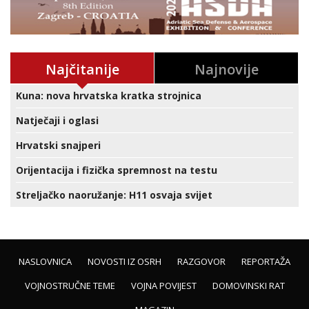
Najčitanije
Najnovije
Kuna: nova hrvatska kratka strojnica
Natječaji i oglasi
Hrvatski snajperi
Orijentacija i fizička spremnost na testu
Streljačko naoružanje: H11 osvaja svijet
NASLOVNICA
NOVOSTI IZ OSRH
RAZGOVOR
REPORTAŽA
VOJNOSTRUČNE TEME
VOJNA POVIJEST
DOMOVINSKI RAT