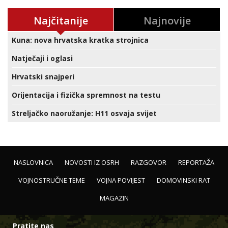
Najčitanije
Najnovije
Kuna: nova hrvatska kratka strojnica
Natječaji i oglasi
Hrvatski snajperi
Orijentacija i fizička spremnost na testu
Streljačko naoružanje: H11 osvaja svijet
NASLOVNICA
NOVOSTI IZ OSRH
RAZGOVOR
REPORTAŽA
VOJNOSTRUČNE TEME
VOJNA POVIJEST
DOMOVINSKI RAT
MAGAZIN
Pratite nas