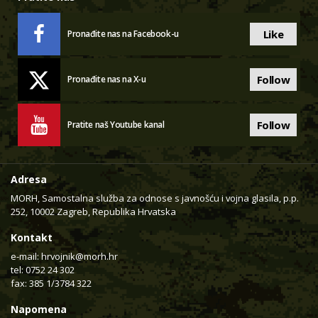
Like
Pronađite nas na Facebook-u
Follow
Pronađite nas na X-u
Follow
Pratite naš Youtube kanal
Adresa
MORH, Samostalna služba za odnose s javnošću i vojna glasila, p.p.
252, 10002 Zagreb, Republika Hrvatska
Kontakt
e-mail:
hrvojnik@morh.hr
tel: 0752 24 302
fax: 385 1/3784 322
Napomena