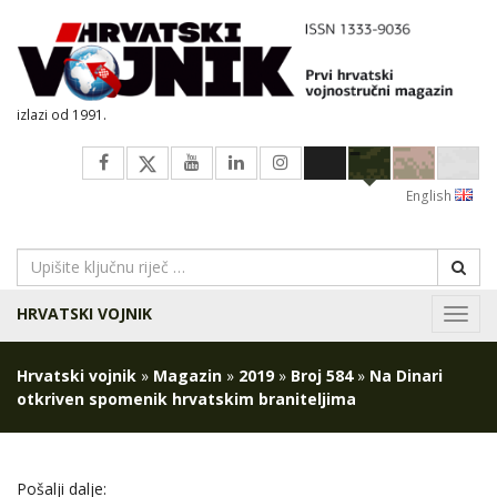
izlazi od 1991.
English
HRVATSKI VOJNIK
Navig
Hrvatski vojnik
»
Magazin
»
2019
»
Broj 584
»
Na Dinari
otkriven spomenik hrvatskim braniteljima
Pošalji dalje: