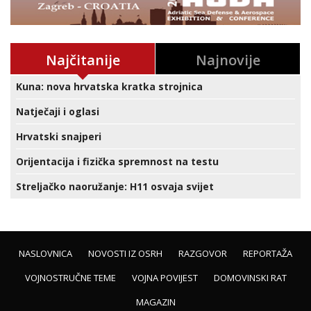
Najčitanije
Najnovije
Kuna: nova hrvatska kratka strojnica
Natječaji i oglasi
Hrvatski snajperi
Orijentacija i fizička spremnost na testu
Streljačko naoružanje: H11 osvaja svijet
NASLOVNICA
NOVOSTI IZ OSRH
RAZGOVOR
REPORTAŽA
VOJNOSTRUČNE TEME
VOJNA POVIJEST
DOMOVINSKI RAT
MAGAZIN