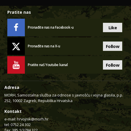
Pratite nas
Like
Pronađite nas na Facebook-u
Follow
Pronađite nas na X-u
Follow
Pratite naš Youtube kanal
Adresa
MORH, Samostalna služba za odnose s javnošću i vojna glasila, p.p.
252, 10002 Zagreb, Republika Hrvatska
Kontakt
e-mail:
hrvojnik@morh.hr
tel: 0752 24 302
fax: 385 1/3784 322