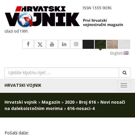
izlazi od 1991.
English
HRVATSKI VOJNIK
Navig
Hrvatski vojnik
»
Magazin
»
2020
»
Broj 616
»
Novi nosači
na dalekoistočnim morima
»
616-nosaci-4
Pošalji dalje: