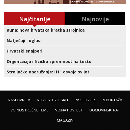
Najčitanije
Najnovije
Kuna: nova hrvatska kratka strojnica
Natječaji i oglasi
Hrvatski snajperi
Orijentacija i fizička spremnost na testu
Streljačko naoružanje: H11 osvaja svijet
NASLOVNICA
NOVOSTI IZ OSRH
RAZGOVOR
REPORTAŽA
VOJNOSTRUČNE TEME
VOJNA POVIJEST
DOMOVINSKI RAT
MAGAZIN