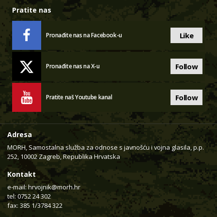
Pratite nas
Like
Pronađite nas na Facebook-u
Follow
Pronađite nas na X-u
Follow
Pratite naš Youtube kanal
Adresa
MORH, Samostalna služba za odnose s javnošću i vojna glasila, p.p.
252, 10002 Zagreb, Republika Hrvatska
Kontakt
e-mail:
hrvojnik@morh.hr
tel: 0752 24 302
fax: 385 1/3784 322