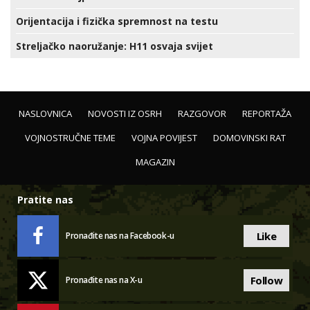
Orijentacija i fizička spremnost na testu
Streljačko naoružanje: H11 osvaja svijet
NASLOVNICA
NOVOSTI IZ OSRH
RAZGOVOR
REPORTAŽA
VOJNOSTRUČNE TEME
VOJNA POVIJEST
DOMOVINSKI RAT
MAGAZIN
Pratite nas
Like
Pronađite nas na Facebook-u
Follow
Pronađite nas na X-u