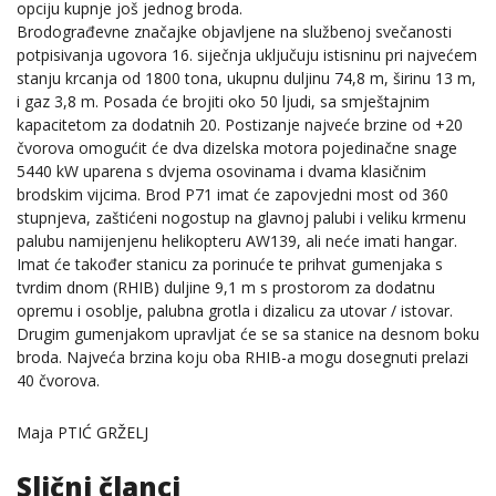
opciju kupnje još jednog broda.
Brodograđevne značajke objavljene na službenoj svečanosti
potpisivanja ugovora 16. siječnja uključuju istisninu pri najvećem
stanju krcanja od 1800 tona, ukupnu duljinu 74,8 m, širinu 13 m,
i gaz 3,8 m. Posada će brojiti oko 50 ljudi, sa smještajnim
kapacitetom za dodatnih 20. Postizanje najveće brzine od +20
čvorova omogućit će dva dizelska motora pojedinačne snage
5440 kW uparena s dvjema osovinama i dvama klasičnim
brodskim vijcima. Brod P71 imat će zapovjedni most od 360
stupnjeva, zaštićeni nogostup na glavnoj palubi i veliku krmenu
palubu namijenjenu helikopteru AW139, ali neće imati hangar.
Imat će također stanicu za porinuće te prihvat gumenjaka s
tvrdim dnom (RHIB) duljine 9,1 m s prostorom za dodatnu
opremu i osoblje, palubna grotla i dizalicu za utovar / istovar.
Drugim gumenjakom upravljat će se sa stanice na desnom boku
broda. Najveća brzina koju oba RHIB-a mogu dosegnuti prelazi
40 čvorova.
Maja PTIĆ GRŽELJ
Slični članci