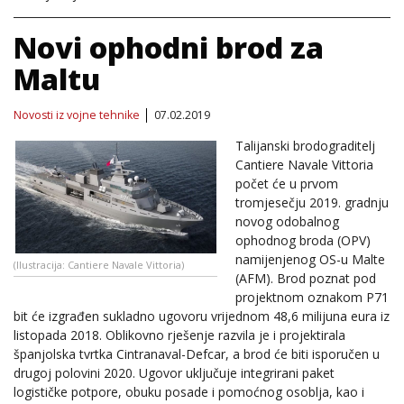
Novi ophodni brod za
Maltu
Novosti iz vojne tehnike
07.02.2019
Talijanski brodograditelj
Cantiere Navale Vittoria
počet će u prvom
tromjesečju 2019. gradnju
novog odobalnog
ophodnog broda (OPV)
namijenjenog OS-u Malte
(Ilustracija: Cantiere Navale Vittoria)
(AFM). Brod poznat pod
projektnom oznakom P71
bit će izgrađen sukladno ugovoru vrijednom 48,6 milijuna eura iz
listopada 2018. Oblikovno rješenje razvila je i projektirala
španjolska tvrtka Cintranaval-Defcar, a brod će biti isporučen u
drugoj polovini 2020. Ugovor uključuje integrirani paket
logističke potpore, obuku posade i pomoćnog osoblja, kao i