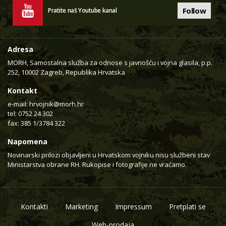
Follow
Pratite naš Youtube kanal
Adresa
MORH, Samostalna služba za odnose s javnošću i vojna glasila, p.p.
252, 10002 Zagreb, Republika Hrvatska
Kontakt
e-mail:
hrvojnik@morh.hr
tel: 0752 24 302
fax: 385 1/3784 322
Napomena
Novinarski prilozi objavljeni u Hrvatskom vojniku nisu službeni stav
Ministarstva obrane RH. Rukopise i fotografije ne vraćamo.
Kontakti
Marketing
Impressum
Pretplati se
Web-prodaja