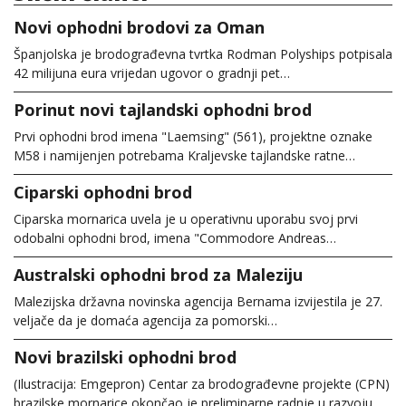
Novi ophodni brodovi za Oman
Španjolska je brodograđevna tvrtka Rodman Polyships potpisala
42 milijuna eura vrijedan ugovor o gradnji pet…
Porinut novi tajlandski ophodni brod
Prvi ophodni brod imena "Laemsing" (561), projektne oznake
M58 i namijenjen potrebama Kraljevske tajlandske ratne…
Ciparski ophodni brod
Ciparska mornarica uvela je u operativnu uporabu svoj prvi
odobalni ophodni brod, imena "Commodore Andreas…
Australski ophodni brod za Maleziju
Malezijska državna novinska agencija Bernama izvijestila je 27.
veljače da je domaća agencija za pomorski…
Novi brazilski ophodni brod
(Ilustracija: Emgepron) Centar za brodograđevne projekte (CPN)
brazilske mornarice okončao je preliminarne radnje u razvoju…