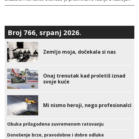
Broj 766, srpanj 2026.
Zemljo moja, dočekala si nas
Onaj trenutak kad proletiš iznad
svoje kuće
Mi nismo heroji, nego profesionalci
Obuka prilagođena suvremenom ratovanju
Donošenje brze, pravodobne i dobre odluke