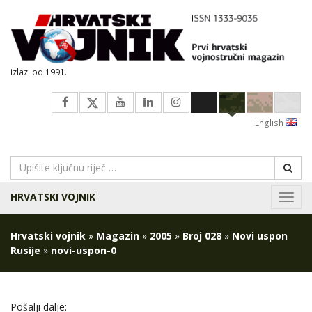
izlazi od 1991.
English
HRVATSKI VOJNIK
Navig
Hrvatski vojnik
»
Magazin
»
2005
»
Broj 028
»
Novi uspon
Rusije
»
novi-uspon-0
Pošalji dalje: