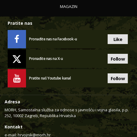
MAGAZIN
Pratite nas
Like
Pronađite nas na Facebook-u
Follow
Pronađite nas na X-u
Follow
Pratite naš Youtube kanal
Adresa
MORH, Samostalna služba za odnose s javnošću i vojna glasila, p.p.
252, 10002 Zagreb, Republika Hrvatska
Kontakt
e-mail:
hrvojnik@morh.hr