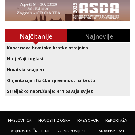
Najčitanije
Najnovije
Kuna: nova hrvatska kratka strojnica
Natječaji i oglasi
Hrvatski snajperi
Orijentacija i fizička spremnost na testu
Streljačko naoružanje: H11 osvaja svijet
NASLOVNICA
NOVOSTI IZ OSRH
RAZGOVOR
REPORTAŽA
VOJNOSTRUČNE TEME
VOJNA POVIJEST
DOMOVINSKI RAT