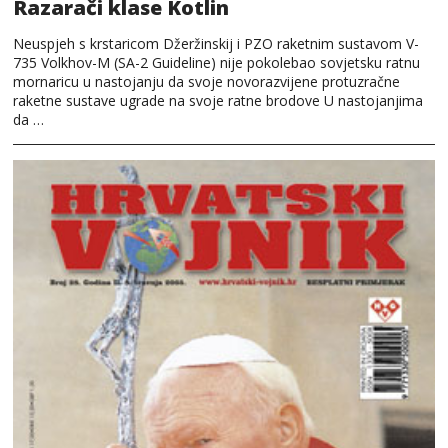
Razarači klase Kotlin
Neuspjeh s krstaricom Džeržinskij i PZO raketnim sustavom V-
735 Volkhov-M (SA-2 Guideline) nije pokolebao sovjetsku ratnu
mornaricu u nastojanju da svoje novorazvijene protuzračne
raketne sustave ugrade na svoje ratne brodove U nastojanjima
da …