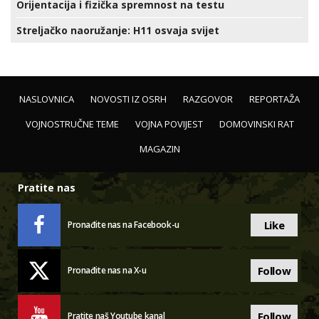
Orijentacija i fizička spremnost na testu
Streljačko naoružanje: H11 osvaja svijet
NASLOVNICA
NOVOSTI IZ OSRH
RAZGOVOR
REPORTAŽA
VOJNOSTRUČNE TEME
VOJNA POVIJEST
DOMOVINSKI RAT
MAGAZIN
Pratite nas
Like
Pronađite nas na Facebook-u
Follow
Pronađite nas na X-u
Follow
Pratite naš Youtube kanal