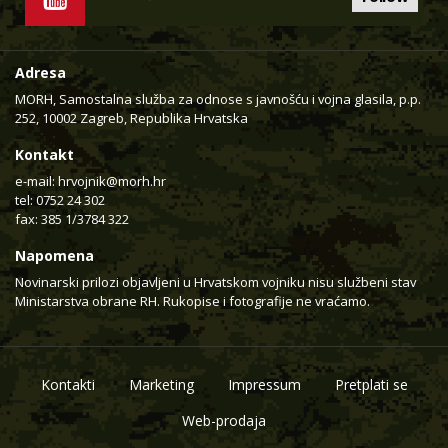
Adresa
MORH, Samostalna služba za odnose s javnošću i vojna glasila, p.p.
252, 10002 Zagreb, Republika Hrvatska
Kontakt
e-mail:
hrvojnik@morh.hr
tel: 0752 24 302
fax: 385 1/3784 322
Napomena
Novinarski prilozi objavljeni u Hrvatskom vojniku nisu službeni stav
Ministarstva obrane RH. Rukopise i fotografije ne vraćamo.
Kontakti
Marketing
Impressum
Pretplati se
Web-prodaja