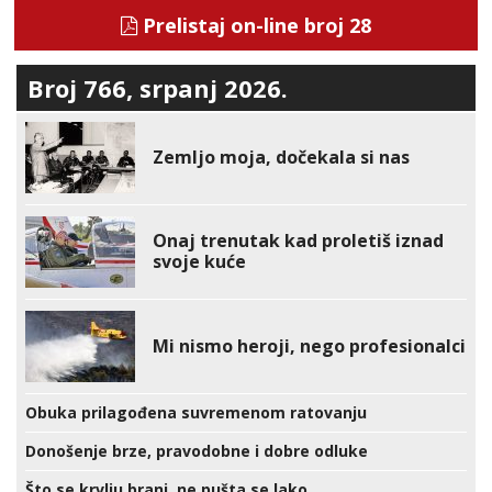
Prelistaj on-line broj 28
Broj 766, srpanj 2026.
Zemljo moja, dočekala si nas
Onaj trenutak kad proletiš iznad
svoje kuće
Mi nismo heroji, nego profesionalci
Obuka prilagođena suvremenom ratovanju
Donošenje brze, pravodobne i dobre odluke
Što se krvlju brani, ne pušta se lako