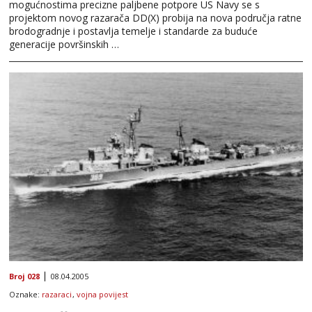
mogućnostima precizne paljbene potpore US Navy se s
projektom novog razarača DD(X) probija na nova područja ratne
brodogradnje i postavlja temelje i standarde za buduće
generacije površinskih …
Broj 028
08.04.2005
Oznake:
razaraci
,
vojna povijest