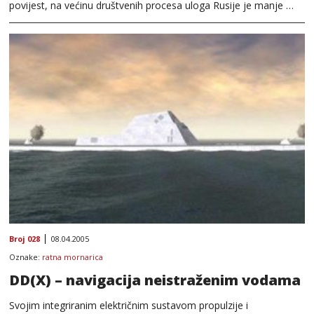
povijest, na većinu društvenih procesa uloga Rusije je manje …
Broj 028
08.04.2005
Oznake:
ratna mornarica
DD(X) – navigacija neistraženim vodama
Svojim integriranim električnim sustavom propulzije i