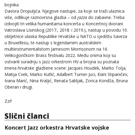
bojnika
Davora Dropuljića. Njegove nastupe, za koje se traži ulaznica
više, odlikuje raznovrsna glazba – od
jazza
do zabavne. Treba
izdvojiti tri velika humanitarna koncerta u Koncertnoj dvorani
Vatroslava Lisinskog (2017., 2018. i 2019.), nastup u povodu 10.
obljetnice ulaska Republike Hrvatske u NATO u sjedištu Saveza
u Bruxellesu, te nastup s legendarnim australskim
multiinstrumentalistom Jamesom Morrisonom na 16.
Velikogoričkom Brass festivalu 2022. Među onima koji su
ostvarili suradnju s Jazz orkestrom HV-a brojna su poznata
imena hrvatske glazbene scene: Jacques Houdek, Marko Tolja,
Matija Cvek, Marko Kutlić, Adalbert Turner-Juci, Đani Stipaničev,
Ivana Marić, Nina Kraljić, Renata Sabljak, Zorica Kondža, Bruna
Oberan i drugi.
ZzP
Slični članci
Koncert Jazz orkestra Hrvatske vojske