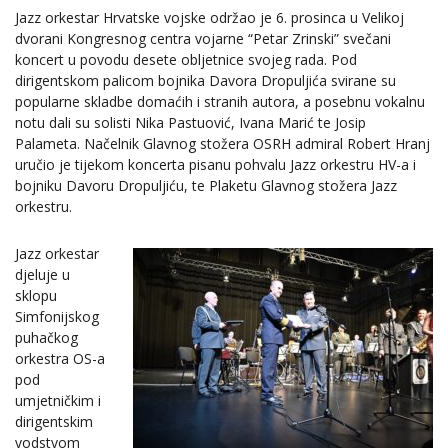
Jazz orkestar Hrvatske vojske održao je 6. prosinca u Velikoj
dvorani Kongresnog centra vojarne “Petar Zrinski” svečani
koncert u povodu desete obljetnice svojeg rada. Pod
dirigentskom palicom bojnika Davora Dropuljića svirane su
popularne skladbe domaćih i stranih autora, a posebnu vokalnu
notu dali su solisti Nika Pastuović, Ivana Marić te Josip
Palameta. Načelnik Glavnog stožera OSRH admiral Robert Hranj
uručio je tijekom koncerta pisanu pohvalu Jazz orkestru HV-a i
bojniku Davoru Dropuljiću, te Plaketu Glavnog stožera Jazz
orkestru.
Jazz orkestar
djeluje u
sklopu
Simfonijskog
puhačkog
orkestra OS-a
pod
umjetničkim i
dirigentskim
vodstvom