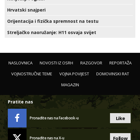
Hrvatski snajperi
Orijentacija i fizička spremnost na testu
Streljačko naoružanje: H11 osvaja svijet
NASLOVNICA
NOVOSTI IZ OSRH
RAZGOVOR
REPORTAŽA
VOJNOSTRUČNE TEME
VOJNA POVIJEST
DOMOVINSKI RAT
MAGAZIN
Pratite nas
Like
Pronađite nas na Facebook-u
Follow
Pronađite nas na X-u