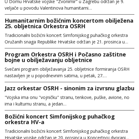
U Domu Hrvatske vojske "Zvonimir" u Zagrebu održan je 9.
veljače u povodu Valentinova humanitarni…
Humanitarnim božićnim koncertom obilježena
25. obljetnica Orkestra OSRH
Tradicionalni božićni koncert Simfonijskog puhačkog orkestra
Oružanih snaga Republike Hrvatske održan je 21. prosinca u…
Program Orkestra OSRH i Počasno zaštitne
bojne u obilježavanju obljetnice
Svečani program obilježavanja 25. obljetnice formiranja OSRH
nastavljen je u popodnevnim satima, u petak, 27.…
Jazz orkestar OSRH - sinonim za izvrsnu glazbu
"Vojska ima onu "vojničku" stranu, tenkove, puške, avione, no
ima i kulturnu stranu, a jedan…
Božićni koncert Simfonijskog puhačkog
orkestra HV-a
Tradicionalni božićni koncert Simfonijskog puhačkog orkestra
Hrvatske vojske održan je 20. prosinca u Koncertnoj dvorani…