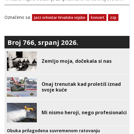
Označeno sa:
Jazz orkestar Hrvatske vojske
koncert
zzp
Broj 766, srpanj 2026.
Zemljo moja, dočekala si nas
Onaj trenutak kad proletiš iznad
svoje kuće
Mi nismo heroji, nego profesionalci
Obuka prilagođena suvremenom ratovanju