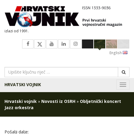
izlazi od 1991.
English
HRVATSKI VOJNIK
Navig
Hrvatski vojnik
»
Novosti iz OSRH
»
Obljetnički koncert
Jazz orkestra
Pošalji dalje: