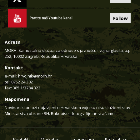
Follow
Pratite naš Youtube kanal
Adresa
MORH, Samostalna služba za odnose s javnošću i vojna glasila, p.p.
252, 10002 Zagreb, Republika Hrvatska
Kontakt
e-mail:
hrvojnik@morh.hr
tel: 0752 24 302
fax: 385 1/3784 322
Napomena
Novinarski prilozi objavljeni u Hrvatskom vojniku nisu službeni stav
Ministarstva obrane RH. Rukopise i fotografije ne vraćamo.
Kontakti
Marketing
Impressum
Pretplati se