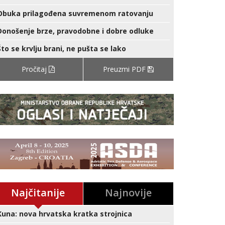
Obuka prilagođena suvremenom ratovanju
Donošenje brze, pravodobne i dobre odluke
Što se krvlju brani, ne pušta se lako
Pročitaj
Preuzmi PDF
Najčitanije
Najnovije
Kuna: nova hrvatska kratka strojnica