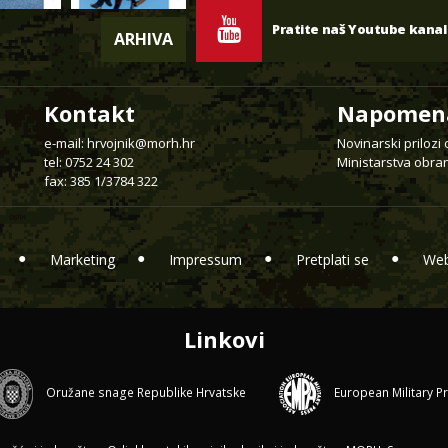
Pratite naš Youtube kanal
ARHIVA
Kontakt
Napomen
e-mail:
hrvojnik@morh.hr
Novinarski prilozi
tel: 0752 24 302
Ministarstva obran
fax: 385 1/3784 322
Marketing
Impressum
Pretplati se
Web
Linkovi
Oružane snage Republike Hrvatske
European Military P