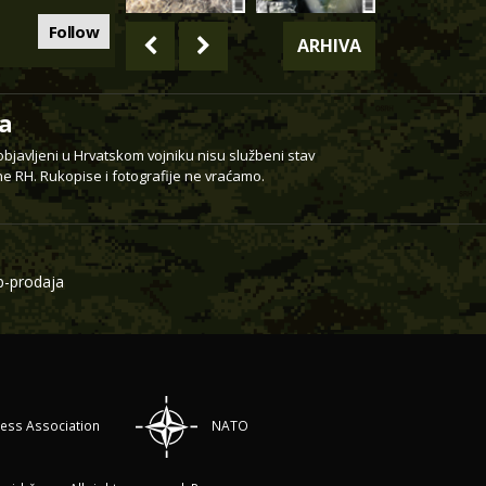
Follow
ARHIVA
a
 objavljeni u Hrvatskom vojniku nisu službeni stav
e RH. Rukopise i fotografije ne vraćamo.
-prodaja
ress Association
NATO