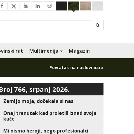
inski rat
Multimedija
Magazin
Povratak na naslovnicu
»
Broj 766, srpanj 2026.
Zemljo moja, dočekala si nas
Onaj trenutak kad proletiš iznad svoje
kuće
Mi nismo heroji, nego profesionalci