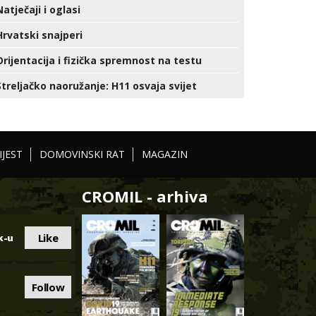
Natječaji i oglasi
Hrvatski snajperi
Orijentacija i fizička spremnost na testu
Streljačko naoružanje: H11 osvaja svijet
IJEST
DOMOVINSKI RAT
MAGAZIN
CROMIL - arhiva
Like
k-u
Follow