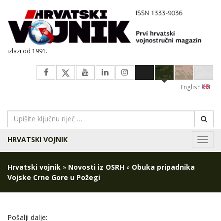
izlazi od 1991.
English
HRVATSKI VOJNIK
Navig
Hrvatski vojnik
»
Novosti iz OSRH
»
Obuka pripadnika
Vojske Crne Gore u Požegi
Pošalji dalje: