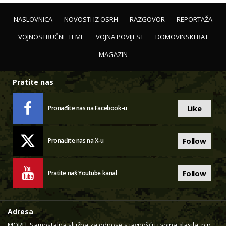
NASLOVNICA
NOVOSTI IZ OSRH
RAZGOVOR
REPORTAŽA
VOJNOSTRUČNE TEME
VOJNA POVIJEST
DOMOVINSKI RAT
MAGAZIN
Pratite nas
Like
Pronađite nas na Facebook-u
Follow
Pronađite nas na X-u
Follow
Pratite naš Youtube kanal
Adresa
MORH, Samostalna služba za odnose s javnošću i vojna glasila, p.p.