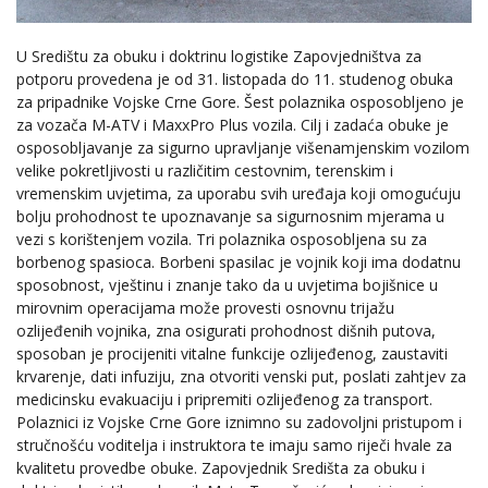
U Središtu za obuku i doktrinu logistike Zapovjedništva za
potporu provedena je od 31. listopada do 11. studenog obuka
za pripadnike Vojske Crne Gore. Šest polaznika osposobljeno je
za vozača M-ATV i MaxxPro Plus vozila. Cilj i zadaća obuke je
osposobljavanje za sigurno upravljanje višenamjenskim vozilom
velike pokretljivosti u različitim cestovnim, terenskim i
vremenskim uvjetima, za uporabu svih uređaja koji omogućuju
bolju prohodnost te upoznavanje sa sigurnosnim mjerama u
vezi s korištenjem vozila. Tri polaznika osposobljena su za
borbenog spasioca. Borbeni spasilac je vojnik koji ima dodatnu
sposobnost, vještinu i znanje tako da u uvjetima bojišnice u
mirovnim operacijama može provesti osnovnu trijažu
ozlijeđenih vojnika, zna osigurati prohodnost dišnih putova,
sposoban je procijeniti vitalne funkcije ozlijeđenog, zaustaviti
krvarenje, dati infuziju, zna otvoriti venski put, poslati zahtjev za
medicinsku evakuaciju i pripremiti ozlijeđenog za transport.
Polaznici iz Vojske Crne Gore iznimno su zadovoljni pristupom i
stručnošću voditelja i instruktora te imaju samo riječi hvale za
kvalitetu provedbe obuke. Zapovjednik Središta za obuku i