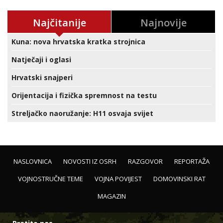
Najčitanije
Najnovije
Kuna: nova hrvatska kratka strojnica
Natječaji i oglasi
Hrvatski snajperi
Orijentacija i fizička spremnost na testu
Streljačko naoružanje: H11 osvaja svijet
NASLOVNICA
NOVOSTI IZ OSRH
RAZGOVOR
REPORTAŽA
VOJNOSTRUČNE TEME
VOJNA POVIJEST
DOMOVINSKI RAT
MAGAZIN