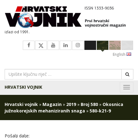
izlazi od 1991.
English
HRVATSKI VOJNIK
Navig
Hrvatski vojnik
»
Magazin
»
2019
»
Broj 580
»
Okosnica
južnokorejskih mehaniziranih snaga
»
580-k21-9
Pošalji dalje: