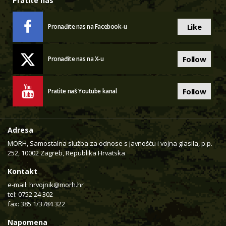
Pratite nas
Like
Pronađite nas na Facebook-u
Follow
Pronađite nas na X-u
Follow
Pratite naš Youtube kanal
Adresa
MORH, Samostalna služba za odnose s javnošću i vojna glasila, p.p.
252, 10002 Zagreb, Republika Hrvatska
Kontakt
e-mail:
hrvojnik@morh.hr
tel: 0752 24 302
fax: 385 1/3784 322
Napomena