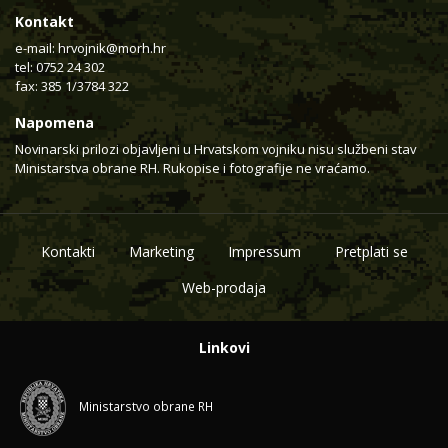
Kontakt
e-mail:
hrvojnik@morh.hr
tel: 0752 24 302
fax: 385 1/3784 322
Napomena
Novinarski prilozi objavljeni u Hrvatskom vojniku nisu službeni stav
Ministarstva obrane RH. Rukopise i fotografije ne vraćamo.
Kontakti
Marketing
Impressum
Pretplati se
Web-prodaja
Linkovi
Ministarstvo obrane RH