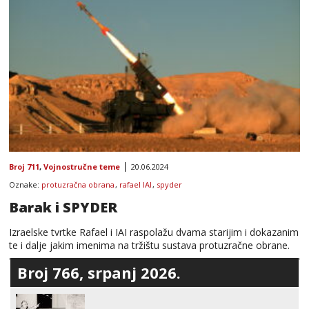
Broj 711
,
Vojnostručne teme
20.06.2024
Oznake:
protuzračna obrana
,
rafael IAI
,
spyder
Barak i SPYDER
Izraelske tvrtke Rafael i IAI raspolažu dvama starijim i dokazanim
te i dalje jakim imenima na tržištu sustava protuzračne obrane.
Broj 766, srpanj 2026.