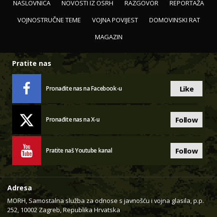
NASLOVNICA
NOVOSTI IZ OSRH
RAZGOVOR
REPORTAŽA
VOJNOSTRUČNE TEME
VOJNA POVIJEST
DOMOVINSKI RAT
MAGAZIN
Pratite nas
Like
Pronađite nas na Facebook-u
Follow
Pronađite nas na X-u
Follow
Pratite naš Youtube kanal
Adresa
MORH, Samostalna služba za odnose s javnošću i vojna glasila, p.p.
252, 10002 Zagreb, Republika Hrvatska