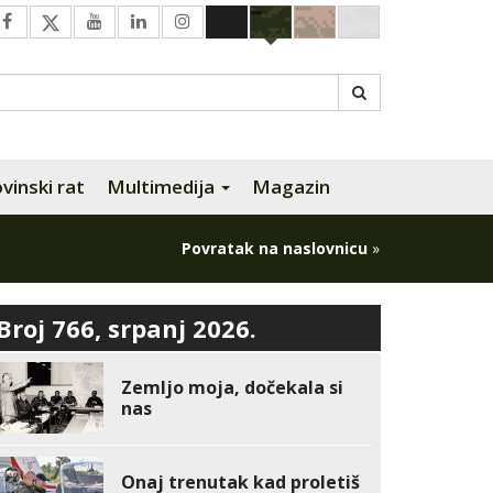
inski rat
Multimedija
Magazin
Povratak na naslovnicu
»
Broj 766, srpanj 2026.
Zemljo moja, dočekala si
nas
Onaj trenutak kad proletiš