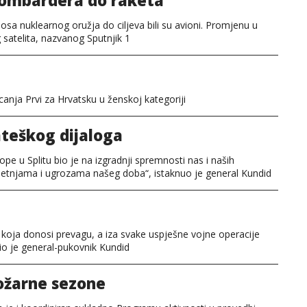
 bombardera do raketa
osa nuklearnog oružja do ciljeva bili su avioni. Promjenu u
 satelita, nazvanog Sputnjik 1
canja Prvi za Hrvatsku u ženskoj kategoriji
ateškog dijaloga
e u Splitu bio je na izgradnji spremnosti nas i naših
jetnjama i ugrozama našeg doba“, istaknuo je general Kundid
a koja donosi prevagu, a iza svake uspješne vojne operacije
čio je general-pukovnik Kundid
ožarne sezone