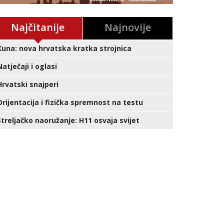
Najčitanije
Najnovije
Kuna: nova hrvatska kratka strojnica
Natječaji i oglasi
Hrvatski snajperi
Orijentacija i fizička spremnost na testu
Streljačko naoružanje: H11 osvaja svijet