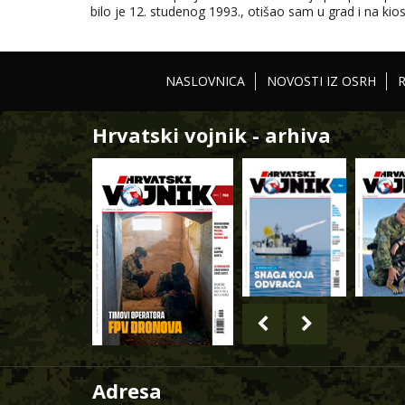
bilo je 12. studenog 1993., otišao sam u grad i na kios
NASLOVNICA
NOVOSTI IZ OSRH
Hrvatski vojnik - arhiva
Adresa