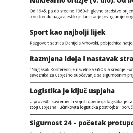
Nuklearno oružje (V. dio): Od
Od 1945. pa do sredine 1960-ih glavno sredstvo prijen
tom trendu nagovijestilo je lansiranje prvog umjetnog
Sport kao najbolji lijek
Razgovor: satnica Danijela Vrhovski, pobjednica natje
Razmjena ideja i nastavak str
"Naglasak Konferencije načelnika GSOS-a srednje Europ
saveznika za uspješno suočavanje sa sigurnosnim pri
Logistika je ključ uspjeha
U provedbi suvremenih vojnih operacija logistika je t
stoji uspješna i učinkovita logistička postrojba“, poru
Sigurnost 24 – početak protup