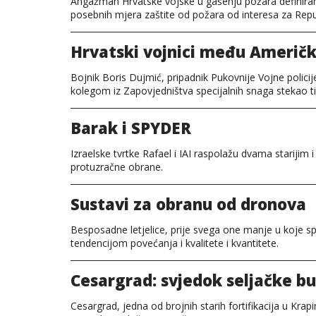
Angažman Hrvatske vojske u gašenju požara definiran 
posebnih mjera zaštite od požara od interesa za Repub
Hrvatski vojnici među Američ
Bojnik Boris Dujmić, pripadnik Pukovnije Vojne polici
kolegom iz Zapovjedništva specijalnih snaga stekao 
Barak i SPYDER
Izraelske tvrtke Rafael i IAI raspolažu dvama starijim 
protuzračne obrane.
Sustavi za obranu od dronova
Besposadne letjelice, prije svega one manje u koje spa
tendencijom povećanja i kvalitete i kvantitete.
Cesargrad: svjedok seljačke b
Cesargrad, jedna od brojnih starih fortifikacija u Krap