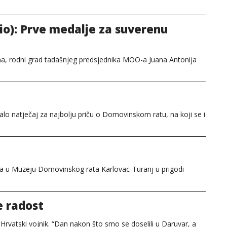
dio): Prve medalje za suverenu
lona, rodni grad tadašnjeg predsjednika MOO-a Juana Antonija
isalo natječaj za najbolju priču o Domovinskom ratu, na koji se i
nja u Muzeju Domovinskog rata Karlovac-Turanj u prigodi
e radost
 Hrvatski vojnik. “Dan nakon što smo se doselili u Daruvar, a