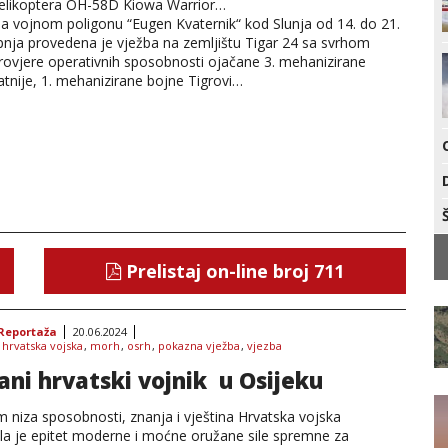
elikoptera OH-58D Kiowa Warrior…
a vojnom poligonu “Eugen Kvaternik“ kod Slunja od 14. do 21.
ipnja provedena je vježba na zemljištu Tigar 24 sa svrhom
rovjere operativnih sposobnosti ojačane 3. mehanizirane
atnije, 1. mehanizirane bojne Tigrovi…
Prelistaj on-line broj 711
Reportaža
20.06.2024
:
hrvatska vojska
,
morh
,
osrh
,
pokazna vježba
,
vjezba
ani hrvatski vojnik u Osijeku
 niza sposobnosti, znanja i vještina Hrvatska vojska
la je epitet moderne i moćne oružane sile spremne za