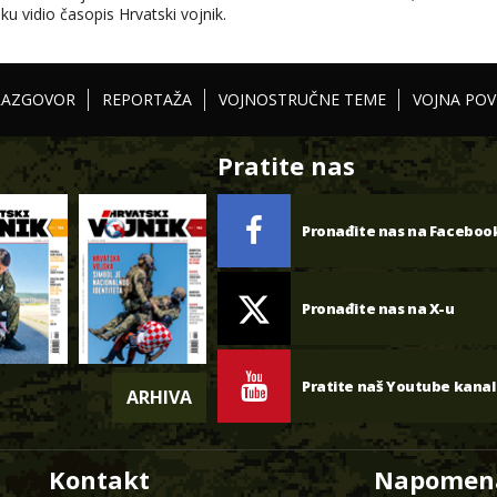
ku vidio časopis Hrvatski vojnik.
RAZGOVOR
REPORTAŽA
VOJNOSTRUČNE TEME
VOJNA POV
Pratite nas
Pronađite nas na Faceboo
Pronađite nas na X-u
Pratite naš Youtube kanal
ARHIVA
Kontakt
Napomen