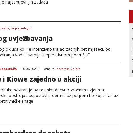
je najzahtjevnijih zadaća
vjezba
,
vojni poligon
nog uvježbavanja
g ciklusa koji je intenzivno trajao zadnjih pet mjeseci, od
oniranja voda i satnije u operativnom području“
Reportaža
20.06.2024
Oznake:
hrvatska vojska
 i Kiowe zajedno u akciji
j obuke baziran je na realnim dnevno -noćnim uvjetima.
ska postrojba uspostavlja obranu uz potporu helikoptera i uz
protivničke snage