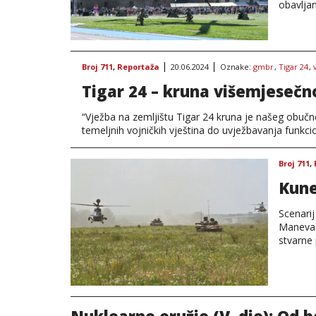
obavljan
Broj 711
,
Reportaža
20.06.2024
Oznake:
gmbr
,
Tigar 24
,
Tigar 24 – kruna višemjeseč
“Vježba na zemljištu Tigar 24 kruna je našeg obučno
temeljnih vojničkih vještina do uvježbavanja funkci
Broj 711
,
Kune
Scenari
Manevar
stvarne 