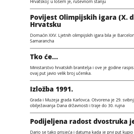
Hrvatskoj: u lošem je, ruševnom stanju
Povijest Olimpijskih igara (X. 
Hrvatsku
Domaćin XXV. Ljetnih olimpijskih igara bila je Barce
Samarancha
Tko će…
Ministarstvo hrvatskih branitelja i ove je godine rasp
ovaj put javio velik broj učenika.
Izložba 1991.
Grada i Muzeja grada Karlovca. Otvorena je 29. svib
obilježavanja Dana državnosti i traje do 30. rujna
Podijeljena radost dvostruka j
Dario se tako prisjeća i datuma kada je prvi put kupio