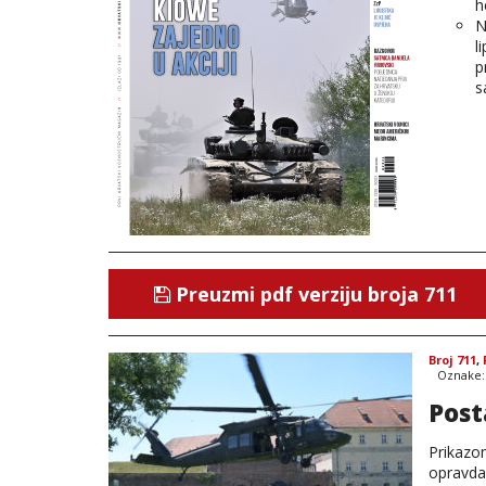
h
N
l
p
s
Preuzmi pdf verziju broja 711
Broj 711
,
Oznake
Post
Prikazom
opravda