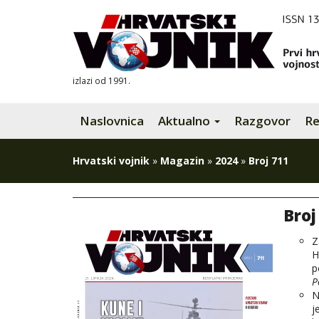
izlazi od 1991.
Naslovnica
Aktualno
Razgovor
Re
Hrvatski vojnik
»
Magazin
»
2024
»
Broj 711
Broj
Z
H
p
P
N
j