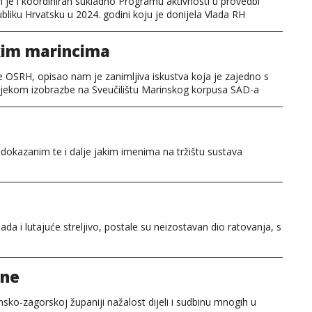
je i koordiniran sukladno Programu aktivnosti u provedbi
liku Hrvatsku u 2024. godini koju je donijela Vlada RH
kim marincima
je OSRH, opisao nam je zanimljiva iskustva koja je zajedno s
tijekom izobrazbe na Sveučilištu Marinskog korpusa SAD-a
i dokazanim te i dalje jakim imenima na tržištu sustava
da i lutajuće streljivo, postale su neizostavan dio ratovanja, s
une
insko-zagorskoj županiji nažalost dijeli i sudbinu mnogih u