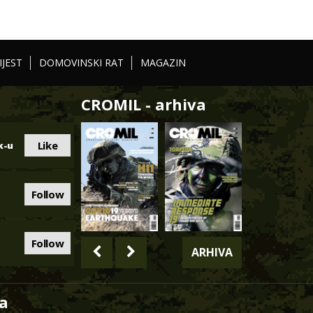
IJEST
DOMOVINSKI RAT
MAGAZIN
CROMIL - arhiva
Like
k-u
Follow
Follow
ARHIVA
a