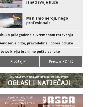
iznad svoje kuće
Mi nismo heroji, nego
profesionalci
Obuka prilagođena suvremenom ratovanju
Donošenje brze, pravodobne i dobre odluke
Što se krvlju brani, ne pušta se lako
Pročitaj
Preuzmi PDF