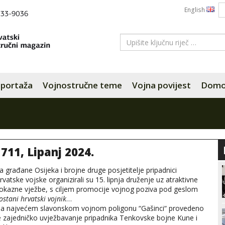
English
portaža
Vojnostručne teme
Vojna povijest
Domov
 711, Lipanj 2024.
a građane Osijeka i brojne druge posjetitelje pripadnici
rvatske vojske organizirali su 15. lipnja druženje uz atraktivne
okazne vježbe, s ciljem promocije vojnog poziva pod geslom
ostani hrvatski vojnik
…
a najvećem slavonskom vojnom poligonu “Gašinci“ provedeno
e zajedničko uvježbavanje pripadnika Tenkovske bojne Kune i