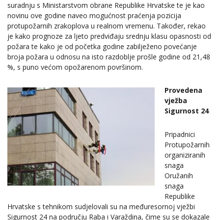
suradnju s Ministarstvom obrane Republike Hrvatske te je kao
novinu ove godine naveo mogućnost praćenja pozicija
protupožarnih zrakoplova u realnom vremenu. Također, rekao
je kako prognoze za ljeto predviđaju srednju klasu opasnosti od
požara te kako je od početka godine zabilježeno povećanje
broja požara u odnosu na isto razdoblje prošle godine od 21,48
%, s puno većom opožarenom površinom.
Provedena
vježba
Sigurnost 24
Pripadnici
Protupožarnih
organiziranih
snaga
Oružanih
snaga
Republike
Hrvatske s tehnikom sudjelovali su na međuresornoj vježbi
Sigurnost 24 na području Raba i Varaždina, čime su se dokazale