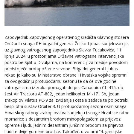
Zapovjednik Zapovjednog operativnog središta Glavnog stožera
Oružanih snaga RH brigadni general Željko Ljubas sudjelovao je,
uz glavnog vatrogasnog zapovjednika Slavka Tucakovića, 11.
lipnja 2024. u prostorijama Državne vatrogasne intervencijske
postrojbe Split u Divuljama, na konferenciji za medije povodom
predstojeće protupožarne sezone. Brigadni general Ljubas
rekao je kako su Ministarstvo obrane i Hrvatska vojska spremni
za ovogodišnju protupožarnu sezonu te da će ove godine
vatrogascima iz zraka pomagati do pet Canadaira CL-415, do
šest Air Tractora AT-802, jedan helikopter Mi-171 Sh, jedan
zrakoplov Pilatus PC-9 za izviđanje i ostale zadaće te po potrebi
bespilotni sustav Orbiter 3. U protupožarnoj sezoni osim snaga
Hrvatskog ratnog zrakoplovstva sudjeluju i snage Hrvatske ratne
mornarice s desantnim brodom minopolagačem za prijevoz
opreme i ljudi, jednim desantnim jurišnim brodom za prijevoz
ljudi te dvije gumene brodice. Također, u vojarni “4. gardijske