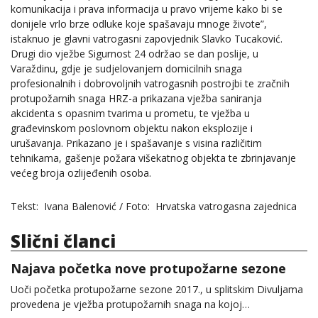
komunikacija i prava informacija u pravo vrijeme kako bi se
donijele vrlo brze odluke koje spašavaju mnoge živote”,
istaknuo je glavni vatrogasni zapovjednik Slavko Tucaković.
Drugi dio vježbe Sigurnost 24 održao se dan poslije, u
Varaždinu, gdje je sudjelovanjem domicilnih snaga
profesionalnih i dobrovoljnih vatrogasnih postrojbi te zračnih
protupožarnih snaga HRZ-a prikazana vježba saniranja
akcidenta s opasnim tvarima u prometu, te vježba u
građevinskom poslovnom objektu nakon eksplozije i
urušavanja. Prikazano je i spašavanje s visina različitim
tehnikama, gašenje požara višekatnog objekta te zbrinjavanje
većeg broja ozlijeđenih osoba.
Tekst: Ivana Balenović / Foto: Hrvatska vatrogasna zajednica
Slični članci
Najava početka nove protupožarne sezone
Uoči početka protupožarne sezone 2017., u splitskim Divuljama
provedena je vježba protupožarnih snaga na kojoj…