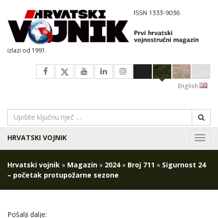
izlazi od 1991.
English
HRVATSKI VOJNIK
Navig
Hrvatski vojnik
»
Magazin
»
2024
»
Broj 711
»
Sigurnost 24
– početak protupožarne sezone
Pošalji dalje: