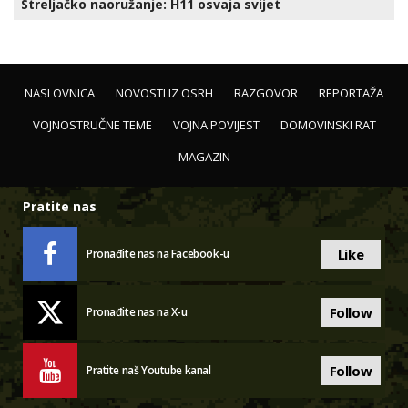
Streljačko naoružanje: H11 osvaja svijet
NASLOVNICA
NOVOSTI IZ OSRH
RAZGOVOR
REPORTAŽA
VOJNOSTRUČNE TEME
VOJNA POVIJEST
DOMOVINSKI RAT
MAGAZIN
Pratite nas
Like
Pronađite nas na Facebook-u
Follow
Pronađite nas na X-u
Follow
Pratite naš Youtube kanal