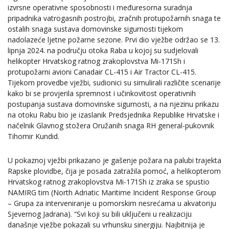
izvrsne operativne sposobnosti i međuresorna suradnja
pripadnika vatrogasnih postrojbi, zračnih protupožarnih snaga te
ostalih snaga sustava domovinske sigurnosti tijekom
nadolazeće ljetne požarne sezone. Prvi dio vježbe održao se 13.
lipnja 2024. na području otoka Raba u kojoj su sudjelovali
helikopter Hrvatskog ratnog zrakoplovstva Mi-171Sh i
protupožarni avioni Canadair CL-415 i Air Tractor CL-415.
Tijekom provedbe vježbi, sudionici su simulirali različite scenarije
kako bi se provjerila spremnost i učinkovitost operativnih
postupanja sustava domovinske sigurnosti, a na njezinu prikazu
na otoku Rabu bio je izaslanik Predsjednika Republike Hrvatske i
načelnik Glavnog stožera Oružanih snaga RH general-pukovnik
Tihomir Kundid.
U pokaznoj vježbi prikazano je gašenje požara na palubi trajekta
Rapske plovidbe, čija je posada zatražila pomoć, a helikopterom
Hrvatskog ratnog zrakoplovstva Mi-171Sh iz zraka se spustio
NAMIRG tim (North Adriatic Maritime Incident Response Group
– Grupa za interveniranje u pomorskim nesrećama u akvatoriju
Sjevernog Jadrana). “Svi koji su bili uključeni u realizaciju
današnje vježbe pokazali su vrhunsku sinergiju. Najbitnija je