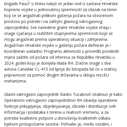
brigade Pauci” u Kninu nalazi se jedan vod iz sastava Hrvatske
kopnene vojske u jednosatnoj spremnosti za izlazak na teren
koji će se angažirati prilikom gašenja požara na otvorenom
prostoru po potrebi i na zahtjev glavnog vatrogasnog
zapovjednika. Sve navedene grane Hrvatske vojske imaju i
snage ojačanja u različitim stupnjevima spremnosti koje se
mogu angažirati prema operativnoj situaciji i zahtjevima.
Angažman Hrvatske vojske u gašenju požara definiran je i
koordiniran sukladno Programu aktivnosti u provedbi posebnih
mjera zaštite od požara od interesa za Republiku Hrvatsku u
2024. godini koju je donijela Vlada RH. Zračne snage s dva
aviona Canadair CL-415 od lipnja do listopada bit će u stalnoj
pripravnosti za pomoć drugim državama u sklopu rescEU
mehanizma.
Glavni vatrogasni zapovjednik Slavko Tucaković istaknuo je kako
Operativno vatrogasno zapovjedništvo RH obavlja operativne
funkcije prikupljanja, objedinjavanja, obrade i distribucije svih
informacija i podataka s terena u realnom vremenu, a za
potrebe kvalitetne potpore u donošenju kvalitetnih odluka
tijekom protupožarne sezone. Pohvalio je, među ostalim, i