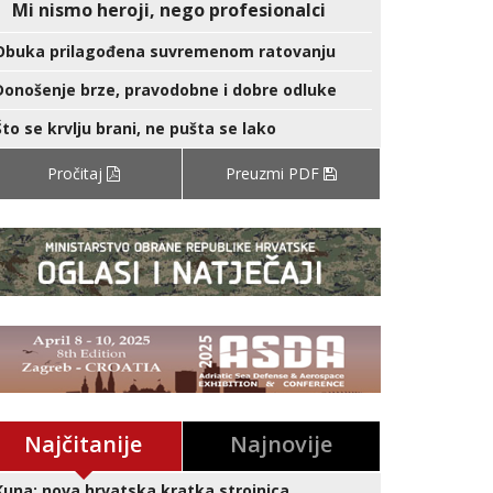
Mi nismo heroji, nego profesionalci
Obuka prilagođena suvremenom ratovanju
Donošenje brze, pravodobne i dobre odluke
Što se krvlju brani, ne pušta se lako
Pročitaj
Preuzmi PDF
Najčitanije
Najnovije
Kuna: nova hrvatska kratka strojnica