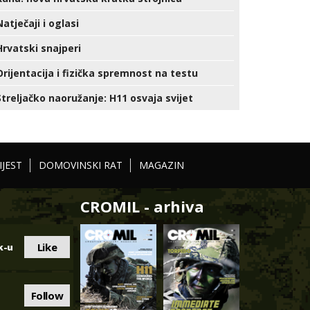
Natječaji i oglasi
Hrvatski snajperi
Orijentacija i fizička spremnost na testu
Streljačko naoružanje: H11 osvaja svijet
IJEST
DOMOVINSKI RAT
MAGAZIN
CROMIL - arhiva
Like
k-u
Follow