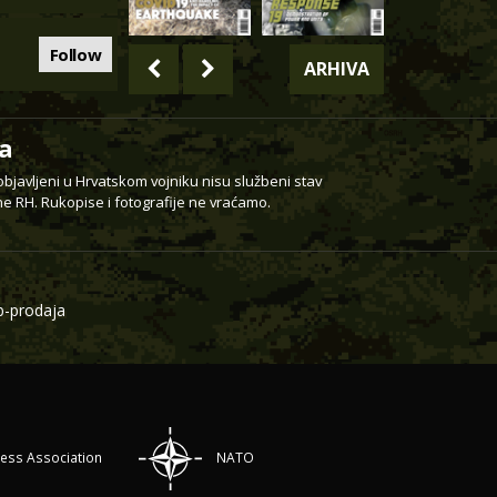
Follow
ARHIVA
a
 objavljeni u Hrvatskom vojniku nisu službeni stav
e RH. Rukopise i fotografije ne vraćamo.
-prodaja
ress Association
NATO