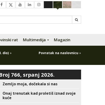
inski rat
Multimedija
Magazin
. dio)
»
Povratak na naslovnicu
»
Broj 766, srpanj 2026.
Zemljo moja, dočekala si nas
Onaj trenutak kad proletiš iznad svoje
kuće