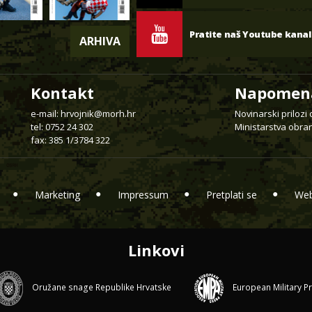
Pratite naš Youtube kanal
ARHIVA
Kontakt
Napomen
e-mail:
hrvojnik@morh.hr
Novinarski prilozi
tel: 0752 24 302
Ministarstva obran
fax: 385 1/3784 322
Marketing
Impressum
Pretplati se
Web
Linkovi
Oružane snage Republike Hrvatske
European Military P