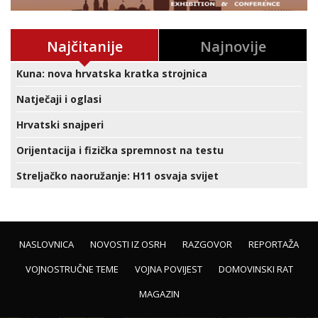
Najčitanije
Najnovije
Kuna: nova hrvatska kratka strojnica
Natječaji i oglasi
Hrvatski snajperi
Orijentacija i fizička spremnost na testu
Streljačko naoružanje: H11 osvaja svijet
NASLOVNICA
NOVOSTI IZ OSRH
RAZGOVOR
REPORTAŽA
VOJNOSTRUČNE TEME
VOJNA POVIJEST
DOMOVINSKI RAT
MAGAZIN