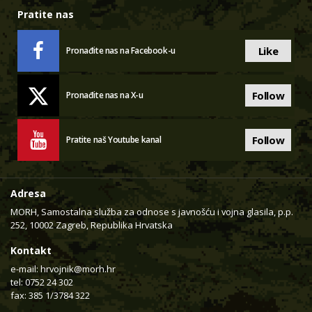
Pratite nas
Like
Pronađite nas na Facebook-u
Follow
Pronađite nas na X-u
Follow
Pratite naš Youtube kanal
Adresa
MORH, Samostalna služba za odnose s javnošću i vojna glasila, p.p.
252, 10002 Zagreb, Republika Hrvatska
Kontakt
e-mail:
hrvojnik@morh.hr
tel: 0752 24 302
fax: 385 1/3784 322