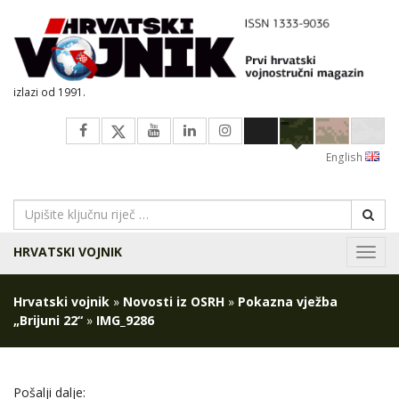
izlazi od 1991.
English
HRVATSKI VOJNIK
Navig
Hrvatski vojnik
»
Novosti iz OSRH
»
Pokazna vježba
„Brijuni 22“
»
IMG_9286
Pošalji dalje: