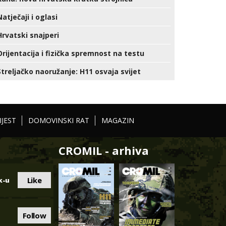
Natječaji i oglasi
Hrvatski snajperi
Orijentacija i fizička spremnost na testu
Streljačko naoružanje: H11 osvaja svijet
IJEST
DOMOVINSKI RAT
MAGAZIN
CROMIL - arhiva
Like
k-u
Follow