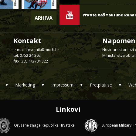
Pratite naš Youtube kanal
ARHIVA
Kontakt
Napomen
e-mail:
hrvojnik@morh.hr
Novinarski prilozi
tel: 0752 24 302
Ministarstva obran
fax: 385 1/3784 322
Marketing
Impressum
Pretplati se
Web
Linkovi
Oružane snage Republike Hrvatske
European Military P