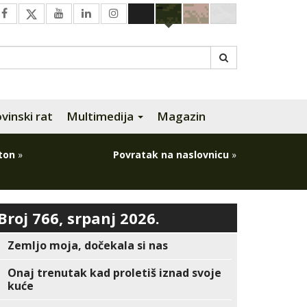
inski rat
Multimedija
Magazin
ton
»
Povratak na naslovnicu
»
Broj 766, srpanj 2026.
Zemljo moja, dočekala si nas
Onaj trenutak kad proletiš iznad svoje
kuće