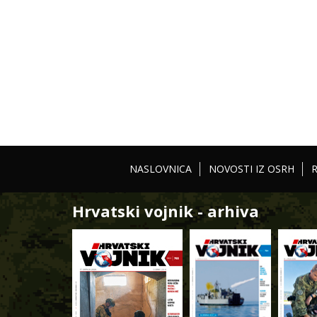
NASLOVNICA
NOVOSTI IZ OSRH
Hrvatski vojnik - arhiva