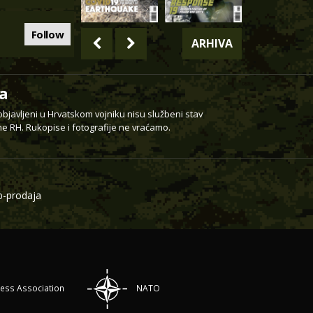
Follow
ARHIVA
a
 objavljeni u Hrvatskom vojniku nisu službeni stav
e RH. Rukopise i fotografije ne vraćamo.
-prodaja
ress Association
NATO