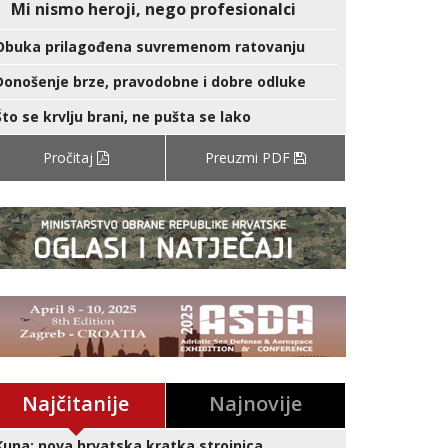
Mi nismo heroji, nego profesionalci
Obuka prilagođena suvremenom ratovanju
Donošenje brze, pravodobne i dobre odluke
Što se krvlju brani, ne pušta se lako
Pročitaj
Preuzmi PDF
Najčitanije
Najnovije
Kuna: nova hrvatska kratka strojnica