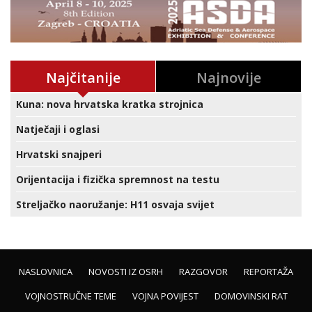
Najčitanije
Najnovije
Kuna: nova hrvatska kratka strojnica
Natječaji i oglasi
Hrvatski snajperi
Orijentacija i fizička spremnost na testu
Streljačko naoružanje: H11 osvaja svijet
NASLOVNICA
NOVOSTI IZ OSRH
RAZGOVOR
REPORTAŽA
VOJNOSTRUČNE TEME
VOJNA POVIJEST
DOMOVINSKI RAT