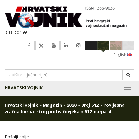
izlazi od 1991.
English
HRVATSKI VOJNIK
Navig
Hrvatski vojnik
»
Magazin
»
2020
»
Broj 612
»
Povijesna
zračna borba: stroj protiv čovjeka
»
612-darpa-4
Pošalji dalje: