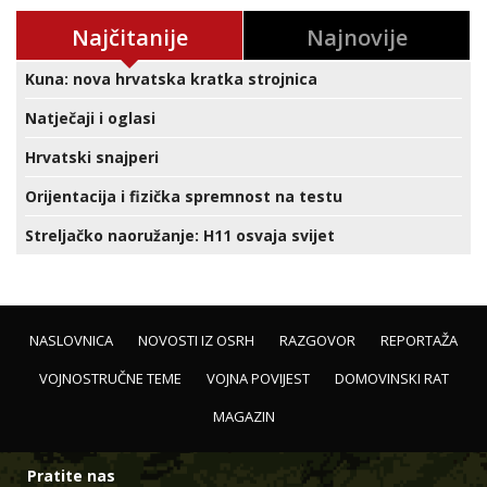
Najčitanije
Najnovije
Kuna: nova hrvatska kratka strojnica
Natječaji i oglasi
Hrvatski snajperi
Orijentacija i fizička spremnost na testu
Streljačko naoružanje: H11 osvaja svijet
NASLOVNICA
NOVOSTI IZ OSRH
RAZGOVOR
REPORTAŽA
VOJNOSTRUČNE TEME
VOJNA POVIJEST
DOMOVINSKI RAT
MAGAZIN
Pratite nas