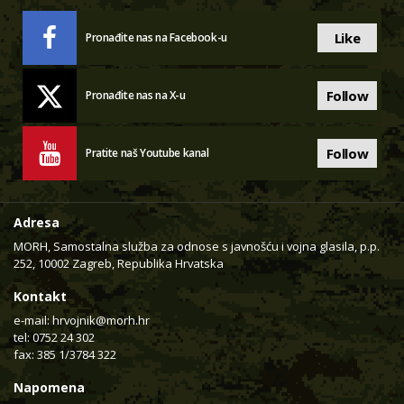
Like
Pronađite nas na Facebook-u
Follow
Pronađite nas na X-u
Follow
Pratite naš Youtube kanal
Adresa
MORH, Samostalna služba za odnose s javnošću i vojna glasila, p.p.
252, 10002 Zagreb, Republika Hrvatska
Kontakt
e-mail:
hrvojnik@morh.hr
tel: 0752 24 302
fax: 385 1/3784 322
Napomena