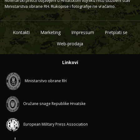
Novinarski prilozi objavljeni u Hrvatskom vojniku nisu službeni stav
Ministarstva obrane RH. Rukopise i fotografije ne vraćamo.
Kontakti
Marketing
Impressum
Pretplati se
Web-prodaja
Linkovi
Ministarstvo obrane RH
Oružane snage Republike Hrvatske
European Military Press Association