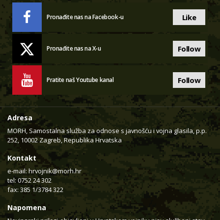
Like
Pronađite nas na Facebook-u
Follow
Pronađite nas na X-u
Follow
Pratite naš Youtube kanal
Adresa
MORH, Samostalna služba za odnose s javnošću i vojna glasila, p.p.
252, 10002 Zagreb, Republika Hrvatska
Kontakt
e-mail:
hrvojnik@morh.hr
tel: 0752 24 302
fax: 385 1/3784 322
Napomena