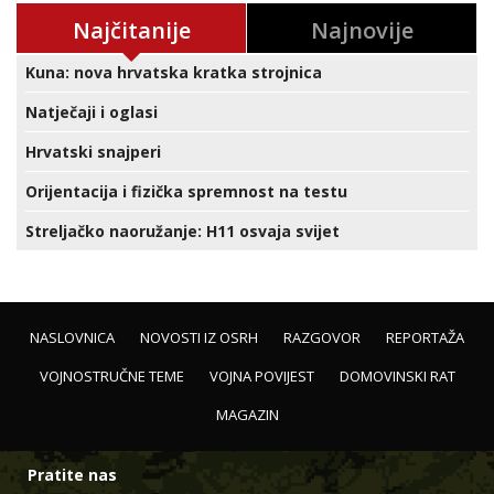
Najčitanije
Najnovije
Kuna: nova hrvatska kratka strojnica
Natječaji i oglasi
Hrvatski snajperi
Orijentacija i fizička spremnost na testu
Streljačko naoružanje: H11 osvaja svijet
NASLOVNICA
NOVOSTI IZ OSRH
RAZGOVOR
REPORTAŽA
VOJNOSTRUČNE TEME
VOJNA POVIJEST
DOMOVINSKI RAT
MAGAZIN
Pratite nas