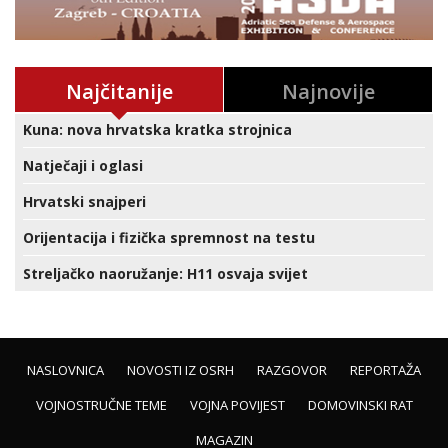
Najčitanije
Najnovije
Kuna: nova hrvatska kratka strojnica
Natječaji i oglasi
Hrvatski snajperi
Orijentacija i fizička spremnost na testu
Streljačko naoružanje: H11 osvaja svijet
NASLOVNICA
NOVOSTI IZ OSRH
RAZGOVOR
REPORTAŽA
VOJNOSTRUČNE TEME
VOJNA POVIJEST
DOMOVINSKI RAT
MAGAZIN