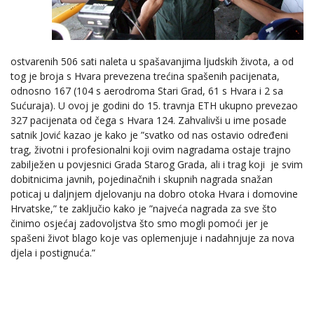
ostvarenih 506 sati naleta u spašavanjima ljudskih života, a od
tog je broja s Hvara prevezena trećina spašenih pacijenata,
odnosno 167 (104 s aerodroma Stari Grad, 61 s Hvara i 2 sa
Sućuraja). U ovoj je godini do 15. travnja ETH ukupno prevezao
327 pacijenata od čega s Hvara 124. Zahvalivši u ime posade
satnik Jović kazao je kako je ”svatko od nas ostavio određeni
trag, životni i profesionalni koji ovim nagradama ostaje trajno
zabilježen u povjesnici Grada Starog Grada, ali i trag koji
je svim
dobitnicima javnih, pojedinačnih i skupnih nagrada snažan
poticaj u daljnjem djelovanju na dobro otoka Hvara i domovine
Hrvatske,” te zaključio kako je ”najveća nagrada za sve što
činimo osjećaj zadovoljstva što smo mogli pomoći jer je
spašeni život blago koje vas oplemenjuje i nadahnjuje za nova
djela i postignuća.”