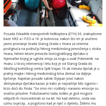
Posada Eskadrile transportnih helikoptera (ETH) 93. zrakoplovne
baze HRZ-a i PZO-a 16. je kolovoza, nakon što im je uručeno
Javno priznanje Grada Starog Grada s Hvara za iznimna
postignuća na području hitnog medicinskog prevoženja s otoka
Hvara, hitnim letom prevezla šestogodišnjeg dječaka iz
Njemačke kojeg je ugrizla zmija za nogu u uvali Pokrivenik
na
Hvaru. U brzoj intervenciji i letu koji je od Starog Grada do
Kliničkog bolničkog centra Split trajao 10-ak minuta dječak je u
pratnji majke i hitnog medicinskog tima zbrinut na daljnje
liječenje. Kapetan posade satnik Stjepan Jović nakon
zbrinjavanja dječaka kazao je kako je najvažnije bilo sigurno i
brzo doći do Firula. ”Svi smo mi i roditelji i naravno emocije su
snažno prisutne. Pokušavamo tada, koliko je god moguće
isključiti ih i koncentrirati se na let. No kad sletimo, onda vas
uzmu osjećaji,
a pogotovo kad je riječ o djetetu. Želimo mu