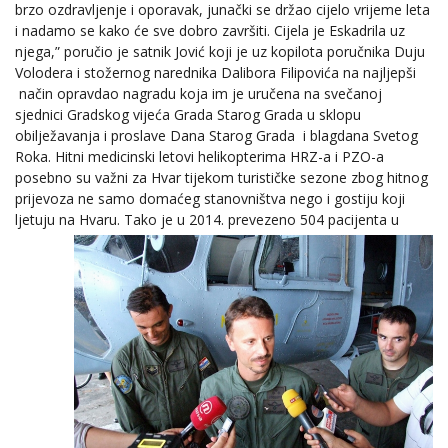
brzo ozdravljenje i oporavak, junački se držao cijelo vrijeme leta
i nadamo se kako će sve dobro završiti. Cijela je Eskadrila uz
njega,” poručio je satnik Jović koji je uz kopilota poručnika Duju
Volodera i stožernog narednika Dalibora Filipovića na najljepši
način opravdao nagradu koja im je uručena na svečanoj
sjednici Gradskog vijeća Grada Starog Grada u sklopu
obilježavanja i proslave Dana Starog Grada
i blagdana Svetog
Roka. Hitni medicinski letovi helikopterima HRZ-a i PZO-a
posebno su važni za Hvar tijekom turističke sezone zbog hitnog
prijevoza ne samo domaćeg stanovništva nego i gostiju koji
ljetuju na Hvaru.
Tako je u 2014. prevezeno 504 pacijenta u