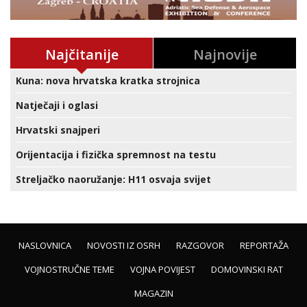
Najčitanije
Najnovije
Kuna: nova hrvatska kratka strojnica
Natječaji i oglasi
Hrvatski snajperi
Orijentacija i fizička spremnost na testu
Streljačko naoružanje: H11 osvaja svijet
NASLOVNICA
NOVOSTI IZ OSRH
RAZGOVOR
REPORTAŽA
VOJNOSTRUČNE TEME
VOJNA POVIJEST
DOMOVINSKI RAT
MAGAZIN