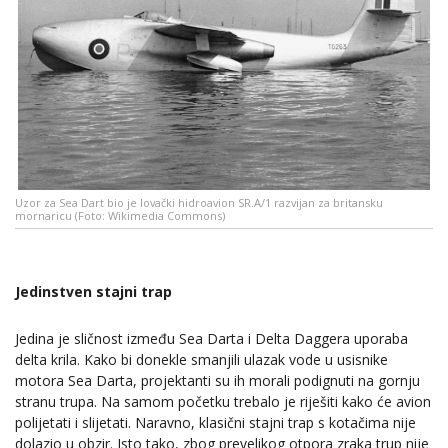
Uzor za Sea Dart bio je lovački hidroavion SR.A/1 razvijan za britansku
mornaricu (Foto: Wikimedia Commons)
Jedinstven stajni trap
Jedina je sličnost između Sea Darta i Delta Daggera uporaba
delta krila. Kako bi donekle smanjili ulazak vode u usisnike
motora Sea Darta, projektanti su ih morali podignuti na gornju
stranu trupa. Na samom početku trebalo je riješiti kako će avion
polijetati i slijetati. Naravno, klasični stajni trap s kotačima nije
dolazio u obzir. Isto tako, zbog prevelikog otpora zraka trup nije