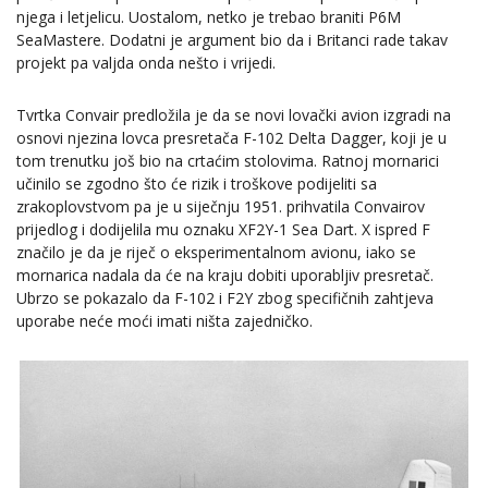
njega i letjelicu. Uostalom, netko je trebao braniti P6M
SeaMastere. Dodatni je argument bio da i Britanci rade takav
projekt pa valjda onda nešto i vrijedi.
Tvrtka Convair predložila je da se novi lovački avion izgradi na
osnovi njezina lovca presretača F-102 Delta Dagger, koji je u
tom trenutku još bio na crtaćim stolovima. Ratnoj mornarici
učinilo se zgodno što će rizik i troškove podijeliti sa
zrakoplovstvom pa je u siječnju 1951. prihvatila Convairov
prijedlog i dodijelila mu oznaku XF2Y-1 Sea Dart. X ispred F
značilo je da je riječ o eksperimentalnom avionu, iako se
mornarica nadala da će na kraju dobiti uporabljiv presretač.
Ubrzo se pokazalo da F-102 i F2Y zbog specifičnih zahtjeva
uporabe neće moći imati ništa zajedničko.