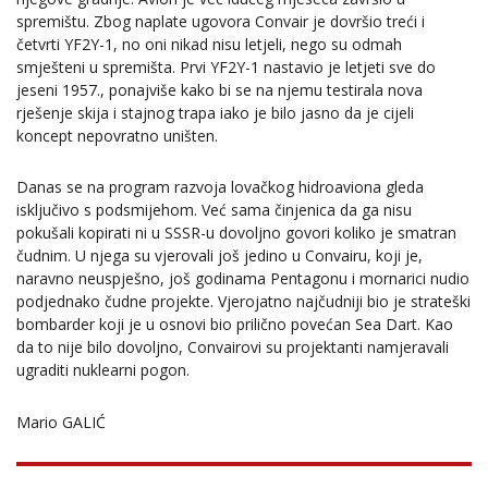
spremištu. Zbog naplate ugovora Convair je dovršio treći i
četvrti YF2Y-1, no oni nikad nisu letjeli, nego su odmah
smješteni u spremišta. Prvi YF2Y-1 nastavio je letjeti sve do
jeseni 1957., ponajviše kako bi se na njemu testirala nova
rješenje skija i stajnog trapa iako je bilo jasno da je cijeli
koncept nepovratno uništen.
Danas se na program razvoja lovačkog hidroaviona gleda
isključivo s podsmijehom. Već sama činjenica da ga nisu
pokušali kopirati ni u SSSR-u dovoljno govori koliko je smatran
čudnim. U njega su vjerovali još jedino u Convairu, koji je,
naravno neuspješno, još godinama Pentagonu i mornarici nudio
podjednako čudne projekte. Vjerojatno najčudniji bio je strateški
bombarder koji je u osnovi bio prilično povećan Sea Dart. Kao
da to nije bilo dovoljno, Convairovi su projektanti namjeravali
ugraditi nuklearni pogon.
Mario GALIĆ