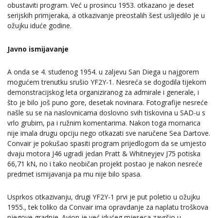
obustaviti program. Već u prosincu 1953. otkazano je deset
serijskih primjeraka, a otkazivanje preostalih šest uslijedilo je u
ožujku iduće godine.
Javno ismijavanje
A onda se 4. studenog 1954. u zaljevu San Diega u najgorem
mogućem trenutku srušio YF2Y-1. Nesreća se dogodila tijekom
demonstracijskog leta organiziranog za admirale i generale, i
što je bilo još puno gore, desetak novinara. Fotografije nesreće
našle su se na naslovnicama doslovno svih tiskovina u SAD-u s
vrlo grubim, pa i ružnim komentarima. Nakon toga mornarica
nije imala drugu opciju nego otkazati sve naručene Sea Dartove.
Convair je pokušao spasiti program prijedlogom da se umjesto
dvaju motora J46 ugradi jedan Pratt & Whitneyjev J75 potiska
66,71 kN, no i tako neobičan projekt postao je nakon nesreće
predmet ismijavanja pa mu nije bilo spasa.
Usprkos otkazivanju, drugi YF2Y-1 prvi je put poletio u ožujku
1955., tek toliko da Convair ima opravdanje za naplatu troškova
njegove gradnje. Avion je već idućeg mjeseca završio u