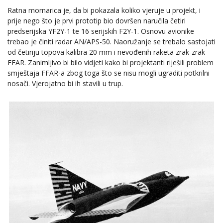
Ratna mornarica je, da bi pokazala koliko vjeruje u projekt, i
prije nego što je prvi prototip bio dovršen naručila četiri
predserijska YF2Y-1 te 16 serijskih F2Y-1. Osnovu avionike
trebao je činiti radar AN/APS-50. Naoružanje se trebalo sastojati
od četiriju topova kalibra 20 mm i nevođenih raketa zrak-zrak
FFAR. Zanimljivo bi bilo vidjeti kako bi projektanti riješili problem
smještaja FFAR-a zbog toga što se nisu mogli ugraditi potkrilni
nosači. Vjerojatno bi ih stavili u trup.