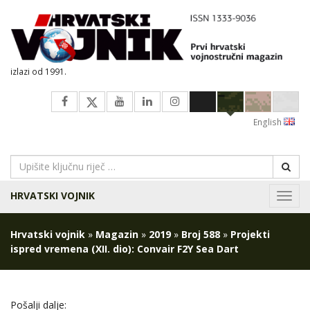
izlazi od 1991.
English
HRVATSKI VOJNIK
Navig
Hrvatski vojnik
»
Magazin
»
2019
»
Broj 588
»
Projekti
ispred vremena (XII. dio): Convair F2Y Sea Dart
Pošalji dalje: