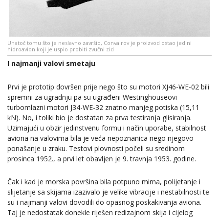
Unatoč tomu što je neslavno završio, Convairov je proizvod ostao jedini
hidroavion koji je uspio probiti zvučni zid
I najmanji valovi smetaju
Prvi je prototip dovršen prije nego što su motori XJ46-WE-02 bili
spremni za ugradnju pa su ugrađeni Westinghouseovi
turbomlazni motori J34-WE-32 znatno manjeg potiska (15,11
kN). No, i toliki bio je dostatan za prva testiranja glisiranja.
Uzimajući u obzir jedinstvenu formu i način uporabe, stabilnost
aviona na valovima bila je veća nepoznanica nego njegovo
ponašanje u zraku. Testovi plovnosti počeli su sredinom
prosinca 1952., a prvi let obavljen je 9. travnja 1953. godine.
Čak i kad je morska površina bila potpuno mirna, polijetanje i
slijetanje sa skijama izazivalo je velike vibracije i nestabilnosti te
su i najmanji valovi dovodili do opasnog poskakivanja aviona.
Taj je nedostatak donekle riješen redizajnom skija i cijelog