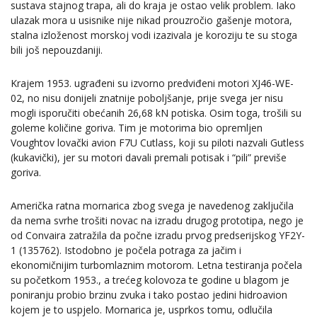
sustava stajnog trapa, ali do kraja je ostao velik problem. Iako
ulazak mora u usisnike nije nikad prouzročio gašenje motora,
stalna izloženost morskoj vodi izazivala je koroziju te su stoga
bili još nepouzdaniji.
Krajem 1953. ugrađeni su izvorno predviđeni motori XJ46-WE-
02, no nisu donijeli znatnije poboljšanje, prije svega jer nisu
mogli isporučiti obećanih 26,68 kN potiska. Osim toga, trošili su
goleme količine goriva. Tim je motorima bio opremljen
Voughtov lovački avion F7U Cutlass, koji su piloti nazvali Gutless
(kukavički), jer su motori davali premali potisak i “pili” previše
goriva.
Američka ratna mornarica zbog svega je navedenog zaključila
da nema svrhe trošiti novac na izradu drugog prototipa, nego je
od Convaira zatražila da počne izradu prvog predserijskog YF2Y-
1 (135762). Istodobno je počela potraga za jačim i
ekonomičnijim turbomlaznim motorom. Letna testiranja počela
su početkom 1953., a trećeg kolovoza te godine u blagom je
poniranju probio brzinu zvuka i tako postao jedini hidroavion
kojem je to uspjelo. Mornarica je, usprkos tomu, odlučila