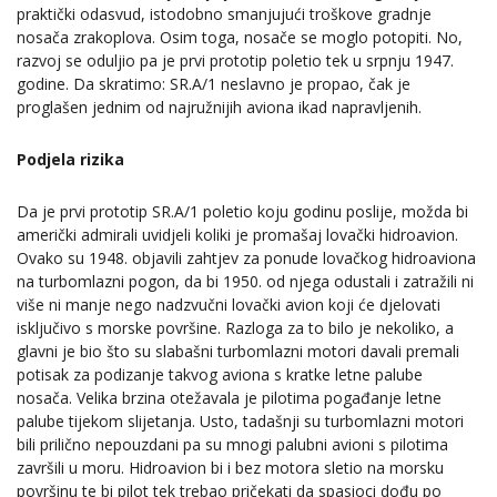
praktički odasvud, istodobno smanjujući troškove gradnje
nosača zrakoplova. Osim toga, nosače se moglo potopiti. No,
razvoj se oduljio pa je prvi prototip poletio tek u srpnju 1947.
godine. Da skratimo: SR.A/1 neslavno je propao, čak je
proglašen jednim od najružnijih aviona ikad napravljenih.
Podjela rizika
Da je prvi prototip SR.A/1 poletio koju godinu poslije, možda bi
američki admirali uvidjeli koliki je promašaj lovački hidroavion.
Ovako su 1948. objavili zahtjev za ponude lovačkog hidroaviona
na turbomlazni pogon, da bi 1950. od njega odustali i zatražili ni
više ni manje nego nadzvučni lovački avion koji će djelovati
isključivo s morske površine. Razloga za to bilo je nekoliko, a
glavni je bio što su slabašni turbomlazni motori davali premali
potisak za podizanje takvog aviona s kratke letne palube
nosača. Velika brzina otežavala je pilotima pogađanje letne
palube tijekom slijetanja. Usto, tadašnji su turbomlazni motori
bili prilično nepouzdani pa su mnogi palubni avioni s pilotima
završili u moru. Hidroavion bi i bez motora sletio na morsku
površinu te bi pilot tek trebao pričekati da spasioci dođu po