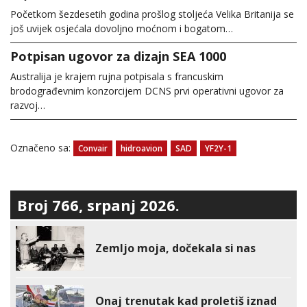
Početkom šezdesetih godina prošlog stoljeća Velika Britanija se
još uvijek osjećala dovoljno moćnom i bogatom…
Potpisan ugovor za dizajn SEA 1000
Australija je krajem rujna potpisala s francuskim
brodograđevnim konzorcijem DCNS prvi operativni ugovor za
razvoj…
Označeno sa:
Convair
hidroavion
SAD
YF2Y-1
Broj 766, srpanj 2026.
Zemljo moja, dočekala si nas
Onaj trenutak kad proletiš iznad