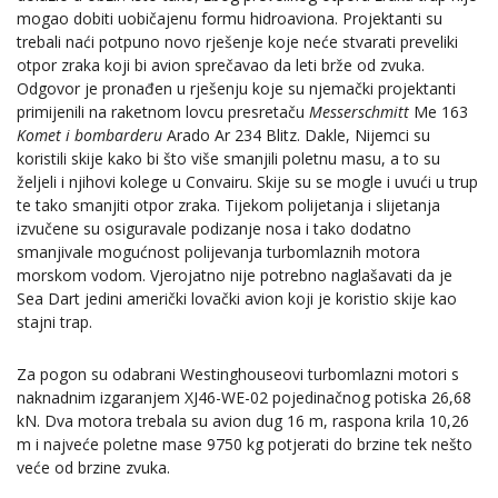
mogao dobiti uobičajenu formu hidroaviona. Projektanti su
trebali naći potpuno novo rješenje koje neće stvarati preveliki
otpor zraka koji bi avion sprečavao da leti brže od zvuka.
Odgovor je pronađen u rješenju koje su njemački projektanti
primijenili na raketnom lovcu presretaču
Messerschmitt
Me 163
Komet i bombarderu
Arado Ar 234 Blitz. Dakle, Nijemci su
koristili skije kako bi što više smanjili poletnu masu, a to su
željeli i njihovi kolege u Convairu. Skije su se mogle i uvući u trup
te tako smanjiti otpor zraka. Tijekom polijetanja i slijetanja
izvučene su osiguravale podizanje nosa i tako dodatno
smanjivale mogućnost polijevanja turbomlaznih motora
morskom vodom. Vjerojatno nije potrebno naglašavati da je
Sea Dart jedini američki lovački avion koji je koristio skije kao
stajni trap.
Za pogon su odabrani Westinghouseovi turbomlazni motori s
naknadnim izgaranjem XJ46-WE-02 pojedinačnog potiska 26,68
kN. Dva motora trebala su avion dug 16 m, raspona krila 10,26
m i najveće poletne mase 9750 kg potjerati do brzine tek nešto
veće od brzine zvuka.