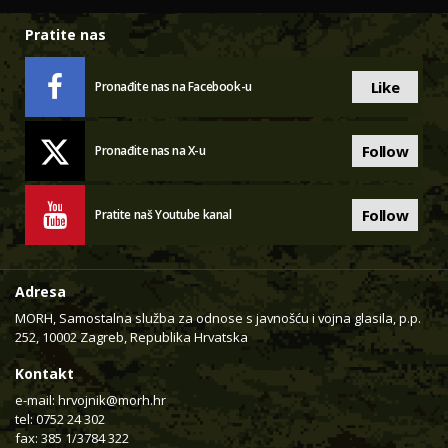
Pratite nas
Like
Pronađite nas na Facebook-u
Follow
Pronađite nas na X-u
Follow
Pratite naš Youtube kanal
Adresa
MORH, Samostalna služba za odnose s javnošću i vojna glasila, p.p.
252, 10002 Zagreb, Republika Hrvatska
Kontakt
e-mail:
hrvojnik@morh.hr
tel: 0752 24 302
fax: 385 1/3784 322