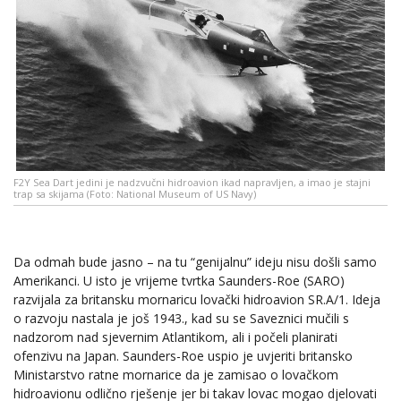
F2Y Sea Dart jedini je nadzvučni hidroavion ikad napravljen, a imao je stajni
trap sa skijama (Foto: National Museum of US Navy)
Da odmah bude jasno – na tu “genijalnu” ideju nisu došli samo
Amerikanci. U isto je vrijeme tvrtka Saunders-Roe (SARO)
razvijala za britansku mornaricu lovački hidroavion SR.A/1. Ideja
o razvoju nastala je još 1943., kad su se Saveznici mučili s
nadzorom nad sjevernim Atlantikom, ali i počeli planirati
ofenzivu na Japan. Saunders-Roe uspio je uvjeriti britansko
Ministarstvo ratne mornarice da je zamisao o lovačkom
hidroavionu odlično rješenje jer bi takav lovac mogao djelovati