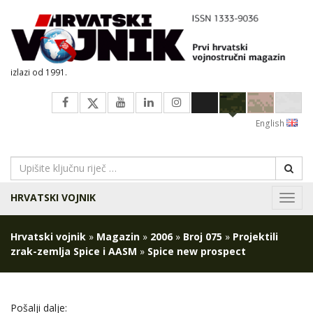
izlazi od 1991.
English
HRVATSKI VOJNIK
Navig
Hrvatski vojnik
»
Magazin
»
2006
»
Broj 075
»
Projektili
zrak-zemlja Spice i AASM
»
Spice new prospect
Pošalji dalje: