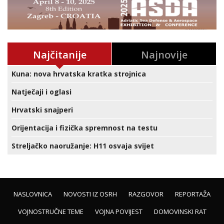
Najčitanije
Najnovije
Kuna: nova hrvatska kratka strojnica
Natječaji i oglasi
Hrvatski snajperi
Orijentacija i fizička spremnost na testu
Streljačko naoružanje: H11 osvaja svijet
NASLOVNICA
NOVOSTI IZ OSRH
RAZGOVOR
REPORTAŽA
VOJNOSTRUČNE TEME
VOJNA POVIJEST
DOMOVINSKI RAT