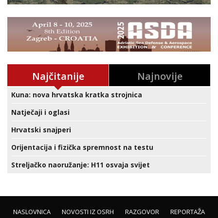
Najčitanije
Najnovije
Kuna: nova hrvatska kratka strojnica
Natječaji i oglasi
Hrvatski snajperi
Orijentacija i fizička spremnost na testu
Streljačko naoružanje: H11 osvaja svijet
NASLOVNICA
NOVOSTI IZ OSRH
RAZGOVOR
REPORTAŽA