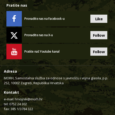
Pratite nas
Like
Pronađite nas na Facebook-u
Follow
Pronađite nas na X-u
Follow
Pratite naš Youtube kanal
Adresa
MORH, Samostalna služba za odnose s javnošću i vojna glasila, p.p.
252, 10002 Zagreb, Republika Hrvatska
Kontakt
e-mail:
hrvojnik@morh.hr
tel: 0752 24 302
fax: 385 1/3784 322