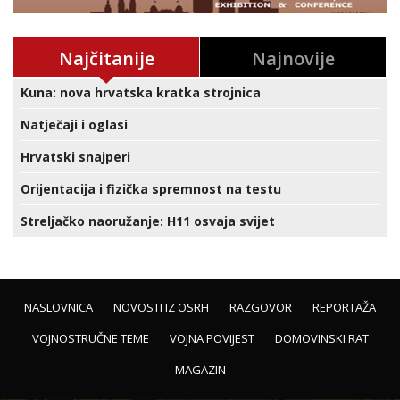
Najčitanije
Najnovije
Kuna: nova hrvatska kratka strojnica
Natječaji i oglasi
Hrvatski snajperi
Orijentacija i fizička spremnost na testu
Streljačko naoružanje: H11 osvaja svijet
NASLOVNICA
NOVOSTI IZ OSRH
RAZGOVOR
REPORTAŽA
VOJNOSTRUČNE TEME
VOJNA POVIJEST
DOMOVINSKI RAT
MAGAZIN