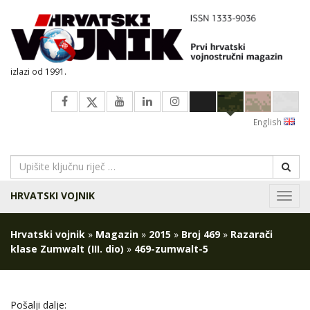
izlazi od 1991.
English
HRVATSKI VOJNIK
Navig
Hrvatski vojnik
»
Magazin
»
2015
»
Broj 469
»
Razarači
klase Zumwalt (III. dio)
»
469-zumwalt-5
Pošalji dalje: